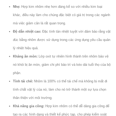
Nhẹ:
Hợp kim nhôm nhẹ hơn đáng kể so với nhiều kim loại
khác, điều này làm cho chúng đặc biệt có giá trị trong các ngành
mà việc giảm cân là rất quan trọng.
Độ dẫn nhiệt cao:
Đặc tính tản nhiệt tuyệt vời đảm bảo rằng vật
đúc bằng nhôm được sử dụng trong các ứng dụng yêu cầu quản
lý nhiệt hiệu quả.
Kháng ăn mòn:
Lớp oxit tự nhiên hình thành trên nhôm bảo vệ
nó khỏi bị ăn mòn, giảm chi phí bảo trì và kéo dài tuổi thọ của bộ
phận.
Tính tái chế:
Nhôm là 100% có thể tái chế mà không bị mất đi
tính chất vật lý của nó, làm cho nó trở thành một sự lựa chọn
thân thiện với môi trường.
Khả năng gia công:
Hợp kim nhôm có thể dễ dàng gia công để
tạo ra các hình dạng và thiết kế phức tạp, cho phép kiểm soát