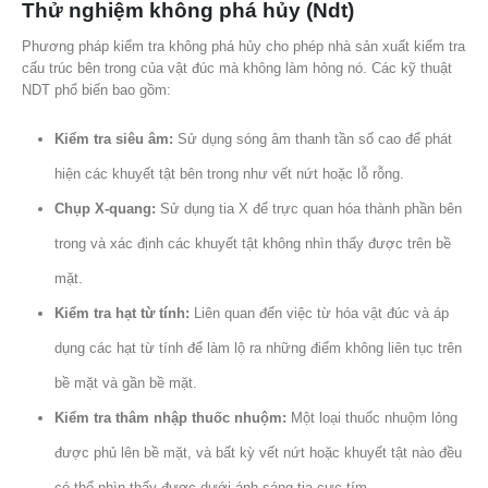
Thử nghiệm không phá hủy (Ndt)
Phương pháp kiểm tra không phá hủy cho phép nhà sản xuất kiểm tra
cấu trúc bên trong của vật đúc mà không làm hỏng nó. Các kỹ thuật
NDT phổ biến bao gồm:
Kiểm tra siêu âm:
Sử dụng sóng âm thanh tần số cao để phát
hiện các khuyết tật bên trong như vết nứt hoặc lỗ rỗng.
Chụp X-quang:
Sử dụng tia X để trực quan hóa thành phần bên
trong và xác định các khuyết tật không nhìn thấy được trên bề
mặt.
Kiểm tra hạt từ tính:
Liên quan đến việc từ hóa vật đúc và áp
dụng các hạt từ tính để làm lộ ra những điểm không liên tục trên
bề mặt và gần bề mặt.
Kiểm tra thâm nhập thuốc nhuộm:
Một loại thuốc nhuộm lỏng
được phủ lên bề mặt, và bất kỳ vết nứt hoặc khuyết tật nào đều
có thể nhìn thấy được dưới ánh sáng tia cực tím.