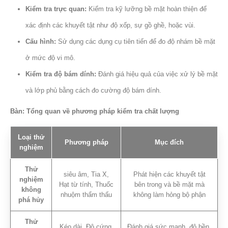
Kiểm tra trực quan:
Kiểm tra kỹ lưỡng bề mặt hoàn thiện để
xác định các khuyết tật như độ xốp, sự gồ ghề, hoặc vùi.
Cấu hình:
Sử dụng các dụng cụ tiên tiến để đo độ nhám bề mặt
ở mức độ vi mô.
Kiểm tra độ bám dính:
Đánh giá hiệu quả của việc xử lý bề mặt
và lớp phủ bằng cách đo cường độ bám dính.
Bàn: Tổng quan về phương pháp kiểm tra chất lượng
Loại thử
Phương pháp
Mục đích
nghiệm
Thử
siêu âm, Tia X,
Phát hiện các khuyết tật
nghiệm
Hạt từ tính, Thuốc
bên trong và bề mặt mà
không
nhuộm thẩm thấu
không làm hỏng bộ phận
phá hủy
Thử
Kéo dài, Độ cứng,
Đánh giá sức mạnh, độ bền,