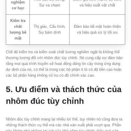
nghiệm
Sự va chạm
và hiệu suất vật chất
cơ học
Kiểm tra
chất
Thị giác, Cấu hình,
Đảm bảo bề mặt hoàn thiện
lượng bề
Sự bám dính
và hiệu quả xử lý tối ưu
mặt
Chế độ kiểm tra và kiểm soát chất lượng nghiêm ngặt là không thể
thương lượng đối với nhôm đúc tùy chỉnh. Nó cung cấp sự đảm bảo
rằng mọi quá trình truyền sẽ hoạt động đáng tin cậy trong ứng dụng
dự định của nó, có thể là trong các bộ phận ô tô có độ bền cao hoặc
các bộ phận hàng không vũ trụ có độ chính xác cao.
5. Ưu điểm và thách thức của
nhôm đúc tùy chỉnh
Nhôm đúc tùy chỉnh mang lại nhiều lợi thế, tuy nhiên nó cũng đưa ra
những thách thức cụ thể mà các nhà sản xuất phải vượt qua. Phần
này khám phá những lợi ích của khả năng tùy chỉnh, hiệu quả sản