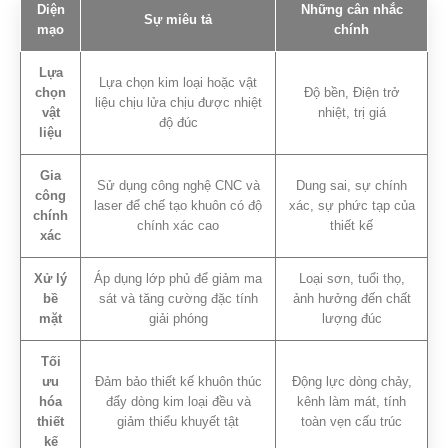
Diện
Những cân nhắc
Sự miêu tả
mạo
chính
Lựa
Lựa chọn kim loại hoặc vật
chọn
Độ bền, Điện trở
liệu chịu lửa chịu được nhiệt
vật
nhiệt, trị giá
độ đúc
liệu
Gia
Sử dụng công nghệ CNC và
Dung sai, sự chính
công
laser để chế tạo khuôn có độ
xác, sự phức tạp của
chính
chính xác cao
thiết kế
xác
Xử lý
Áp dụng lớp phủ để giảm ma
Loại sơn, tuổi thọ,
bề
sát và tăng cường đặc tính
ảnh hưởng đến chất
mặt
giải phóng
lượng đúc
Tối
ưu
Đảm bảo thiết kế khuôn thúc
Động lực dòng chảy,
hóa
đẩy dòng kim loại đều và
kênh làm mát, tính
thiết
giảm thiểu khuyết tật
toàn vẹn cấu trúc
kế