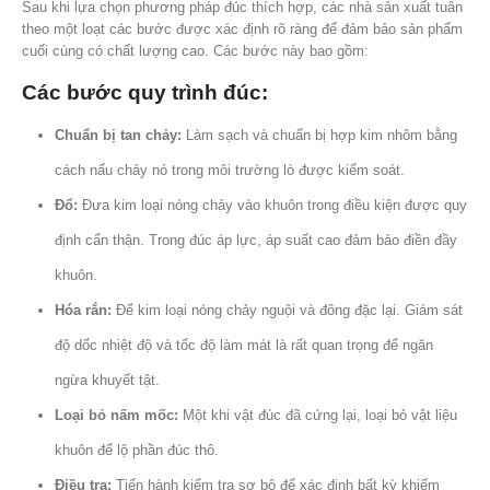
Sau khi lựa chọn phương pháp đúc thích hợp, các nhà sản xuất tuân
theo một loạt các bước được xác định rõ ràng để đảm bảo sản phẩm
cuối cùng có chất lượng cao. Các bước này bao gồm:
Các bước quy trình đúc:
Chuẩn bị tan chảy:
Làm sạch và chuẩn bị hợp kim nhôm bằng
cách nấu chảy nó trong môi trường lò được kiểm soát.
Đổ:
Đưa kim loại nóng chảy vào khuôn trong điều kiện được quy
định cẩn thận. Trong đúc áp lực, áp suất cao đảm bảo điền đầy
khuôn.
Hóa rắn:
Để kim loại nóng chảy nguội và đông đặc lại. Giám sát
độ dốc nhiệt độ và tốc độ làm mát là rất quan trọng để ngăn
ngừa khuyết tật.
Loại bỏ nấm mốc:
Một khi vật đúc đã cứng lại, loại bỏ vật liệu
khuôn để lộ phần đúc thô.
Điều tra:
Tiến hành kiểm tra sơ bộ để xác định bất kỳ khiếm