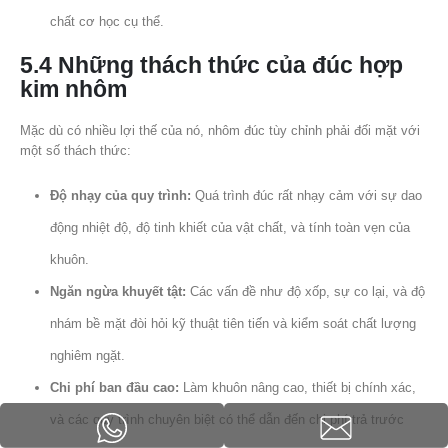
chất cơ học cụ thể.
5.4 Những thách thức của đúc hợp
kim nhôm
Mặc dù có nhiều lợi thế của nó, nhôm đúc tùy chỉnh phải đối mặt với
một số thách thức:
Độ nhạy của quy trình:
Quá trình đúc rất nhạy cảm với sự dao
động nhiệt độ, độ tinh khiết của vật chất, và tính toàn vẹn của
khuôn.
Ngăn ngừa khuyết tật:
Các vấn đề như độ xốp, sự co lại, và độ
nhám bề mặt đòi hỏi kỹ thuật tiên tiến và kiểm soát chất lượng
nghiêm ngặt.
Chi phí ban đầu cao:
Làm khuôn nâng cao, thiết bị chính xác,
và các quy trình chuyên biệt có thể dẫn đến chi phí trả trước