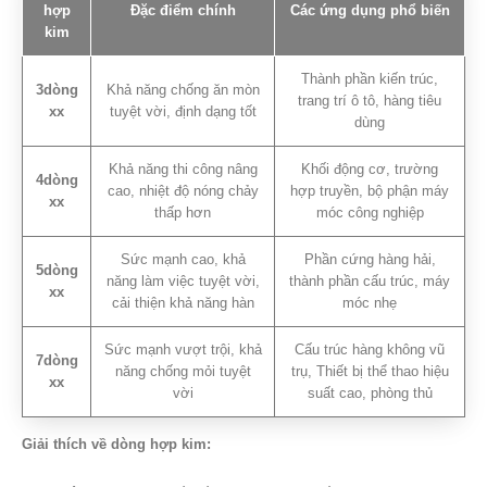
hợp
Đặc điểm chính
Các ứng dụng phổ biến
kim
Thành phần kiến ​​trúc,
3dòng
Khả năng chống ăn mòn
trang trí ô tô, hàng tiêu
xx
tuyệt vời, định dạng tốt
dùng
Khả năng thi công nâng
Khối động cơ, trường
4dòng
cao, nhiệt độ nóng chảy
hợp truyền, bộ phận máy
xx
thấp hơn
móc công nghiệp
Sức mạnh cao, khả
Phần cứng hàng hải,
5dòng
năng làm việc tuyệt vời,
thành phần cấu trúc, máy
xx
cải thiện khả năng hàn
móc nhẹ
Sức mạnh vượt trội, khả
Cấu trúc hàng không vũ
7dòng
năng chống mỏi tuyệt
trụ, Thiết bị thể thao hiệu
xx
vời
suất cao, phòng thủ
Giải thích về dòng hợp kim: