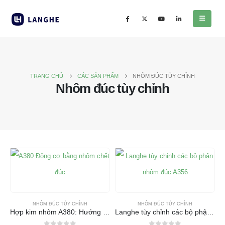
TRANG CHỦ
CÁC SẢN PHẨM
NHÔM ĐÚC TÙY CHỈNH
Nhôm đúc tùy chỉnh
NHÔM ĐÚC TÙY CHỈNH
NHÔM ĐÚC TÙY CHỈNH
Hợp kim nhôm A380: Hướng dẫn cuối cùng về hiệu suất đúc chết
Langhe tùy chỉnh các bộ phận nhôm đúc A356