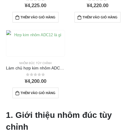
0
ra khỏi 5
0
ra khỏi 5
¥
4,225.00
¥
4,220.00
THÊM VÀO GIỎ HÀNG
THÊM VÀO GIỎ HÀNG
NHÔM ĐÚC TÙY CHỈNH
Làm chủ hợp kim nhôm ADC12: Cẩm nang đúc cuối cùng
0
ra khỏi 5
¥
4,200.00
THÊM VÀO GIỎ HÀNG
1. Giới thiệu nhôm đúc tùy
chỉnh