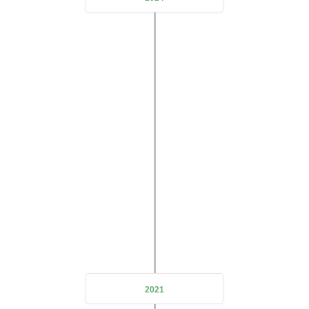
DeZe Technology's first subsidiary
2021