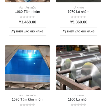
TẤM TẤM NHÔM
LÁ NHÔM
1060 Tấm nhôm
1070 Lá nhôm
0
ra khỏi 5
0
ra khỏi 5
¥
3,468.00
¥
5,360.00
THÊM VÀO GIỎ HÀNG
THÊM VÀO GIỎ HÀNG
TẤM TẤM NHÔM
LÁ NHÔM
1070 Tấm tấm nhôm
1100 Lá nhôm