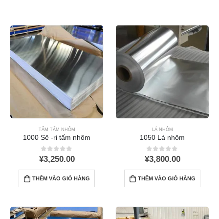
TẤM TẤM NHÔM
LÁ NHÔM
1000 Sê -ri tấm nhôm
1050 Lá nhôm
0
ra khỏi 5
0
ra khỏi 5
¥
3,250.00
¥
3,800.00
THÊM VÀO GIỎ HÀNG
THÊM VÀO GIỎ HÀNG