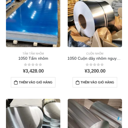
TẤM TẤM NHÔM
CUỘN NHÔM
1050 Tấm nhôm
1050 Cuộn dây nhôm nguyên chất: Của cải, Ứng dụng, và chế tạo
0
ra khỏi 5
0
ra khỏi 5
¥
3,428.00
¥
3,200.00
THÊM VÀO GIỎ HÀNG
THÊM VÀO GIỎ HÀNG