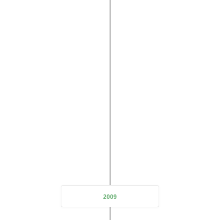
expanding the
company's business scope and doubling its scale
2009