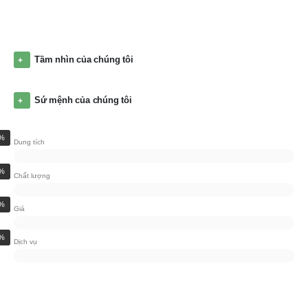
Tầm nhìn của chúng tôi
Sứ mệnh của chúng tôi
%
Dung tích
%
Chất lượng
%
Giá
%
Dịch vụ