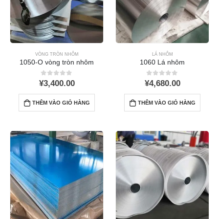
VÒNG TRÒN NHÔM
LÁ NHÔM
1050-O vòng tròn nhôm
1060 Lá nhôm
0
ra khỏi 5
0
ra khỏi 5
¥
3,400.00
¥
4,680.00
THÊM VÀO GIỎ HÀNG
THÊM VÀO GIỎ HÀNG