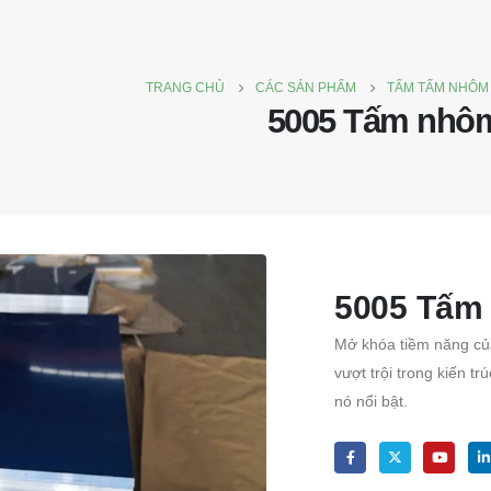
TRANG CHỦ
CÁC SẢN PHẨM
TẤM TẤM NHÔM
5005 Tấm nhô
5005 Tấm
Mở khóa tiềm năng củ
vượt trội trong kiến ​​t
nó nổi bật.