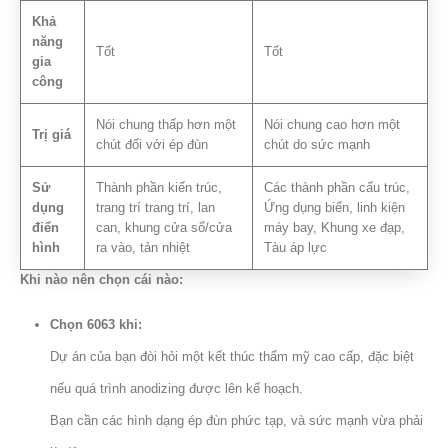
Khả
năng
Tốt
Tốt
gia
công
Nói chung thấp hơn một
Nói chung cao hơn một
Trị giá
chút đối với ép đùn
chút do sức mạnh
Sử
Thành phần kiến ​​trúc,
Các thành phần cấu trúc,
dụng
trang trí trang trí, lan
Ứng dụng biển, linh kiện
điển
can, khung cửa sổ/cửa
máy bay, Khung xe đạp,
hình
ra vào, tản nhiệt
Tàu áp lực
Khi nào nên chọn cái nào:
Chọn 6063 khi:
Dự án của bạn đòi hỏi một kết thúc thẩm mỹ cao cấp, đặc biệt
nếu quá trình anodizing được lên kế hoạch.
Bạn cần các hình dạng ép đùn phức tạp, và sức mạnh vừa phải