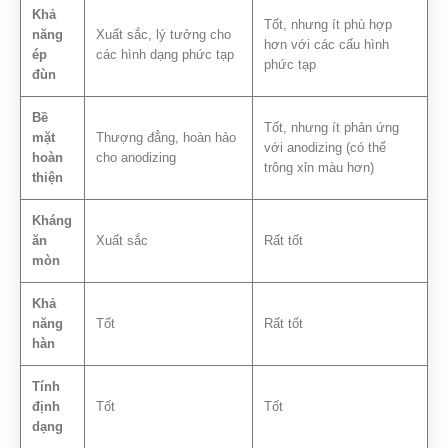
Khả
Tốt, nhưng ít phù hợp
năng
Xuất sắc, lý tưởng cho
hơn với các cấu hình
ép
các hình dạng phức tạp
phức tạp
đùn
Bề
Tốt, nhưng ít phản ứng
mặt
Thượng đẳng, hoàn hảo
với anodizing (có thể
hoàn
cho anodizing
trông xỉn màu hơn)
thiện
Kháng
ăn
Xuất sắc
Rất tốt
mòn
Khả
năng
Tốt
Rất tốt
hàn
Tính
định
Tốt
Tốt
dạng