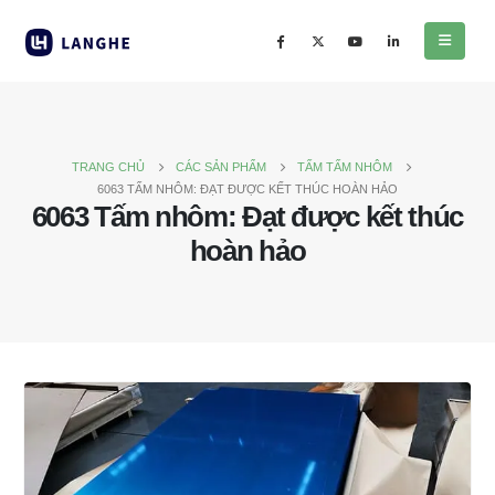
TRANG CHỦ
CÁC SẢN PHẨM
TẤM TẤM NHÔM
6063 TẤM NHÔM: ĐẠT ĐƯỢC KẾT THÚC HOÀN HẢO
6063 Tấm nhôm: Đạt được kết thúc
hoàn hảo