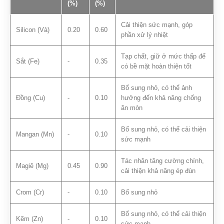
(%)
(%)
Cải thiện sức mạnh, góp
Silicon (Và)
0.20
0.60
phần xử lý nhiệt
Tạp chất, giữ ở mức thấp để
Sắt (Fe)
-
0.35
có bề mặt hoàn thiện tốt
Bổ sung nhỏ, có thể ảnh
Đồng (Cu)
-
0.10
hưởng đến khả năng chống
ăn mòn
Bổ sung nhỏ, có thể cải thiện
Mangan (Mn)
-
0.10
sức mạnh
Tác nhân tăng cường chính,
Magiê (Mg)
0.45
0.90
cải thiện khả năng ép đùn
Crom (Cr)
-
0.10
Bổ sung nhỏ
Bổ sung nhỏ, có thể cải thiện
Kẽm (Zn)
-
0.10
sức mạnh