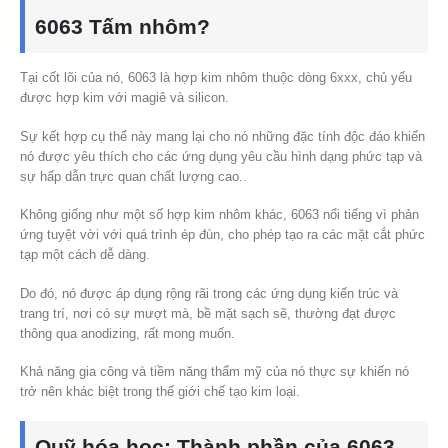
6063 Tấm nhôm?
Tại cốt lõi của nó, 6063 là hợp kim nhôm thuộc dòng 6xxx, chủ yếu
được hợp kim với magiê và silicon.
Sự kết hợp cụ thể này mang lại cho nó những đặc tính độc đáo khiến
nó được yêu thích cho các ứng dụng yêu cầu hình dạng phức tạp và
sự hấp dẫn trực quan chất lượng cao..
Không giống như một số hợp kim nhôm khác, 6063 nổi tiếng vì phản
ứng tuyệt vời với quá trình ép đùn, cho phép tạo ra các mặt cắt phức
tạp một cách dễ dàng.
Do đó, nó được áp dụng rộng rãi trong các ứng dụng kiến ​​trúc và
trang trí, nơi có sự mượt mà, bề mặt sạch sẽ, thường đạt được
thông qua anodizing, rất mong muốn.
Khả năng gia công và tiềm năng thẩm mỹ của nó thực sự khiến nó
trở nên khác biệt trong thế giới chế tạo kim loại.
Quỹ hóa học: Thành phần của 6063