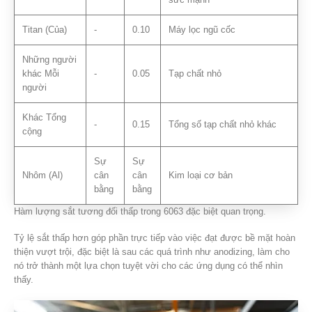
Titan (Của)
-
0.10
Máy lọc ngũ cốc
Những người
khác Mỗi
-
0.05
Tạp chất nhỏ
người
Khác Tổng
-
0.15
Tổng số tạp chất nhỏ khác
cộng
Sự
Sự
Nhôm (Al)
cân
cân
Kim loại cơ bản
bằng
bằng
Hàm lượng sắt tương đối thấp trong 6063 đặc biệt quan trọng.
Tỷ lệ sắt thấp hơn góp phần trực tiếp vào việc đạt được bề mặt hoàn
thiện vượt trội, đặc biệt là sau các quá trình như anodizing, làm cho
nó trở thành một lựa chọn tuyệt vời cho các ứng dụng có thể nhìn
thấy.