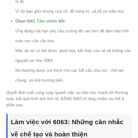
là đủ.
Ví dụ bao gồm khung cửa sổ, đồ trang trí, và hồ sơ kiến ​​trúc.
Chọn
6061 Tấm nhôm
khi:
Ứng dụng của bạn yêu cầu cường độ cao hơn để đảm bảo tính
toàn vẹn của cấu trúc.
Mặc dù nó có thể được anod hóa, kết thúc của nó sẽ không còn
nguyên sơ như 6063.
Nó thường được ưa thích cho các kết cấu chịu lực, chế tạo
chung, và môi trường biển.
Quyết định cuối cùng xoay quanh việc ưu tiên sức mạnh tối thượng
hoặc kết quả hình ảnh tinh tế, BẰNG 6063 rõ ràng chiếm ưu thế ở
phần sau.
Làm việc với 6063: Những cân nhắc
về chế tạo và hoàn thiện