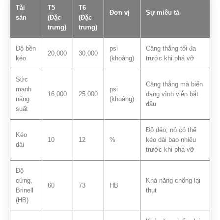
Tài
T5
T6
Đơn vị
Sự miêu tả
sản
(Đặc
(Đặc
trưng)
trưng)
Độ bền
psi
Căng thẳng tối đa
20,000
30,000
kéo
(khoảng)
trước khi phá vỡ
Sức
Căng thẳng mà biến
mạnh
psi
16,000
25,000
dạng vĩnh viễn bắt
năng
(khoảng)
đầu
suất
Độ dẻo; nó có thể
Kéo
10
12
%
kéo dài bao nhiêu
dài
trước khi phá vỡ
Độ
cứng,
Khả năng chống lại
60
73
HB
Brinell
thụt
(HB)