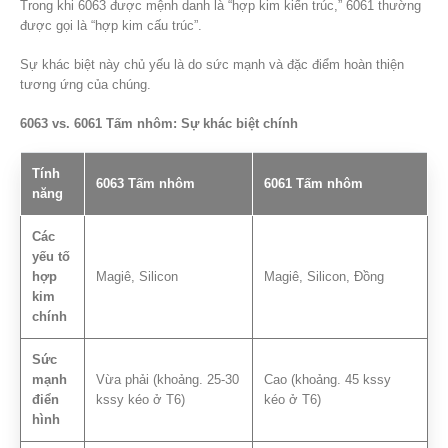
Trong khi 6063 được mệnh danh là “hợp kim kiến ​​trúc,” 6061 thường
được gọi là “hợp kim cấu trúc”.
Sự khác biệt này chủ yếu là do sức mạnh và đặc điểm hoàn thiện
tương ứng của chúng.
6063 vs. 6061 Tấm nhôm: Sự khác biệt chính
Tính
6063 Tấm nhôm
6061 Tấm nhôm
năng
Các
yếu tố
hợp
Magiê, Silicon
Magiê, Silicon, Đồng
kim
chính
Sức
mạnh
Vừa phải (khoảng. 25-30
Cao (khoảng. 45 kssy
điển
kssy kéo ở T6)
kéo ở T6)
hình