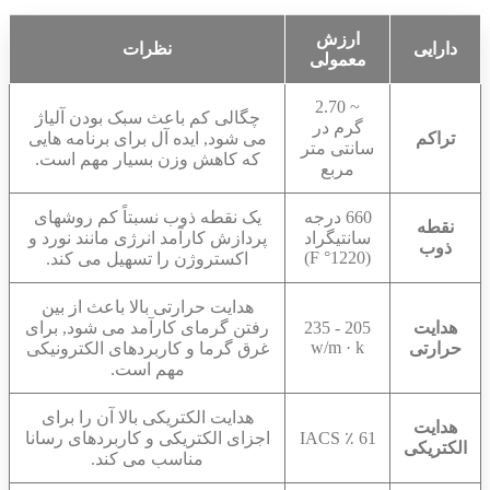
ارزش
دارایی
نظرات
معمولی
~ 2.70
چگالی کم باعث سبک بودن آلیاژ
گرم در
تراکم
می شود, ایده آل برای برنامه هایی
سانتی متر
که کاهش وزن بسیار مهم است.
مربع
660 درجه
یک نقطه ذوب نسبتاً کم روشهای
نقطه
سانتیگراد
پردازش کارآمد انرژی مانند نورد و
ذوب
(1220° F)
اکستروژن را تسهیل می کند.
هدایت حرارتی بالا باعث از بین
هدایت
205 - 235
رفتن گرمای کارآمد می شود, برای
w/m · k
حرارتی
غرق گرما و کاربردهای الکترونیکی
مهم است.
هدایت الکتریکی بالا آن را برای
هدایت
61 ٪ IACS
اجزای الکتریکی و کاربردهای رسانا
الکتریکی
مناسب می کند.