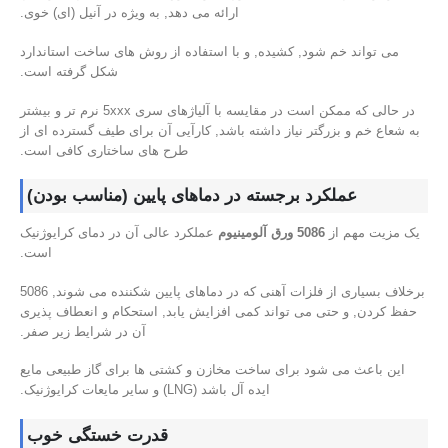
ارائه می دهد, به ویژه در آنیل (ای) خوی.
می تواند خم شود, کشیده, و با استفاده از روش های ساخت استاندارد
شکل گرفته است.
در حالی که ممکن است در مقایسه با آلیاژهای سری 5xxx نرم تر و بیشتر
به شعاع خم و بزرگتر نیاز داشته باشد, کارآیی آن برای طیف گسترده ای از
طرح های ساختاری کافی است.
عملکرد برجسته در دماهای پایین (مناسب بودن)
یک مزیت مهم از
5086 ورق آلومینیوم
عملکرد عالی آن در دمای کرایوژنیک
است.
برخلاف بسیاری از فلزات آهنی که در دماهای پایین شکننده می شوند, 5086
حفظ کردن, و حتی می تواند کمی افزایش یابد, استحکام و انعطاف پذیری
آن در شرایط زیر صفر.
این باعث می شود برای ساخت مخازن و کشتی ها برای گاز طبیعی مایع
ایده آل باشد (LNG) و سایر مایعات کرایوژنیک.
قدرت خستگی خوب