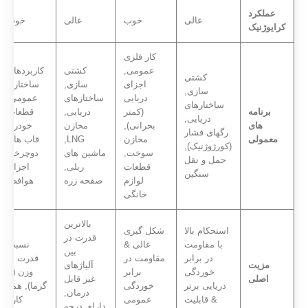
عملکرد
عالی
خوب
عالی
خوب
کرایوژنیک
کار فلزی
عمومی,
کشتی
کاربردهای
کشتی
اجزای
سازی,
ساختاری
سازی,
دریایی
ساختارهای
عمومی,
ساختارهای
برنامه
(کمتر
دریایی,
قطعات
دریایی,
های
بحرانی),
مخازن
خودرو,
رگهای فشار
معمولی
مخازن
LNG,
قاب های
(کورژوژنیک),
سوخت,
ماشین های
دوچرخه,
حمل و نقل
قطعات
ریلی,
اجزای
سنگین
لوازم
صفحه زره
هوافضا
خانگی
بالاترین
استحکام بالا
شکل گیری
قدرت در
با مقاومت
عالی &
نسبت
بین
در برابر
مقاومت در
قدرت به
مزیت
آلیاژهای
خوردگی
برابر
وزن (با
اصلی
غیر قابل
دریایی برتر
خوردگی
گرما), همه
درمان,
& قابلیت
عمومی
کاره
دارای درجه