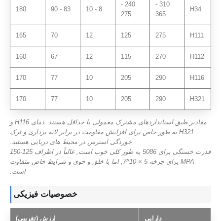
240 -
310 -
180
83 - 90
8 - 10
H34
275
365
165
70
12
125
275
H111
160
67
12
115
270
H112
170
77
10
205
290
H116
170
77
10
205
290
H321
مقادیر طبق استانداردهای مشترک معمولی یا حداقل هستند. دمای H116 و
H321 به طور خاص برای افزایش مقاومت در برابر لایه برداری و ترک
خوردگی استرس در محیط های دریایی هستند.
قدرت خستگی برای 5086 به طور کلی خوب است, غالباً در اطراف 125-150
MPA برای چرخه 5 × 10^7, اما با خلق و خوی و شرایط خاص متفاوت
است.
خصوصیات فیزیکی
دارایی
ارزش (تقریبی)