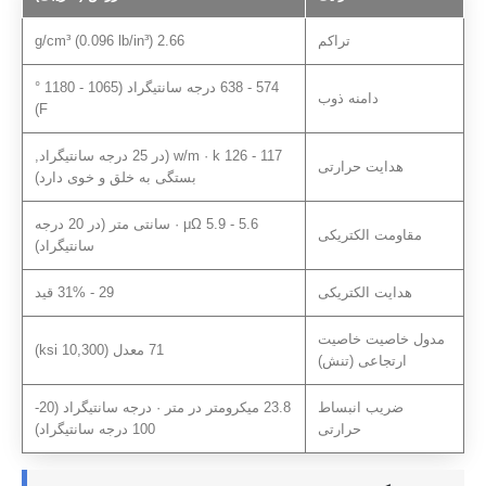
تراکم
2.66 g/cm³ (0.096 lb/in³)
574 - 638 درجه سانتیگراد (1065 - 1180 °
دامنه ذوب
F)
117 - 126 w/m · k (در 25 درجه سانتیگراد,
هدایت حرارتی
بستگی به خلق و خوی دارد)
5.6 - 5.9 μΩ · سانتی متر (در 20 درجه
مقاومت الکتریکی
سانتیگراد)
هدایت الکتریکی
29 - 31% قید
مدول خاصیت خاصیت
71 معدل (10,300 ksi)
ارتجاعی (تنش)
ضریب انبساط
23.8 میکرومتر در متر · درجه سانتیگراد (20-
حرارتی
100 درجه سانتیگراد)