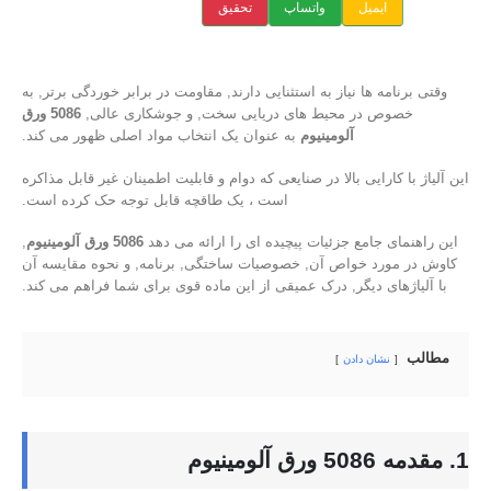
ایمیل
واتساپ
تحقیق
وقتی برنامه ها نیاز به استثنایی دارند, مقاومت در برابر خوردگی برتر, به
خصوص در محیط های دریایی سخت, و جوشکاری عالی,
5086 ورق
آلومینیوم
به عنوان یک انتخاب مواد اصلی ظهور می کند.
این آلیاژ با کارایی بالا در صنایعی که دوام و قابلیت اطمینان غیر قابل مذاکره
است ، یک طاقچه قابل توجه حک کرده است.
این راهنمای جامع جزئیات پیچیده ای را ارائه می دهد
5086 ورق آلومینیوم
,
کاوش در مورد خواص آن, خصوصیات ساختگی, برنامه, و نحوه مقایسه آن
با آلیاژهای دیگر, درک عمیقی از این ماده قوی برای شما فراهم می کند.
مطالب
نشان دادن
1. مقدمه 5086 ورق آلومینیوم