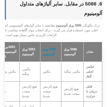
6. 5086 در مقابل. سایر آلیاژهای متداول
آلومینیوم
درک چگونگی
5086 ورق آلومینیوم
مقایسه با سایر آلیاژهای آلومینیومی که
اغلب مورد استفاده قرار می گیرند ، برای انتخاب مواد آگاهانه متناسب با
الزامات کاربردی خاص بسیار مهم است.
6061-ورق
5086 ورق
5052 ورق
5083 ورق
نشان
آلومینیومی
آلومینیوم
آلومینیوم
آلومینیوم
T6
عناصر
مگس,
اصلی
مگس, منگنه
مگس
مگس, وت
منگنه
آلیاژ
قابل
هیچ (کرنش
هیچ (کرنش
هیچ (کرنش
درمان با
سخت
سخت
بله
سخت شده)
حرارت
شده)
شده)
خیلی بلند
عالی (در