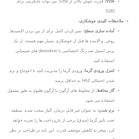
5556:
قدرت جوش بالاتر از 5356, می تواند جایگزینی برای
5183.
ملاحظات کلیدی جوشکاری:
آماده سازی سطح:
تمیز کردن کامل برای از بین بردن اکسیدها,
روغن, و آلاینده ها قبل از جوشکاری بسیار مهم هستند. از یک
برس استیل ضد زنگ اختصاصی یا deoxidizer های شیمیایی
استفاده کنید.
کنترل ورودی گرما:
ورودی گرما را مدیریت کنید تا اعوجاج و نرم
شدن احتمالی HAZ به حداقل برسد.
گاز محافظ:
از مخلوط های آرگون یا آرگون-هلیوم به طور معمول
استفاده می شود.
نرم شدن:
به عنوان غیر قابل درمان, آلیاژ سخت شده, منطقه
تحت تأثیر گرما (خندق) برخی از بازپرداخت ها را تجربه خواهد
کرد, منجر به کاهش موضعی قدرت. این باید در طراحی در نظر