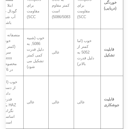
خوردگی
برای
کمتر مقاوم
برای
ابتلا به
(دریایی)
مقاومت
است
مقاومت
گودال در
SCC)
5086/5083)
SCC)
آب شور
باشد)
منصفانه به
خوب (شبیه
خوب (اما
خوب
5086, به
کمتر از
(کمتر از
قابلیت
دلیل قدرت
5052 به
عالی
سری
تشکیل
کمی کمتر
دلیل قدرت
5xxx,
تشکیل می
بالاتر)
مخصوصاً
شود)
در T6)
خوب (اما
از دست
دادن
قابلیت
قدرت
عالی
عالی
عالی
جوشکاری
HAZ یک
نگرانی
اساسی
است)