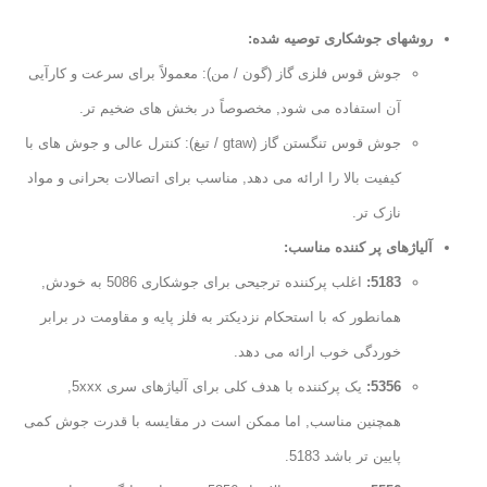
روشهای جوشکاری توصیه شده:
جوش قوس فلزی گاز (گون / من): معمولاً برای سرعت و کارآیی
آن استفاده می شود, مخصوصاً در بخش های ضخیم تر.
جوش قوس تنگستن گاز (gtaw / تیغ): کنترل عالی و جوش های با
کیفیت بالا را ارائه می دهد, مناسب برای اتصالات بحرانی و مواد
نازک تر.
آلیاژهای پر کننده مناسب:
5183:
اغلب پرکننده ترجیحی برای جوشکاری 5086 به خودش,
همانطور که با استحکام نزدیکتر به فلز پایه و مقاومت در برابر
خوردگی خوب ارائه می دهد.
5356:
یک پرکننده با هدف کلی برای آلیاژهای سری 5xxx,
همچنین مناسب, اما ممکن است در مقایسه با قدرت جوش کمی
پایین تر باشد 5183.