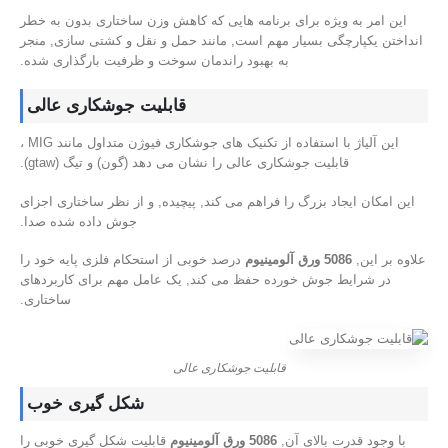
این امر به ویژه برای برنامه هایی که کاهش وزن ساختاری بدون به خطر
انداختن یکپارچگی بسیار مهم است, مانند حمل و نقل و کشتی سازی, منجر
به بهبود راندمان سوخت و ظرفیت بارگذاری شده.
قابلیت جوشکاری عالی
این آلیاژ با استفاده از تکنیک های جوشکاری فیوژن متداول مانند MIG ،
قابلیت جوشکاری عالی را نشان می دهد (گون) و تیگ (gtaw).
این امکان ایجاد بزرگ را فراهم می کند, پیچیده, و از نظر ساختاری اجزای
جوش داده شده صدا.
علاوه بر این,
5086 ورق آلومینیوم
درصد خوبی از استحکام فلزی پایه خود را
در شرایط جوش خورده حفظ می کند, یک عامل مهم برای کاربردهای
ساختاری.
قابلیت جوشکاری عالی
شکل گیری خوب
با وجود قدرت بالای آن,
5086 ورق آلومینیوم
قابلیت شکل گیری خوبی را