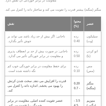
مقاومت در برابر خوردگی آن نقش دارد.
منگنز (منگنه) بیشتر قدرت را تقویت می کند و ساختار دانه را کنترل می کند.
محتوا
عنصر
نقش
(%)
سیلیکون
رده
ناحانی; اگر بیش از حد زیاد باشد می تواند بر
(وت)
0.40
جوش تأثیر بگذارد.
اتو کردن
رده
ناحانی; در صورت بیش از حد بر انعطاف پذیری
(با)
0.50
و مقاومت در برابر خوردگی تأثیر می گذارد.
مس
رده
برای حفظ مقاومت در برابر خوردگی خوب کم
(مس)
0.10
نگه داشته شده است.
قدرت را افزایش می دهد, سخت شدن کرنش
منگنز
0.20
را بهبود می بخشد, اندازه دانه را کنترل می
(منگنه)
- 0.7
کند.
منیزیم
3.5 -
عنصر تقویت کننده اصلی, مقاومت در برابر
(مگس)
4.5
خوردگی را تقویت می کند.