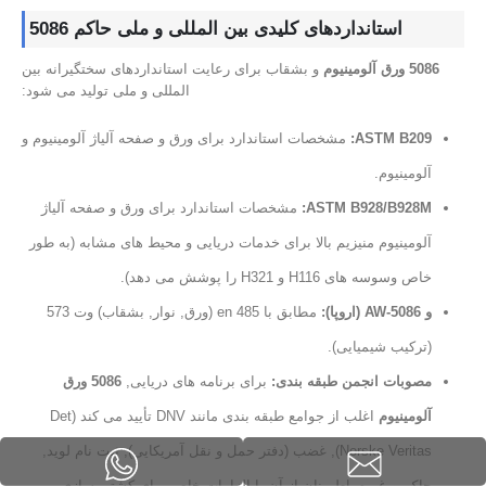
استانداردهای کلیدی بین المللی و ملی حاکم 5086
5086 ورق آلومینیوم
و بشقاب برای رعایت استانداردهای سختگیرانه بین
المللی و ملی تولید می شود:
ASTM B209:
مشخصات استاندارد برای ورق و صفحه آلیاژ آلومینیوم و
آلومینیوم.
ASTM B928/B928M:
مشخصات استاندارد برای ورق و صفحه آلیاژ
آلومینیوم منیزیم بالا برای خدمات دریایی و محیط های مشابه (به طور
خاص وسوسه های H116 و H321 را پوشش می دهد).
و AW-5086 (اروپا):
مطابق با en 485 (ورق, نوار, بشقاب) وت 573
(ترکیب شیمیایی).
مصوبات انجمن طبقه بندی:
برای برنامه های دریایی,
5086 ورق
آلومینیوم
اغلب از جوامع طبقه بندی مانند DNV تأیید می کند (Det
Norske Veritas), غضب (دفتر حمل و نقل آمریکایی), ثبت نام لوید,
چاک, و غیره, اطمینان از آن با الزامات خاص برای کشتی سازی