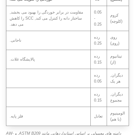
0.05
مقاومت در برابر خوردگی را بهبود می بخشد,
کروم
-
ساختار دانه را کنترل می کند, SCC را کاهش
(کلوچه)
0.25
می دهد.
روی
رده
ناحانی.
(روی)
0.25
تیتانیوم
رده
پالایشگاه غلات.
(از)
0.15
دیگران,
رده
هر یک
0.05
دیگران,
رده
مجموع
0.15
الومینیوم
تعادل
فلز پایه.
(با هم)
دامنه های معمولی بر اساس استانداردهایی مانند ASTM B209, و AW-