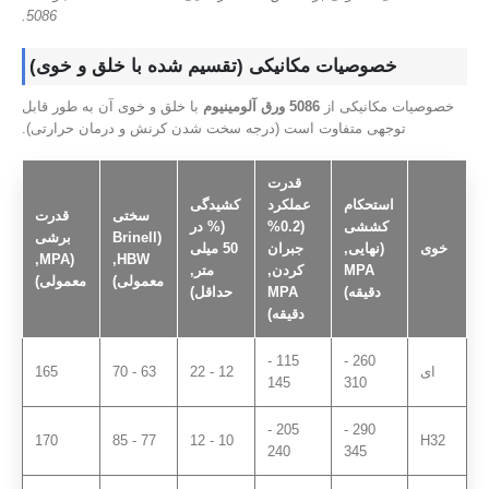
5086.
خصوصیات مکانیکی (تقسیم شده با خلق و خوی)
خصوصیات مکانیکی از
5086 ورق آلومینیوم
با خلق و خوی آن به طور قابل
توجهی متفاوت است (درجه سخت شدن کرنش و درمان حرارتی).
قدرت
استحکام
عملکرد
کشیدگی
سختی
قدرت
کششی
(0.2%
(% در
(Brinell
برشی
خوی
(نهایی,
جبران
50 میلی
(MPA,
HBW,
MPA
کردن,
متر,
معمولی)
معمولی)
دقیقه)
MPA
حداقل)
دقیقه)
115 -
260 -
ای
12 - 22
63 - 70
165
145
310
205 -
290 -
170
77 - 85
10 - 12
H32
240
345