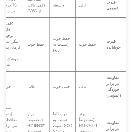
قدرت
عالی
واسطه
(کمی بالاتر
T6 درجه
عمومی
از 5086)
حرارت)
کاهش
قابل
توجهی
حفظ خوب
قدرت
مگر اینکه
حفظ خوب
(نسبت به
حفظ خوب
جوشانده
گرمای پس
پایه)
از
جوشکاری
شود
مقاومت
در برابر
عالی
خیلی خوب
عالی
خوب
خوردگی
(عمومی)
معتاد
برتر
خوب (اما
برتر
(بدون
(مخصوصاً
نسبت به
(مخصوصاً
محافظت
مقاومت
H116/H321
SCC نسبت
H116/H321
می تواند
در برابر
Tempers
به SCC
Tempers
مستعد