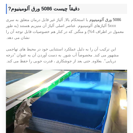
دقیقاً چیست 5086 ورق آلومینیوم?
5086 ورق آلومینیوم
با استحکام بالا, آلیاژ غیر قابل درمان متعلق به سری
5xxx آلیاژهای آلومینیوم. عناصر اصلی آلیاژ آن منیزیم هستند (به طور
معمول در اطراف 4%) و منگنز, که در کنار هم خصوصیات قابل توجه آن را
نشان می دهد.
این ترکیب آن را به دلیل عملکرد استثنایی خود در محیط های تهاجمی
مشهور می کند, مخصوصاً آب شور, به دست آوردن آن به عنوان "درجه
دریایی". بعلاوه, حتی بعد از جوشکاری ، قدرت خوبی را حفظ می کند.