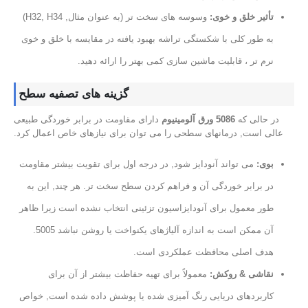
تأثیر خلق و خوی:
وسوسه های سخت تر (به عنوان مثال, H32, H34)
به طور کلی با شکستگی تراشه بهبود یافته در مقایسه با خلق و خوی
نرم تر ، قابلیت ماشین سازی کمی بهتر را ارائه دهید.
گزینه های تصفیه سطح
در حالی که
5086 ورق آلومینیوم
دارای مقاومت در برابر خوردگی طبیعی
عالی است, درمانهای سطحی را می توان برای نیازهای خاص اعمال کرد.
بوی:
می تواند آنودایز شود, در درجه اول برای تقویت بیشتر مقاومت
در برابر خوردگی آن و فراهم کردن سطح سخت تر. هر چند, این به
طور معمول برای آنودایزاسیون تزئینی انتخاب نشده است زیرا ظاهر
آن ممکن است به اندازه آلیاژهای یکنواخت یا روشن نباشد 5005.
هدف اصلی محافظت عملکردی است.
نقاشی & روکش:
معمولاً برای تهیه حفاظت بیشتر از آن برای
کاربردهای دریایی رنگ آمیزی شده یا پوشش داده شده است, خواص