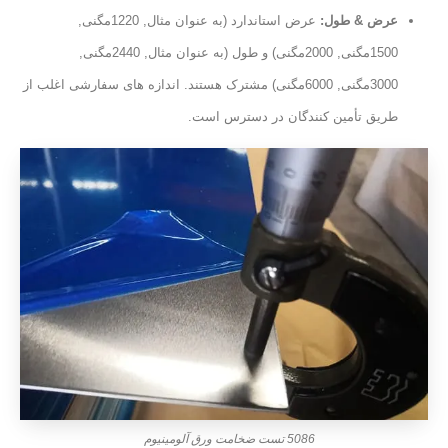
عرض & طول:
عرض استاندارد (به عنوان مثال, 1220مگنی,
1500مگنی, 2000مگنی) و طول (به عنوان مثال, 2440مگنی,
3000مگنی, 6000مگنی) مشترک هستند. اندازه های سفارشی اغلب از
طریق تأمین کنندگان در دسترس است.
5086 تست ضخامت ورق آلومینیوم