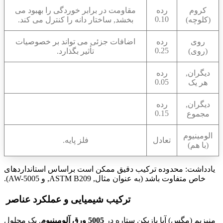
کروم
رده
مقاومت در برابر خوردگی را بهبود می
0.10
(کلوچه)
بخشد, ساختار دانه را کنترل می کند.
روی
رده
اضافات جزئی می تواند بر خصوصیات
0.25
(روی)
تأثیر بگذارد.
دیگران,
رده
0.05
هر یک
دیگران,
رده
0.15
مجموع
الومینیوم
تعادل
فلز پایه.
(با هم)
یادداشت: محدوده ترکیب دقیق ممکن است براساس استانداردهای
خاص متفاوت باشد (به عنوان مثال, ASTM B209, و AW-5005).
ترکیب شیمیایی و عملکرد عناصر
منیزیم (مگس) آیا بازیکن ستاره در
5005 ورق آلومینیوم
. یک محلول