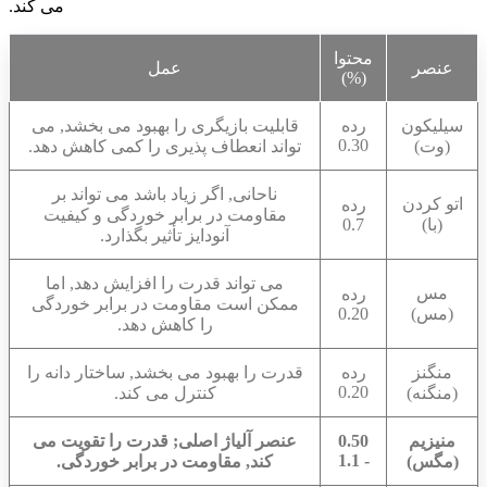
می کند.
محتوا
عنصر
عمل
(%)
سیلیکون
رده
قابلیت بازیگری را بهبود می بخشد, می
0.30
(وت)
تواند انعطاف پذیری را کمی کاهش دهد.
ناحانی, اگر زیاد باشد می تواند بر
اتو کردن
رده
مقاومت در برابر خوردگی و کیفیت
(با)
0.7
آنودایز تأثیر بگذارد.
می تواند قدرت را افزایش دهد, اما
مس
رده
ممکن است مقاومت در برابر خوردگی
(مس)
0.20
را کاهش دهد.
منگنز
رده
قدرت را بهبود می بخشد, ساختار دانه را
0.20
(منگنه)
کنترل می کند.
منیزیم
0.50
عنصر آلیاژ اصلی; قدرت را تقویت می
- 1.1
(مگس)
کند, مقاومت در برابر خوردگی.