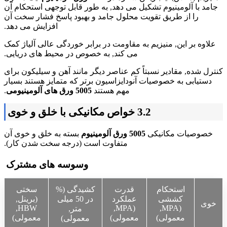
جامد با آلومینیوم تشکیل می دهد, به طور قابل توجهی استحکام آن
را از طریق تقویت محلول جامد و بهبود پاسخ فشار سخت آن
افزایش می دهد.
علاوه بر این, منیزیم به مقاومت در برابر خوردگی عالی آلیاژ کمک
می کند, به خصوص در محیط های دریایی.
کنترل شده, مقادیر نسبتاً کم عناصر دیگر مانند آهن و سیلیکون برای
دستیابی به خصوصیات آنودایزاسیون برتر که متمایز هستند بسیار
مهم هستند
5005 ورق های آلومینیومی
.
3.2 خواص مکانیکی با خلق و خوی
خصوصیات مکانیکی
5005 ورق آلومینیوم
بسته به خلق و خوی آن
متفاوت است (درجه سخت شدن کار).
وسوسه های مشترک
استحکام
قدرت
کشیدگی (%
سختی
کششی
عملکرد
در 50 میلی
(برینل,
خوی
HBW,
(MPA,
(MPA,
متر,
معمولی)
معمولی)
معمولی)
معمولی)