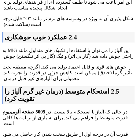
این امر باعث می شود تا طیف گسترده ای از فرآیندهای تولید برای
ایجاد اشکال پیچیده مناسب باشد.
شکل پذیری آن به ویژه در وسوسه های نرم تر مانند "O" قابل توجه
است (ساکت شده).
2.4 عملکرد خوب جوشکاری
این آلیاژ را می توان با استفاده از تکنیک های متداول مانند MIG به
راحتی جوش داده شد (گاز بی اثر) و تیگ (گاز بی اثر تنگستن) جوش.
جوش های قوی و قابل اعتماد تولید می کند, اگرچه منطقه تحت
تأثیر گرما (خندق) ممکن است کاهش جزئی در قدرت را تجربه کند,
معمولی برای آلیاژهای غیر قابل درمان.
2.5 استحکام متوسط (درمان غیر گرم آلیاژ را
تقویت کرد)
در حالی که آلیاژ با استحکام بالا نیست, در
5005 صفحه آلومینیوم
قدرت متوسط ​​را فراهم می کند, برای بسیاری از برنامه ها کافی
است.
قدرت آن در درجه اول از طریق سخت شدن کار حاصل می شود