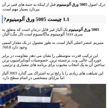
درک اصول
5005 ورق آلومینیوم
قبل از اینکه به جنبه های فنی تر آن
بپردازد بسیار مهم است.
1.1 چیست 5005 ورق آلومینیوم?
5005 ورق آلومینیوم
یک آلیاژ غیر قابل درمان است که متعلق به
سری 5xxx آلومینیوم ماگانسیوم است (ال مگ) آلیاژ.
منیزیم عنصر اصلی آلیاژ است, به طور معمول در یک مقدار اسمی
وجود دارد 0.8%.
این ترکیب قدرت متوسطی را نشان می دهد, مقاومت در برابر
خوردگی عالی, وت, برجسته ترین, خصوصیات آنودایزاسیون برتر,
ساختن آن به یک انتخاب محبوب برای برنامه های معماری و تزئینی.
این شباهت های زیادی را با رایج تر به اشتراک می گذارد 3003 آلیاژ
اما مزایای مشخصی در اتمام سطح دارد.