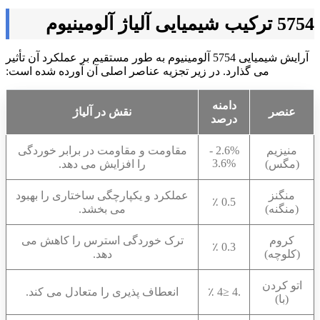
5754 ترکیب شیمیایی آلیاژ آلومینیوم
آرایش شیمیایی 5754 آلومینیوم به طور مستقیم بر عملکرد آن تأثیر
می گذارد. در زیر تجزیه عناصر اصلی آن آورده شده است:
دامنه
عنصر
نقش در آلیاژ
درصد
منیزیم
2.6% -
مقاومت و مقاومت در برابر خوردگی
3.6%
(مگس)
را افزایش می دهد.
منگنز
عملکرد و یکپارچگی ساختاری را بهبود
0.5 ٪
(منگنه)
می بخشد.
کروم
ترک خوردگی استرس را کاهش می
0.3 ٪
(کلوچه)
دهد.
اتو کردن
.4 ≤4 ٪
انعطاف پذیری را متعادل می کند.
(با)