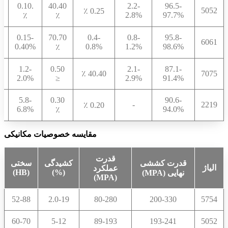
.0.10
40.40
2.2-
96.5-
5052
0.10 ٪
0.25 ٪
2.8%
97.7%
٪
٪
0.15-
70.70
0.4-
0.8-
95.8-
≤
6061
0.40%
0.8%
1.2%
98.6%
٪
1.2-
0.50
2.1-
87.1-
٪
40.40 ٪
7075
2.0%
≤
2.9%
91.4%
5.8-
0.30
90.6-
-
2219
0.20 ٪
%
6.8%
94.0%
٪
مقایسه خصوصیات مکانیکی
قدرت
قدرت کششی
کشیدگی
سختی
الیاژ
عملکرد
(HB)
(%)
نهایی (MPA)
(MPA)
52-88
2.0-19
80-280
200-330
5754
60-70
5-12
89-193
193-241
5052