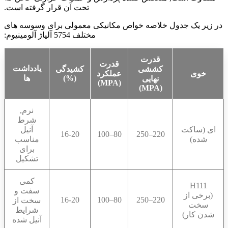
تحت آن قرار گرفته است.
در زیر یک جدول خلاصه خواص مکانیکی معمولی برای وسوسه های
مختلف 5754 آلیاژ آلومینیوم:
قدرت
قدرت
یادداشت
کششی
کشیدگی
خوی
عملکرد
(%)
ها
نهایی
(MPA)
(MPA)
نرم,
شرط
ای (ساکت
آنیل
16-20
80–100
220–250
شده)
مناسب
برای
تشکیل
کمی
H111
سفت و
(برخی از
16-20
80–100
220–250
سخت از
سخت
شرایط
شدن کار)
آنیل شده