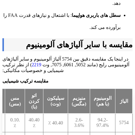
دهد.
سطل های باربری هواپیما
: با اشتعال و نیازهای قدرت FAA را
برآورده می کند.
مقایسه با سایر آلیاژهای آلومینیوم
در اینجا یک مقایسه دقیق بین 5754 آلیاژ آلومینیوم و سایر آلیاژهای
آلومینیومی رایج (مانند 5052, 6061, 7075, وت
2219
) از نظر ترکیب
شیمیایی و خصوصیات مکانیکی:
مقایسه ترکیب شیمیایی
اتو
الومینیوم
منیزیم
سیلیکون
مس
الیاژ
کردن
(با هم)
(مگس)
(وت)
(مس)
(
(با)
.0.10
40.40
2.6-
94.2-
≤
5754
40.40 ٪
3.6%
97.4%
٪
٪