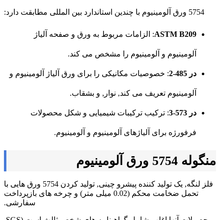
5754 ورق آلومینیوم با چندین استاندارد بین المللی مطابقت دارد:
ASTM B209
: الزامات مربوط به ورق و صفحه آلیاژ
آلومینیوم و آلومینیوم را مشخص می کند.
در 485-2
: خصوصیات مکانیکی را برای ورق آلیاژ آلومینیوم و
آلومینیوم تعریف می کند, نوار, و بشقاب.
در 573-3
: ترکیب ترکیبات شیمیایی و شکل محصولات
فرفورژه برای آلیاژهای آلومینیوم و آلومینیوم.
منگوله 5754 ورق آلومینیوم
فلز لنگه, یک تولید کننده پیشرو چینی, تولید کردن 5754 ورق هایی با
تحمل ضخامت محکم (0.02 میلی متر) و چرخه های بازپرداخت
سفارشی.
محصولات آنها اغلب شامل گواهینامه های شخص ثالث است (SGS,