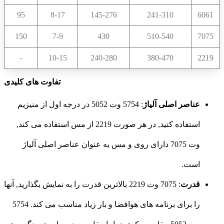
95
8-17
145-276
241-310
6061
150
7-9
430
510-540
7075
-
10-15
240-280
380-470
2219
تفاوت های کلیدی
عناصر اصلی آلیاژ
: 5754 وت 5052 در درجه اول از منیزیم
استفاده کنید, در هر صورت 2219 از مس استفاده می کند,
وت 7075 دارای روی و مس به عنوان عناصر اصلی آلیاژ
است.
قدرت
: 7075 وت 2219 بالاترین قدرت را به نمایش بگذارید, آنها
را برای برنامه های هوافضا و بار زیاد مناسب می کند. 5754