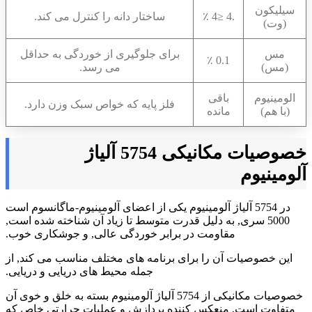
سیلیکون
.4 ≤4 ٪
ساختار دانه را کنترل می کند.
(وت)
مس
برای جلوگیری از خوردگی به حداقل
0.1 ٪
(مس)
می رسد.
الومینیوم
باقی
فلز پایه که خواص سبک وزن دارد.
(با هم)
مانده
خصوصیات مکانیکی 5754 آلیاژ
آلومینیوم
در 5754 آلیاژ آلومینیوم یکی از اعضای آلومینیوم-ماگانسوم است
5000 سری, به دلیل قدرت متوسط ​​تا زیاد آن شناخته شده است,
مقاومت در برابر خوردگی عالی, و جوشکاری خوب.
این خصوصیات آن را برای برنامه های مختلف مناسب می کند, از
جمله محیط های دریایی و دریایی.
خصوصیات مکانیکی از 5754 آلیاژ آلومینیوم بسته به خلق و خوی آن
متفاوت است, منعکس کننده پردازش و عملیات حرارتی خاص که