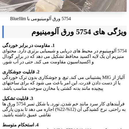
5754 ورق آلومینیومی با Bluefilm
ویژگی های 5754 ورق آلومینیوم
1. مقاومت در برابر خوردگی
5754 آلومینیوم در محیط های دریایی و شیمیایی برتری دارد. محتوای
منیزیم آن یک لایه اکسید محافظ تشکیل می دهد که در برابر گودال
و اکسیداسیون مقاومت می کند, حتی در آب شور.
2. قابلیت جوشکاری
آلیاژ از MIG پشتیبانی می کند, تیغ, و جوشکاری بدون ترک خوردگی
یا از دست دادن قدرت. این امر باعث می شود که برای ساختهای
پیچیده مانند بدنه کشتی یا مخازن سوخت مناسب باشد.
3. قابلیت تشکیل
فرآیندهای کار سرد مانند خم شدن, نورد, یا شکل تمبر 5754 ورق ها
به راحتی. نرخ کشیدگی آن (12%-22%) اجازه می دهد تا بدون پارگی
نقاشی عمیق داشته باشید.
4. استحکام متوسط