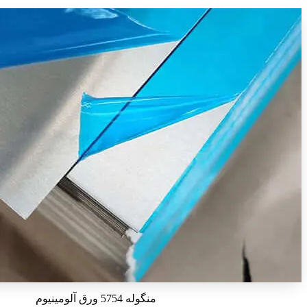
منگوله 5754 ورق آلومینیوم