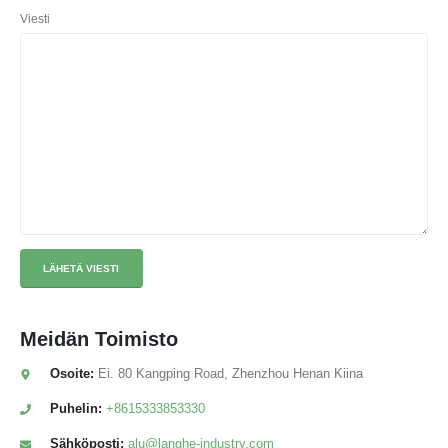
Viesti
Meidän
Toimisto
Osoite:
Ei. 80 Kangping Road, Zhenzhou Henan Kiina
Puhelin:
+8615333853330
Sähköposti:
alu@langhe-industry.com