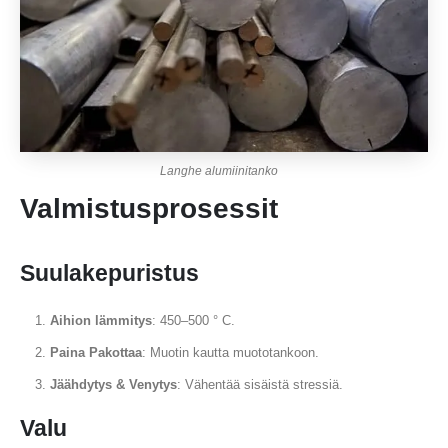
Langhe alumiinitanko
Valmistusprosessit
Suulakepuristus
Aihion lämmitys
: 450–500 ° C.
Paina Pakottaa
: Muotin kautta muototankoon.
Jäähdytys & Venytys
: Vähentää sisäistä stressiä.
Valu