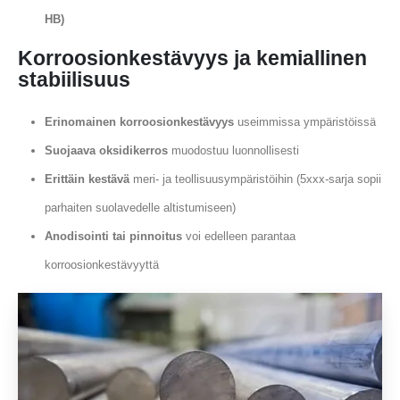
HB)
Korroosionkestävyys ja kemiallinen
stabiilisuus
Erinomainen korroosionkestävyys
useimmissa ympäristöissä
Suojaava oksidikerros
muodostuu luonnollisesti
Erittäin kestävä
meri- ja teollisuusympäristöihin (5xxx-sarja sopii
parhaiten suolavedelle altistumiseen)
Anodisointi tai pinnoitus
voi edelleen parantaa
korroosionkestävyyttä