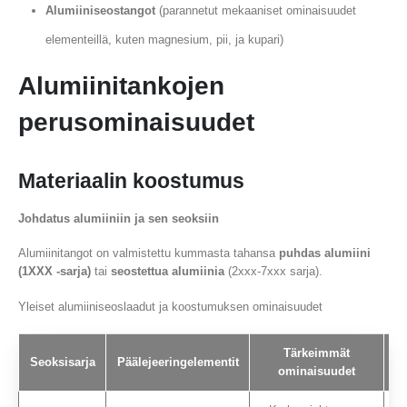
Alumiiniseostangot
(parannetut mekaaniset ominaisuudet
elementeillä, kuten magnesium, pii, ja kupari)
Alumiinitankojen
perusominaisuudet
Materiaalin koostumus
Johdatus alumiiniin ja sen seoksiin
Alumiinitangot on valmistettu kummasta tahansa
puhdas alumiini
(1XXX -sarja)
tai
seostettua alumiinia
(2xxx-7xxx sarja).
Yleiset alumiiniseoslaadut ja koostumuksen ominaisuudet
Tärkeimmät
Seoksisarja
Päälejeeringelementit
ominaisuudet