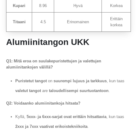
Kupari
8.96
Hyvä
Korkea
Erittäin
Titaani
4.5
Erinomainen
korkea
Alumiinitangon UKK
Q1: Mitä eroa on suulakepuristettujen ja valettujen
alumiinitankojen välillä?
Puristetut tangot
on
suurempi lujuus ja tarkkuus
, kun taas
valetut tangot
are
taloudellisempi suurtuotantoon
.
Q2: Voidaanko alumiinitankoja hitsata?
Kyllä,
5xxx- ja 6xxx-sarjat ovat erittäin hitsattavia
, kun taas
2xxx ja 7xxx vaativat erikoistekniikoita
.