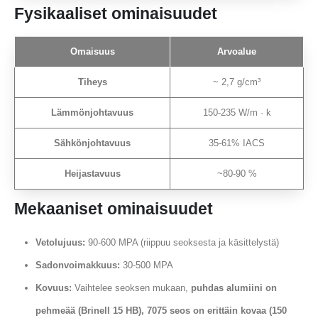
Fysikaaliset ominaisuudet
Omaisuus
Arvoalue
Tiheys
~ 2,7 g/cm³
Lämmönjohtavuus
150-235 W/m · k
Sähkönjohtavuus
35-61% IACS
Heijastavuus
~80-90 %
Mekaaniset ominaisuudet
Vetolujuus:
90-600 MPA (riippuu seoksesta ja käsittelystä)
Sadonvoimakkuus:
30-500 MPA
Kovuus:
Vaihtelee seoksen mukaan,
puhdas alumiini on
pehmeää (Brinell 15 HB), 7075 seos on erittäin kovaa (150