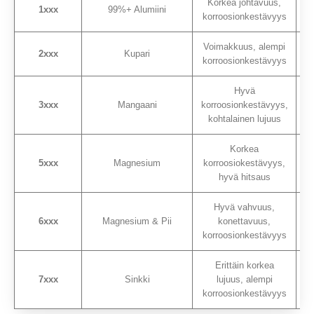
Korkea johtavuus,
1xxx
99%+ Alumiini
korroosionkestävyys
ke
Voimakkuus, alempi
2xxx
Kupari
korroosionkestävyys
Hyvä
3xxx
Mangaani
korroosionkestävyys,
kohtalainen lujuus
Korkea
5xxx
Magnesium
korroosiokestävyys,
M
hyvä hitsaus
Hyvä vahvuus,
6xxx
Magnesium & Pii
konettavuus,
korroosionkestävyys
Erittäin korkea
7xxx
Sinkki
lujuus, alempi
korroosionkestävyys