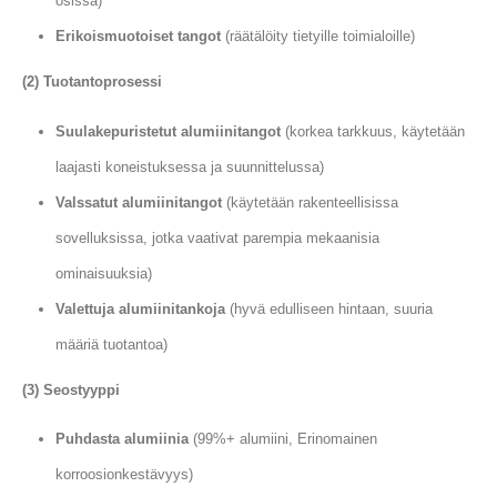
osissa)
Erikoismuotoiset tangot
(räätälöity tietyille toimialoille)
(2) Tuotantoprosessi
Suulakepuristetut alumiinitangot
(korkea tarkkuus, käytetään
laajasti koneistuksessa ja suunnittelussa)
Valssatut alumiinitangot
(käytetään rakenteellisissa
sovelluksissa, jotka vaativat parempia mekaanisia
ominaisuuksia)
Valettuja alumiinitankoja
(hyvä edulliseen hintaan, suuria
määriä tuotantoa)
(3) Seostyyppi
Puhdasta alumiinia
(99%+ alumiini, Erinomainen
korroosionkestävyys)