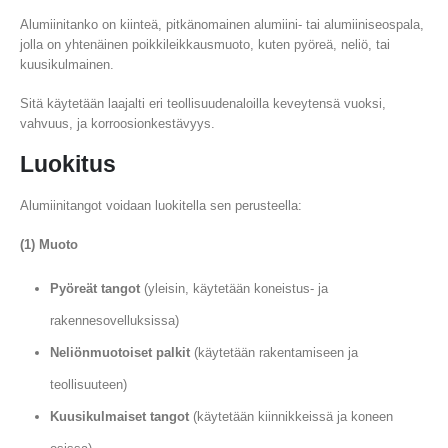
Alumiinitanko on kiinteä, pitkänomainen alumiini- tai alumiiniseospala,
jolla on yhtenäinen poikkileikkausmuoto, kuten pyöreä, neliö, tai
kuusikulmainen.
Sitä käytetään laajalti eri teollisuudenaloilla keveytensä vuoksi,
vahvuus, ja korroosionkestävyys.
Luokitus
Alumiinitangot voidaan luokitella sen perusteella:
(1) Muoto
Pyöreät tangot
(yleisin, käytetään koneistus- ja
rakennesovelluksissa)
Neliönmuotoiset palkit
(käytetään rakentamiseen ja
teollisuuteen)
Kuusikulmaiset tangot
(käytetään kiinnikkeissä ja koneen