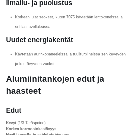
Ilmailu- ja puolustus
Korkean lujat seokset, kuten 7075 käytetään lentokoneissa ja
sotilassovelluksissa.
Uudet energiakentät
Käytetään aurinkopaneeleissa ja tuuliturbiineissa sen keveyden
ja kestävyyden vuoksi.
Alumiinitankojen edut ja
haasteet
Edut
Kevyt
(1/3 Teräspaino)
Korkea korroosiokestävyys
Hyvä lämmön ja sähkönjohtavuus