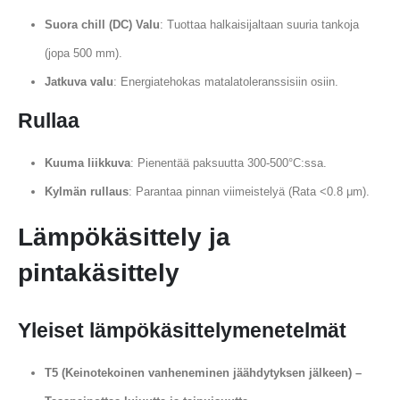
Suora chill (DC) Valu
: Tuottaa halkaisijaltaan suuria tankoja
(jopa 500 mm).
Jatkuva valu
: Energiatehokas matalatoleranssisiin osiin.
Rullaa
Kuuma liikkuva
: Pienentää paksuutta 300-500°C:ssa.
Kylmän rullaus
: Parantaa pinnan viimeistelyä (Rata <0.8 μm).
Lämpökäsittely ja
pintakäsittely
Yleiset lämpökäsittelymenetelmät
T5 (Keinotekoinen vanheneminen jäähdytyksen jälkeen) –