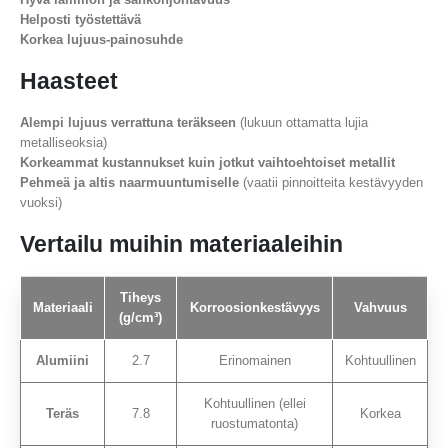
Helposti työstettävä
Korkea lujuus-painosuhde
Haasteet
Alempi lujuus verrattuna teräkseen
(lukuun ottamatta lujia
metalliseoksia)
Korkeammat kustannukset kuin jotkut vaihtoehtoiset metallit
Pehmeä ja altis naarmuuntumiselle
(vaatii pinnoitteita kestävyyden
vuoksi)
Vertailu muihin materiaaleihin
Tiheys
Materiaali
Korroosionkestävyys
Vahvuus
(g/cm³)
Alumiini
2.7
Erinomainen
Kohtuullinen
Kohtuullinen (ellei
Teräs
7.8
Korkea
ruostumatonta)