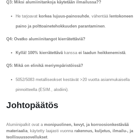
Q3: Miksi alumiinitankoja käytetään ilmailussa??
He tarjoavat
korkea lujuus-painosuhde
, vähentää
lentokoneen
paino ja polttoainetehokkuuden parantaminen
.
Q4: Ovatko alumiinitangot kierrätettäviä?
Kyllä! 100% kierrätettävä
kanssa
ei laadun heikkenemistä
.
Q5: Mikä on elinikä meriympäristöissä?
5052/5083 metalliseokset kestävät >20 vuotta asianmukaisella
pinnoitteella (ESIM., alodiini).
Johtopäätös
Alumiinipalkit ovat a
monipuolinen, kevyt, ja korroosionkestävää
materiaalia
, käytetty laajasti vuonna
rakennus, kuljetus, ilmailu-, ja
teollisuussovellukset
.