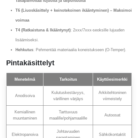
Tasapainottaa lujuutta ja taipuisuutta
T6 (Liuoskäsittely + keinotekoinen ikääntyminen) – Maksimoi
voimaa
T4 (Ratkaistuna & Ikääntynyt)
: 2xxx/7xxx-seoksille lujuuden
lisäämiseksi.
Hehkutus
: Pehmentää materiaalia koneistukseen (O-Temper).
Pintakäsittelyt
Menetelmä
Tarkoitus
Käyttöesimerkki
Kulutuskestävyys,
Arkkitehtoninen
Anodisoiva
värillinen värjäys
viimeistely
Kemiallinen
Tarttuvuus
Autoosat
muuntaminen
maalille/pohjamaalille
Johtavuuden
Elektropanoiva
Sähkökontaktit
parantaminen