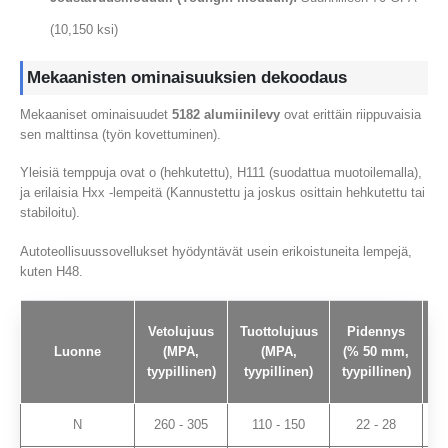
(10,150 ksi)
Mekaanisten ominaisuuksien dekoodaus
Mekaaniset ominaisuudet
5182 alumiinilevy
ovat erittäin riippuvaisia ​​
sen malttinsa (työn kovettuminen).
Yleisiä temppuja ovat o (hehkutettu), H111 (suodattua muotoilemalla),
ja erilaisia ​​Hxx -lempeitä (Kannustettu ja joskus osittain hehkutettu tai
stabiloitu).
Autoteollisuussovellukset hyödyntävät usein erikoistuneita lempejä,
kuten H48.
Vetolujuus
Tuottolujuus
Pidennys
Luonne
(MPA,
(MPA,
(% 50 mm,
tyypillinen)
tyypillinen)
tyypillinen)
ty
N
260 - 305
110 - 150
22 - 28