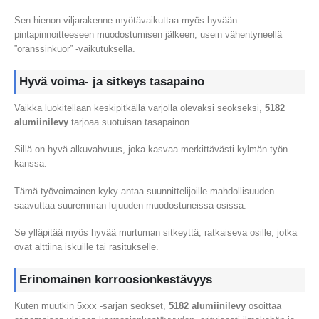
Sen hienon viljarakenne myötävaikuttaa myös hyvään
pintapinnoitteeseen muodostumisen jälkeen, usein vähentyneellä
”oranssinkuor” -vaikutuksella.
Hyvä voima- ja sitkeys tasapaino
Vaikka luokitellaan keskipitkällä varjolla olevaksi seokseksi,
5182
alumiinilevy
tarjoaa suotuisan tasapainon.
Sillä on hyvä alkuvahvuus, joka kasvaa merkittävästi kylmän työn
kanssa.
Tämä työvoimainen kyky antaa suunnittelijoille mahdollisuuden
saavuttaa suuremman lujuuden muodostuneissa osissa.
Se ylläpitää myös hyvää murtuman sitkeyttä, ratkaiseva osille, jotka
ovat alttiina iskuille tai rasitukselle.
Erinomainen korroosionkestävyys
Kuten muutkin 5xxx -sarjan seokset,
5182 alumiinilevy
osoittaa