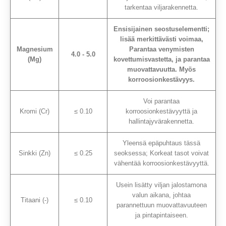
tarkentaa viljarakennetta.
Ensisijainen seostuselementti;
lisää merkittävästi voimaa,
Magnesium
Parantaa venymisten
4.0 - 5.0
(Mg)
kovettumisvastetta, ja parantaa
muovattavuutta. Myös
korroosionkestävyys.
Voi parantaa
Kromi (Cr)
≤ 0.10
korroosionkestävyyttä ja
hallintajyvärakennetta.
Yleensä epäpuhtaus tässä
Sinkki (Zn)
≤ 0.25
seoksessa; Korkeat tasot voivat
vähentää korroosionkestävyyttä.
Usein lisätty viljan jalostamona
valun aikana, johtaa
Titaani (-)
≤ 0.10
parannettuun muovattavuuteen
ja pintapintaiseen.