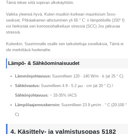
Tämä tekee siitä sopivan ulkokäyttöön.
Vaikka yleensä hyvä, Kuten muutkin korkean mauntisium 5xxx-
seokset, Pitkäaikainen altistuminen yli 65 ° C: n lämpötiloille (150° f)
voi herkistää sen korroosiohalkeiluun stressiä (SCC) Jos jatkuvaa
stressiä.
Kuitenkin, Suurimmalle osalle sen tarkoitettuja sovelluksia, Tämä ei
ole merkittävä huolenaihe.
Lämpö- & Sähköominaisuudet
Lämmönjohtavuus:
Suunnilleen 120 - 140 W/m · k (at 25 ° C)
Sähkövastus:
Suunnilleen 4.9 - 5.2 µω · cm (at 20 ° C) /
Sähkönjohtavuus:
~ 33-35% IACS
Lämpölaajennuskerroin:
Suunnilleen 23.9 µm/m · ° C (20-100 °
C)
4. Käsittely- ja valmistusopas 5182