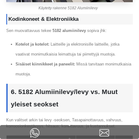
Käytetty rakenne 5182 Alumiinilevy
Kodinkoneet & Elektroniikka
Sen muovattavuus tekee
5182 alumiinilevy
sopiva jhk:
Kotelot ja kotelot:
Laitteille ja elektronisille laitteille, jotka
vaativat monimutkaisia ​​leimattuja tai piirrettyjä muotoja.
Sisäiset kiinnikkeet ja paneelit:
Missä tarvitaan monimutkaisia ​​
muotoja.
6. 5182 Alumiinilevy/levy vs. Muut
yleiset seokset
Kun valitset arkin tai levy -seoksen, Tasapainottavuus, vahvuus,
korroosionkestävyys, hitsaus, konettavuus, ja kustannukset.