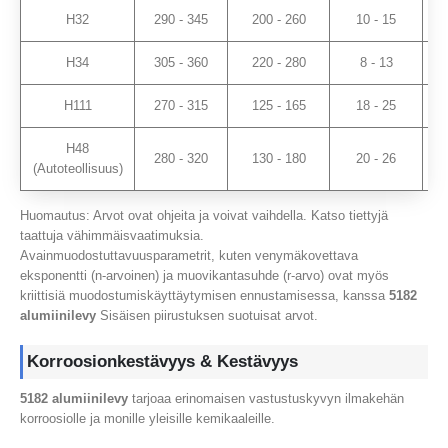
H32
290 - 345
200 - 260
10 - 15
H34
305 - 360
220 - 280
8 - 13
H111
270 - 315
125 - 165
18 - 25
H48
280 - 320
130 - 180
20 - 26
(Autoteollisuus)
Huomautus: Arvot ovat ohjeita ja voivat vaihdella. Katso tiettyjä
taattuja vähimmäisvaatimuksia.
Avainmuodostuttavuusparametrit, kuten venymäkovettava
eksponentti (n-arvoinen) ja muovikantasuhde (r-arvo) ovat myös
kriittisiä muodostumiskäyttäytymisen ennustamisessa, kanssa
5182
alumiinilevy
Sisäisen piirustuksen suotuisat arvot.
Korroosionkestävyys & Kestävyys
5182 alumiinilevy
tarjoaa erinomaisen vastustuskyvyn ilmakehän
korroosiolle ja monille yleisille kemikaaleille.