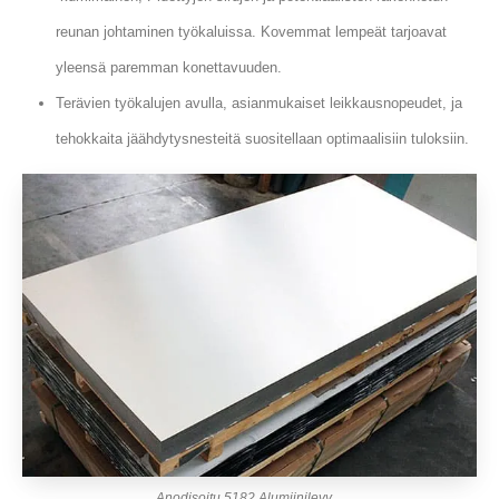
reunan johtaminen työkaluissa. Kovemmat lempeät tarjoavat
yleensä paremman konettavuuden.
Terävien työkalujen avulla, asianmukaiset leikkausnopeudet, ja
tehokkaita jäähdytysnesteitä suositellaan optimaalisiin tuloksiin.
Anodisoitu 5182 Alumiinilevy