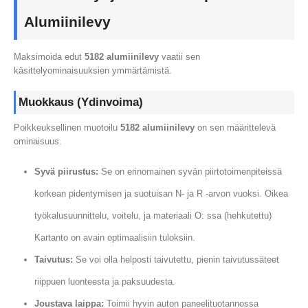
Alumiinilevy
Maksimoida edut
5182 alumiinilevy
vaatii sen
käsittelyominaisuuksien ymmärtämistä.
Muokkaus (Ydinvoima)
Poikkeuksellinen muotoilu
5182 alumiinilevy
on sen määrittelevä
ominaisuus.
Syvä piirustus:
Se on erinomainen syvän piirtotoimenpiteissä
korkean pidentymisen ja suotuisan N- ja R -arvon vuoksi. Oikea
työkalusuunnittelu, voitelu, ja materiaali O: ssa (hehkutettu)
Kartanto on avain optimaalisiin tuloksiin.
Taivutus:
Se voi olla helposti taivutettu, pienin taivutussäteet
riippuen luonteesta ja paksuudesta.
Joustava laippa:
Toimii hyvin auton paneelituotannossa