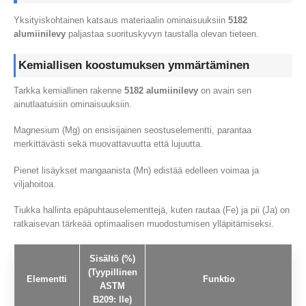
Yksityiskohtainen katsaus materiaalin ominaisuuksiin
5182
alumiinilevy
paljastaa suorituskyvyn taustalla olevan tieteen.
Kemiallisen koostumuksen ymmärtäminen
Tarkka kemiallinen rakenne
5182 alumiinilevy
on avain sen
ainutlaatuisiin ominaisuuksiin.
Magnesium (Mg) on ensisijainen seostuselementti, parantaa
merkittävästi sekä muovattavuutta että lujuutta.
Pienet lisäykset mangaanista (Mn) edistää edelleen voimaa ja
viljahoitoa.
Tiukka hallinta epäpuhtauselementtejä, kuten rautaa (Fe) ja pii (Ja) on
ratkaisevan tärkeää optimaalisen muodostumisen ylläpitämiseksi.
Sisältö (%)
(Tyypillinen
Elementti
Funktio
ASTM
B209: lle)