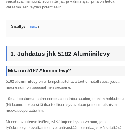
varustavat insinöörit, suunnittelijat, ja valmistajat, joilla on tietoa,
valjastaa sen täyden potentiaalin.
Sisällys
show
1. Johdatus jhk 5182 Alumiinilevy
Mikä on 5182 Alumiinilevy?
5182 alumiinilevy
on ei-lämpökäsiteltävä taottu metalliseos, jossa
magnesium on pääasiallinen seosaine.
Tämä koostumus antaa erinomaisen taipuisuuden, etenkin hehkutettu
(N) luonne, tekee siitä ihanteellisen syvävetoon ja monimutkaisiin
muovausoperaatioihin.
Muodottavuutensa lisäksi, 5182 tarjoaa hyvän voiman, jota
työskentelyn kovettaminen voi entisestään parantaa, sekä kiitettävä