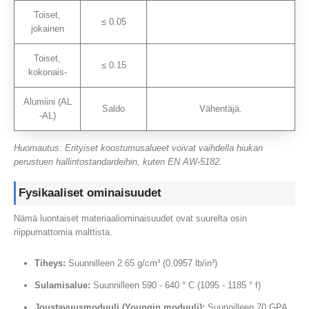
Toiset,
≤ 0.05
jokainen
Toiset,
≤ 0.15
kokonais-
Alumiini (AL
Saldo
Vähentäjä.
-AL)
Huomautus: Erityiset koostumusalueet voivat vaihdella hiukan
perustuen hallintostandardeihin, kuten EN AW-5182.
Fysikaaliset ominaisuudet
Nämä luontaiset materiaaliominaisuudet ovat suurelta osin
riippumattomia malttista.
Tiheys:
Suunnilleen 2.65 g/cm³ (0.0957 lb/in³)
Sulamisalue:
Suunnilleen 590 - 640 ° C (1095 - 1185 ° f)
Joustavuusmoduuli (Youngin moduuli):
Suunnilleen 70 GPA