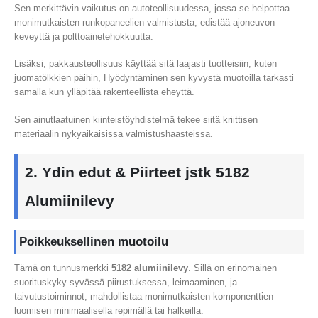
Sen merkittävin vaikutus on autoteollisuudessa, jossa se helpottaa
monimutkaisten runkopaneelien valmistusta, edistää ajoneuvon
keveyttä ja polttoainetehokkuutta.
Lisäksi, pakkausteollisuus käyttää sitä laajasti tuotteisiin, kuten
juomatölkkien päihin, Hyödyntäminen sen kyvystä muotoilla tarkasti
samalla kun ylläpitää rakenteellista eheyttä.
Sen ainutlaatuinen kiinteistöyhdistelmä tekee siitä kriittisen
materiaalin nykyaikaisissa valmistushaasteissa.
2. Ydin edut & Piirteet jstk 5182
Alumiinilevy
Poikkeuksellinen muotoilu
Tämä on tunnusmerkki
5182 alumiinilevy
. Sillä on erinomainen
suorituskyky syvässä piirustuksessa, leimaaminen, ja
taivutustoiminnot, mahdollistaa monimutkaisten komponenttien
luomisen minimaalisella repimällä tai halkeilla.