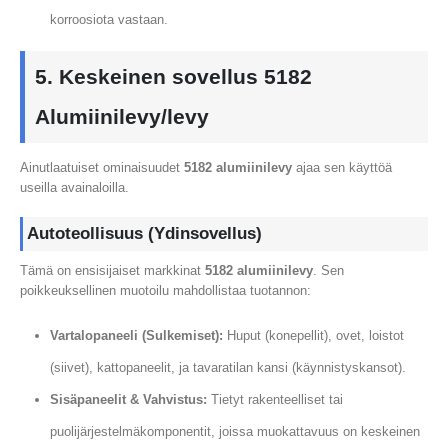
korroosiota vastaan.
5. Keskeinen sovellus 5182
Alumiinilevy/levy
Ainutlaatuiset ominaisuudet
5182 alumiinilevy
ajaa sen käyttöä
useilla avainaloilla.
Autoteollisuus (Ydinsovellus)
Tämä on ensisijaiset markkinat
5182 alumiinilevy
. Sen
poikkeuksellinen muotoilu mahdollistaa tuotannon:
Vartalopaneeli (Sulkemiset):
Huput (konepellit), ovet, loistot
(siivet), kattopaneelit, ja tavaratilan kansi (käynnistyskansot).
Sisäpaneelit & Vahvistus:
Tietyt rakenteelliset tai
puolijärjestelmäkomponentit, joissa muokattavuus on keskeinen