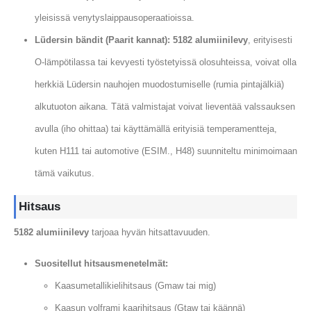
yleisissä venytyslaippausoperaatioissa.
Lüdersin bändit (Paarit kannat):
5182 alumiinilevy
, erityisesti
O-lämpötilassa tai kevyesti työstetyissä olosuhteissa, voivat olla
herkkiä Lüdersin nauhojen muodostumiselle (rumia pintajälkiä)
alkutuoton aikana. Tätä valmistajat voivat lieventää valssauksen
avulla (iho ohittaa) tai käyttämällä erityisiä temperamentteja,
kuten H111 tai automotive (ESIM., H48) suunniteltu minimoimaan
tämä vaikutus.
Hitsaus
5182 alumiinilevy
tarjoaa hyvän hitsattavuuden.
Suositellut hitsausmenetelmät:
Kaasumetallikielihitsaus (Gmaw tai mig)
Kaasun volframi kaarihitsaus (Gtaw tai käännä)