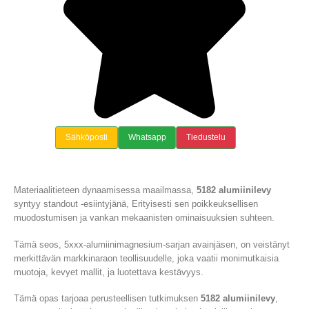
Sähköposti
Whatsapp
Tiedustelu
Materiaalitieteen dynaamisessa maailmassa,
5182 alumiinilevy
syntyy standout -esiintyjänä, Erityisesti sen poikkeuksellisen
muodostumisen ja vankan mekaanisten ominaisuuksien suhteen.
Tämä seos, 5xxx-alumiinimagnesium-sarjan avainjäsen, on veistänyt
merkittävän markkinaraon teollisuudelle, joka vaatii monimutkaisia ​​
muotoja, kevyet mallit, ja luotettava kestävyys.
Tämä opas tarjoaa perusteellisen tutkimuksen
5182 alumiinilevy
,