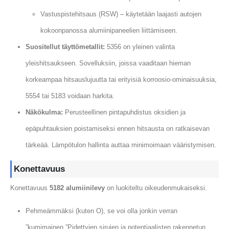
Vastuspistehitsaus (RSW) – käytetään laajasti autojen
kokoonpanossa alumiinipaneelien liittämiseen.
Suositellut täyttömetallit:
5356 on yleinen valinta
yleishitsaukseen. Sovelluksiin, joissa vaaditaan hieman
korkeampaa hitsauslujuutta tai erityisiä korroosio-ominaisuuksia,
5554 tai 5183 voidaan harkita.
Näkökulma:
Perusteellinen pintapuhdistus oksidien ja
epäpuhtauksien poistamiseksi ennen hitsausta on ratkaisevan
tärkeää. Lämpötulon hallinta auttaa minimoimaan vääristymisen.
Konettavuus
Konettavuus
5182 alumiinilevy
on luokiteltu oikeudenmukaiseksi.
Pehmeämmäksi (kuten O), se voi olla jonkin verran
”kumimainen,”Pidettyjen sirujen ja potentiaalisten rakennetun