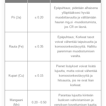
Epäpuhtaus; pidetään alhaisena
ylläpitääksesi hyvää
Pii (Ja)
≤ 0.20
muodottavuutta ja välttämään
hauran mg₂si -muodostumista,
jos CR on läsnä.
Epäpuhtaus; Korkeat tasot
voivat vähentää taipuisuutta ja
Rauta (Fe)
≤ 0.35
korroosionkestävyyttä. Hallittu
paremman muodostumisen
varalta.
Pienet lisäykset voivat lisätä
lujuutta, mutta voivat vähentää
Kupari (Cu)
≤ 0.15
korroosionkestävyyttä ja
hitsausta, jos ne ovat liian
korkeat.
Parantaa lujuutta kiinteän
Mangaani
liuoksen vahvistamisen ja
0.20 - 0.50
(Mn)
venyksen kovettumisen kautta;