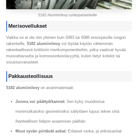
5182 Alumiinilevy runkopaneeleille
Merisovellukset
Vaikka se ei ole niin yleinen kuin 5083 tai 5086 ensisijaisille rungon
rakenteille,
5182 alumiinilevy
voi löytää käytön vähemmän
rakenteellisesti kriittisiin merikomponentteihin, jotka vaativat hyvää
muovattavuutta ja korroosionkestävyyttä, kuten tietyt kotelot tai
sisustusvarusteet.
Pakkausteollisuus
5182 alumiinilevy
on avainmateriaali:
Juoma voi päättyä/kannet:
Sen kyky muodostua
monimutkaisiksi geometrioiksi säilyttäen lujuus tekee siitä
ihanteellisen helpon avaamisen päähän.
Muut syvän piirtävät astiat:
Erilaiset ruoka- ja erikoisastiat