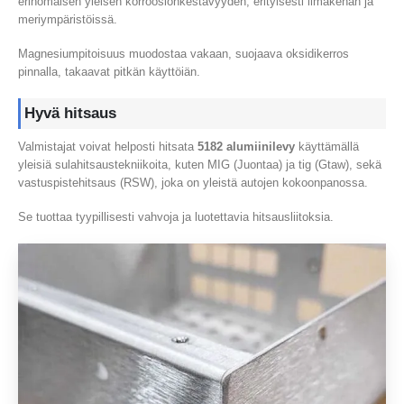
erinomaisen yleisen korroosionkestävyyden, erityisesti ilmakehän ja
meriympäristöissä.
Magnesiumpitoisuus muodostaa vakaan, suojaava oksidikerros
pinnalla, takaavat pitkän käyttöiän.
Hyvä hitsaus
Valmistajat voivat helposti hitsata
5182 alumiinilevy
käyttämällä
yleisiä sulahitsaustekniikoita, kuten MIG (Juontaa) ja tig (Gtaw), sekä
vastuspistehitsaus (RSW), joka on yleistä autojen kokoonpanossa.
Se tuottaa tyypillisesti vahvoja ja luotettavia hitsausliitoksia.