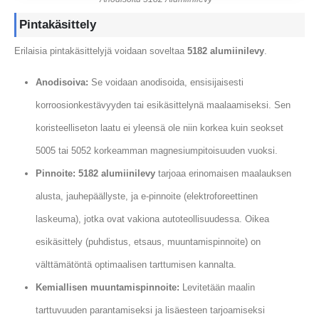
Pintakäsittely
Erilaisia ​​pintakäsittelyjä voidaan soveltaa
5182 alumiinilevy
.
Anodisoiva:
Se voidaan anodisoida, ensisijaisesti
korroosionkestävyyden tai esikäsittelynä maalaamiseksi. Sen
koristeelliseton laatu ei yleensä ole niin korkea kuin seokset
5005 tai 5052 korkeamman magnesiumpitoisuuden vuoksi.
Pinnoite:
5182 alumiinilevy
tarjoaa erinomaisen maalauksen
alusta, jauhepäällyste, ja e-pinnoite (elektroforeettinen
laskeuma), jotka ovat vakiona autoteollisuudessa. Oikea
esikäsittely (puhdistus, etsaus, muuntamispinnoite) on
välttämätöntä optimaalisen tarttumisen kannalta.
Kemiallisen muuntamispinnoite:
Levitetään maalin
tarttuvuuden parantamiseksi ja lisäesteen tarjoamiseksi