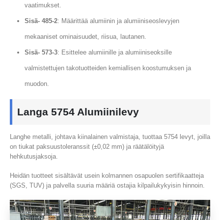
vaatimukset.
Sisä- 485-2
: Määrittää alumiinin ja alumiiniseoslevyjen
mekaaniset ominaisuudet, riisua, lautanen.
Sisä- 573-3
: Esittelee alumiinille ja alumiiniseoksille
valmistettujen takotuotteiden kemiallisen koostumuksen ja
muodon.
Langa 5754 Alumiinilevy
Langhe metalli, johtava kiinalainen valmistaja, tuottaa 5754 levyt, joilla
on tiukat paksuustoleranssit (±0,02 mm) ja räätälöityjä
hehkutusjaksoja.
Heidän tuotteet sisältävät usein kolmannen osapuolen sertifikaatteja
(SGS, TUV) ja palvella suuria määriä ostajia kilpailukykyisin hinnoin.