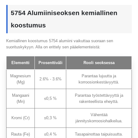
5754 Alumiiniseoksen kemiallinen
koostumus
Kemiallinen koostumus 5754 alumiini vaikuttaa suoraan sen
suorituskykyyn. Alla on erittely sen pääelementeistä:
Elementti
Prosenttiväli
Rooli seoksessa
Magnesium
Parantaa lujuutta ja
2.6% - 3.6%
(Mg)
korroosionkestävyyttä.
Mangaani
Parantaa työstettävyyttä ja
≤0,5 %
(Mn)
rakenteellista eheyttä.
Vähentää
Kromi (Cr)
≤0,3 %
jännityskorroosiohalkeilua.
Rauta (Fe)
≤0,4 %
Tasapainottaa taipuisuutta.