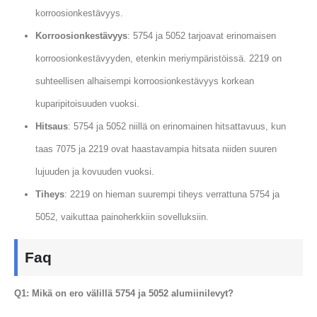
korroosionkestävyys.
Korroosionkestävyys
: 5754 ja 5052 tarjoavat erinomaisen
korroosionkestävyyden, etenkin meriympäristöissä. 2219 on
suhteellisen alhaisempi korroosionkestävyys korkean
kuparipitoisuuden vuoksi.
Hitsaus
: 5754 ja 5052 niillä on erinomainen hitsattavuus, kun
taas 7075 ja 2219 ovat haastavampia hitsata niiden suuren
lujuuden ja kovuuden vuoksi.
Tiheys
: 2219 on hieman suurempi tiheys verrattuna 5754 ja
5052, vaikuttaa painoherkkiin sovelluksiin.
Faq
Q1: Mikä on ero välillä 5754 ja 5052 alumiinilevyt?