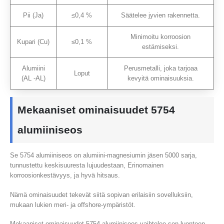
Pii (Ja)
≤0,4 %
Säätelee jyvien rakennetta.
Minimoitu korroosion
Kupari (Cu)
≤0,1 %
estämiseksi.
Alumiini
Perusmetalli, joka tarjoaa
Loput
(AL -AL)
kevyitä ominaisuuksia.
Mekaaniset ominaisuudet 5754
alumiiniseos
Se 5754 alumiiniseos on alumiini-magnesiumin jäsen 5000 sarja,
tunnustettu keskisuuresta lujuudestaan, Erinomainen
korroosionkestävyys, ja hyvä hitsaus.
Nämä ominaisuudet tekevät siitä sopivan erilaisiin sovelluksiin,
mukaan lukien meri- ja offshore-ympäristöt.
Mekaaniset ominaisuudet 5754 alumiiniseos vaihtelee sen luonteen