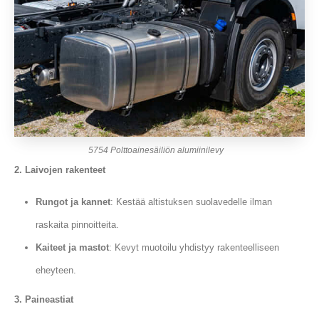
5754 Polttoainesäiliön alumiinilevy
2. Laivojen rakenteet
Rungot ja kannet
: Kestää altistuksen suolavedelle ilman
raskaita pinnoitteita.
Kaiteet ja mastot
: Kevyt muotoilu yhdistyy rakenteelliseen
eheyteen.
3. Paineastiat