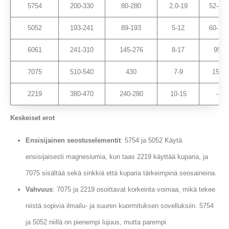
5754
200-330
80-280
2.0-19
52-88
5052
193-241
89-193
5-12
60-70
6061
241-310
145-276
8-17
95
7075
510-540
430
7-9
150
2219
380-470
240-280
10-15
-
Keskeiset erot
Ensisijainen seostuselementit
: 5754 ja 5052 Käytä
ensisijaisesti magnesiumia, kun taas 2219 käyttää kuparia, ja
7075 sisältää sekä sinkkiä että kuparia tärkeimpinä seosaineina.
Vahvuus
: 7075 ja 2219 osoittavat korkeinta voimaa, mikä tekee
niistä sopivia ilmailu- ja suuren kuormituksen sovelluksiin. 5754
ja 5052 niillä on pienempi lujuus, mutta parempi