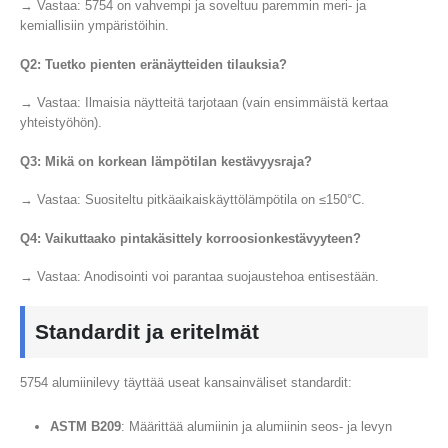
→ Vastaa: 5754 on vahvempi ja soveltuu paremmin meri- ja
kemiallisiin ympäristöihin.
Q2: Tuetko pienten eränäytteiden tilauksia?
→ Vastaa: Ilmaisia ​​näytteitä tarjotaan (vain ensimmäistä kertaa
yhteistyöhön).
Q3: Mikä on korkean lämpötilan kestävyysraja?
→ Vastaa: Suositeltu pitkäaikaiskäyttölämpötila on ≤150°C.
Q4: Vaikuttaako pintakäsittely korroosionkestävyyteen?
→ Vastaa: Anodisointi voi parantaa suojaustehoa entisestään.
Standardit ja eritelmät
5754 alumiinilevy täyttää useat kansainväliset standardit:
ASTM B209
: Määrittää alumiinin ja alumiinin seos- ja levyn