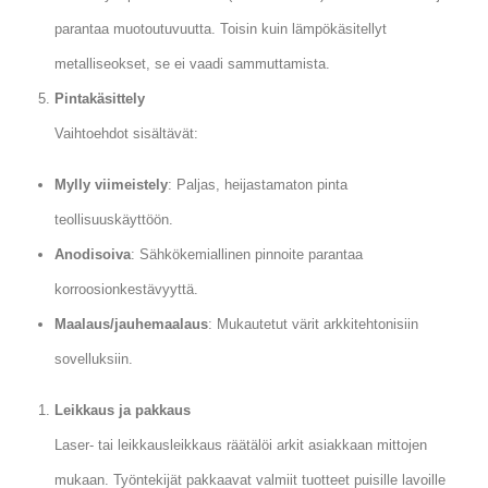
parantaa muotoutuvuutta. Toisin kuin lämpökäsitellyt
metalliseokset, se ei vaadi sammuttamista.
Pintakäsittely
Vaihtoehdot sisältävät:
Mylly viimeistely
: Paljas, heijastamaton pinta
teollisuuskäyttöön.
Anodisoiva
: Sähkökemiallinen pinnoite parantaa
korroosionkestävyyttä.
Maalaus/jauhemaalaus
: Mukautetut värit arkkitehtonisiin
sovelluksiin.
Leikkaus ja pakkaus
Laser- tai leikkausleikkaus räätälöi arkit asiakkaan mittojen
mukaan. Työntekijät pakkaavat valmiit tuotteet puisille lavoille