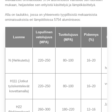
mukaan, heijastelee sen erityistä käsittelyä ja lämpökäsittelyä.
Alla on taulukko, jossa on yhteenveto tyypillisistä mekaanisista
ominaisuuksista eri lämpötiloissa 5754 alumiiniseos:
Lopullinen
Tuottolujuus
Pidennys
Luonne
vetolujuus
Mui
(MPA)
(%)
(MPA)
mu
N (Hehkutettu)
220–250
80–100
16–20
hehk
H111 (Jotkut
veny
työskentelevät
220–250
80–100
16–20
he
kovettamalla)
Jänni
H22
260–300
180–220
12–16
j
(Neljänneksen)