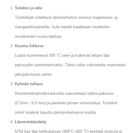
Sulatus ja valu
Työntekijät sulattavat alumiiniharkot uunissa magnesium- ja
mangaanilisäaineilla. Sula metalli kaadetaan muotteihin
muodostaen suuria laattoja.
Kuuma liikkuva
Laatat kuumenevat 500 °C:seen ja kulkevat telojen läpi
paksuuden pienentämiseksi. Tämä vaihe valmistelee materiaalin
jatkojalostusta varten.
Kylmän rullaus
Huoneenlämpövalssauksella saavutetaan tarkka paksuus
(0.2mm - 6,0 mm) ja parantaa pinnan viimeistelyä. Toistetut
siirrot lisäävät lujuutta jännityskarkaisun kautta.
Lämmönkäsittely
5754 käy läpi hehkutuksen (300°C–400 °C) lievittää stressiä ja