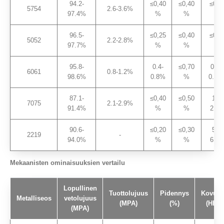
94.2-
≤0,40
≤0,40
≤0,1
5754
2.6-3.6%
97.4%
%
%
%
96.5-
≤0,25
≤0,40
≤0,1
5052
2.2-2.8%
97.7%
%
%
%
95.8-
0.4-
≤0,70
0.15
6061
0.8-1.2%
98.6%
0.8%
%
0.40
87.1-
≤0,40
≤0,50
1.2-
7075
2.1-2.9%
91.4%
%
%
2.0
90.6-
≤0,20
≤0,30
5.8-
2219
-
94.0%
%
%
6.8
Mekaanisten ominaisuuksien vertailu
Lopullinen
Tuottolujuus
Pidennys
Kovuu
Metalliseos
vetolujuus
(MPA)
(%)
(HB)
(MPA)