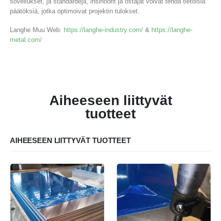
sovellukset, ja standardeja, insinöörit ja ostajat voivat tehdä tietoisia
päätöksiä, jotka optimoivat projektin tulokset.
Langhe Muu Web:
https://langhe-industry.com/
&
https://langhe-
metal.com/
Aiheeseen liittyvät
tuotteet
AIHEESEEN LIITTYVÄT TUOTTEET