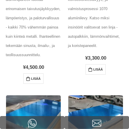
erinomaisen taivutusjäykkyyden,
valmistusprosessi 1070
lämpöeristys, ja paloturvallisuus
alumiinilevy. Katso miksi
- kaikki 70% vähemmän painoa
insinöörit valitsevat sen linja -
kuin kiinteä metalli. Ihanteellinen
autopalkkiin, lämmönvaihtimet,
tekemään sinusta, ilmailu-, ja
ja koristepaneelit.
teollisuussuunnittelu.
¥
3,300.00
¥
4,500.00
LISÄÄ
LISÄÄ