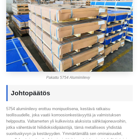
Pakattu 5754 Alumiinilevy
Johtopäätös
5754 alumiinilevy erottuu monipuolisena, kestävä ratkaisu
teollisuudelle, joka vaatii korroosionkestävyyttä ja valmistuksen
helppoutta. Valtamerten yli kulkevista aluksista sähköajoneuvoihin,
jotka vähentävät hiilidioksidipäästöjä, tämä metalliseos yhdistää
suorituskyvyn ja kestävyyden. Ymmärtämällä sen ominaisuudet,