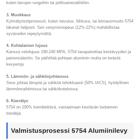
kuten laivojen rungoihin tai polttoainesäiliöihin.
3. Muokkaus
Kylmätyöstöprosessit, kuten taivutus, liikkuva, tai leimausmuoto 5754
lakanat helposti. Sen venymisnopeus (12%-22%) mahdollistaa
syvävedon repeytymättä.
4. Kohtalainen lujuus
Kanssa vetolujuus 190-240 MPA, 5754 tasapainottaa kestävyyden ja
painonsäästön. Se päihittää puhtaan alumiinin mutta on terästä
kevyempi.
5. Lämmön- ja sähkönjohtavuus
Seos johtaa lämpöä ja sähköä tehokkaasti (50% IACS), hyödyllinen
lämmönvaihtimissa tai sähkökoteloissa.
6. Kierrätys
5754 on 100% kierrätettävä, vastaamaan kestävän tuotannon
trendejä.
Valmistusprosessi 5754 Alumiinilevy