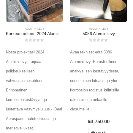
ALUMIINILEVY
ALUMIINILEVY
Korkean asteen 2024 Alumiinilevylevy - Ylivoimainen kevyt suorituskyky
5086 Alumiinilevy
0
ulos 5
0
ulos 5
Nosta projektiasi 2024
Avaa tekniset edut 5086
Alumiinilevy, Tarjoaa
Alumiinilevy. Perusteellinen
poikkeuksellisen
analyysi sen kestävyydestä,
vahvuuspainosuhteen,
erinomainen hitsaus, ja ylin
Erinomainen
korroosion todistus kriittisille
korroosionkestävyys, ja
rakenteille ja ankarille
luotettava väsymyslujuus - iDeal
olosuhteille.
Aerospace, autoteollisuus, ja
¥
3,750.00
merisovellukset.