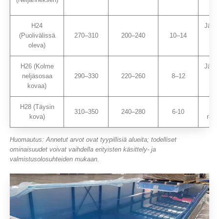
h
H24
Jänni
(Puolivälissä
270–310
200–240
10–14
j
oleva)
h
H26 (Kolme
Jänni
neljäsosaa
290–330
220–260
8–12
j
kovaa)
h
H28 (Täysin
310–350
240–280
6-10
kova)
rasi
Huomautus: Annetut arvot ovat tyypillisiä alueita; todelliset
ominaisuudet voivat vaihdella erityisten käsittely- ja
valmistusolosuhteiden mukaan.