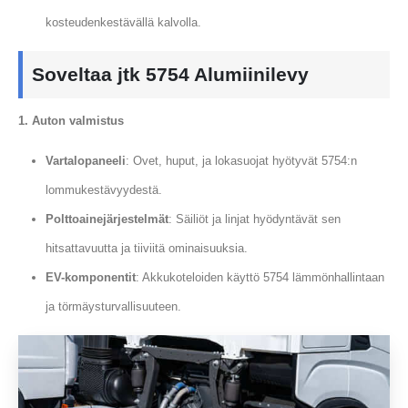
kosteudenkestävällä kalvolla.
Soveltaa jtk 5754 Alumiinilevy
1. Auton valmistus
Vartalopaneeli
: Ovet, huput, ja lokasuojat hyötyvät 5754:n
lommukestävyydestä.
Polttoainejärjestelmät
: Säiliöt ja linjat hyödyntävät sen
hitsattavuutta ja tiiviitä ominaisuuksia.
EV-komponentit
: Akkukoteloiden käyttö 5754 lämmönhallintaan
ja törmäysturvallisuuteen.