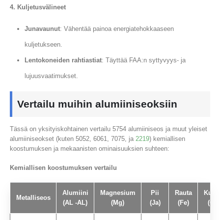
4. Kuljetusvälineet
Junavaunut
: Vähentää painoa energiatehokkaaseen
kuljetukseen.
Lentokoneiden rahtiastiat
: Täyttää FAA:n syttyvyys- ja
lujuusvaatimukset.
Vertailu muihin alumiiniseoksiin
Tässä on yksityiskohtainen vertailu 5754 alumiiniseos ja muut yleiset
alumiiniseokset (kuten 5052, 6061, 7075, ja
2219
) kemiallisen
koostumuksen ja mekaanisten ominaisuuksien suhteen:
Kemiallisen koostumuksen vertailu
Alumiini
Magnesium
Pii
Rauta
Kupa
Metalliseos
(AL -AL)
(Mg)
(Ja)
(Fe)
(Cu)