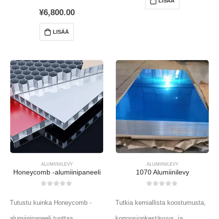
LISÄÄ
¥
6,800.00
LISÄÄ
ALUMIINILEVY
ALUMIINILEVY
Honeycomb -alumiinipaneeli
1070 Alumiinilevy
0
ulos 5
0
ulos 5
Tutustu kuinka Honeycomb -
Tutkia kemiallista koostumusta,
alumiinipaneeli tuottaa
korroosionkestävyys, ja