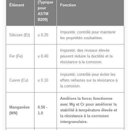
(Typique
Élément
Fonction
pour
ASTM
B209)
Impureté; contrôlé pour maintenir
Silicium (Et)
≤ 0.25
les propriétés souhaitées.
Impureté; des niveaux élevés
Fer (Fe)
≤ 0.40
peuvent réduire la ductilité et la
résistance à la corrosion.
Impureté; contrôlé pour éviter les
Cuivre (Cu)
≤ 0.10
effets néfastes sur la résistance à
la corrosion.
Améliore la force; fonctionne
avec Mg et Cr pour améliorer la
Manganèse
0.50 -
stabilité à température élevée et
(MN)
1.0
la résistance à la corrosion
intergranulaire.