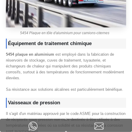
5454 Plaque en tôle d'aluminium pour camions-citernes
Équipement de traitement chimique
5454 plaque en aluminium
est employé dans la fabrication de
réservoirs de stockage, cuves de traitement, tuyauterie, et
échangeurs de chaleur qui manipulent des produits chimiques
corrosifs, surtout à des températures de fonctionnement modérément
élevées.
Sa résistance aux solutions alcalines est particulièrement bénéfique.
Vaisseaux de pression
Il s'agit d'un matériau approuvé par le code ASME pour la construction
de récipients sous pression non cuits destinés à être utilisés à des
températures modérées où sa solidité et sa résistance à la corrosion
sont avantageuses..