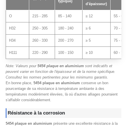
typique)
d'épaisseur)
O
215 - 285
85 - 140
≥ 12
55 - 65
H32
250 - 305
180 - 240
≥ 6
70 - 80
H34
260 - 330
200 - 270
≥ 5
75 - 85
H111
220 - 290
100 - 150
≥ 10
60 - 70
Note: Valeurs pour
5454 plaque en aluminium
sont indicatifs et
peuvent varier en fonction de l'épaisseur et de la norme spécifique.
Consultez les normes pertinentes pour les minimums garantis.
En bonne place,
5454 plaque en aluminium
conserve un bon
pourcentage de sa résistance à température ambiante à des
températures modérément élevées, là où d'autres alliages pourraient
s'affaiblir considérablement.
Résistance à la corrosion
5454 plaque en aluminium
présente une excellente résistance à la