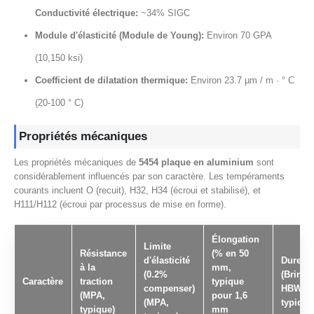
Conductivité électrique:
~34% SIGC
Module d'élasticité (Module de Young):
Environ 70 GPA
(10,150 ksi)
Coefficient de dilatation thermique:
Environ 23.7 µm / m · ° C
(20-100 ° C)
Propriétés mécaniques
Les propriétés mécaniques de
5454 plaque en aluminium
sont
considérablement influencés par son caractère. Les tempéraments
courants incluent O (recuit), H32, H34 (écroui et stabilisé), et
H111/H112 (écroui par processus de mise en forme).
Élongation
Limite
Résistance
(% en 50
d'élasticité
Dureté
à la
mm,
(0.2%
(Brinell
Caractère
traction
typique
compenser)
HBW,
(MPA,
pour 1,6
(MPA,
typique
typique)
mm