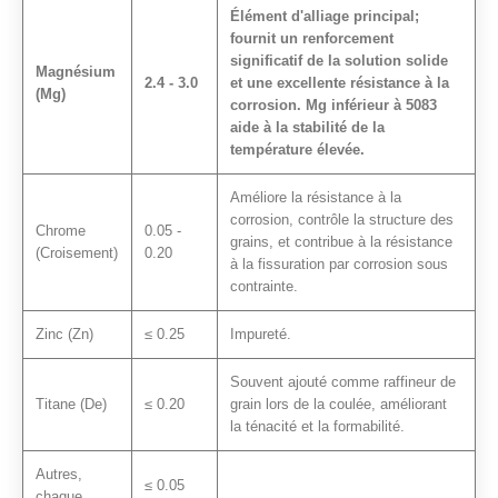
Élément d'alliage principal;
fournit un renforcement
significatif de la solution solide
Magnésium
2.4 - 3.0
et une excellente résistance à la
(Mg)
corrosion. Mg inférieur à 5083
aide à la stabilité de la
température élevée.
Améliore la résistance à la
corrosion, contrôle la structure des
Chrome
0.05 -
grains, et contribue à la résistance
(Croisement)
0.20
à la fissuration par corrosion sous
contrainte.
Zinc (Zn)
≤ 0.25
Impureté.
Souvent ajouté comme raffineur de
Titane (De)
≤ 0.20
grain lors de la coulée, améliorant
la ténacité et la formabilité.
Autres,
≤ 0.05
chaque