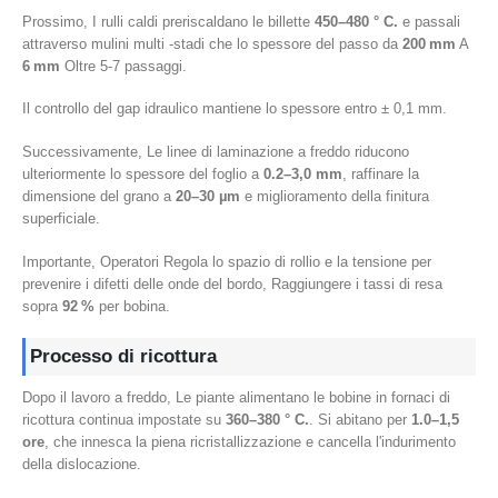
Prossimo, I rulli caldi preriscaldano le billette
450–480 ° C.
e passali
attraverso mulini multi -stadi che lo spessore del passo da
200 mm
A
6 mm
Oltre 5-7 passaggi.
Il controllo del gap idraulico mantiene lo spessore entro ± 0,1 mm.
Successivamente, Le linee di laminazione a freddo riducono
ulteriormente lo spessore del foglio a
0.2–3,0 mm
, raffinare la
dimensione del grano a
20–30 µm
e miglioramento della finitura
superficiale.
Importante, Operatori Regola lo spazio di rollio e la tensione per
prevenire i difetti delle onde del bordo, Raggiungere i tassi di resa
sopra
92 %
per bobina.
Processo di ricottura
Dopo il lavoro a freddo, Le piante alimentano le bobine in fornaci di
ricottura continua impostate su
360–380 ° C.
. Si abitano per
1.0–1,5
ore
, che innesca la piena ricristallizzazione e cancella l'indurimento
della dislocazione.