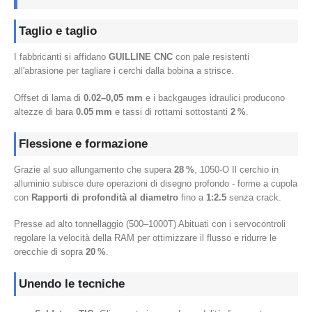
Taglio e taglio
I fabbricanti si affidano
GUILLINE CNC
con pale resistenti
all'abrasione per tagliare i cerchi dalla bobina a strisce.
Offset di lama di
0.02–0,05 mm
e i backgauges idraulici producono
altezze di bara
0.05 mm
e tassi di rottami sottostanti
2 %
.
Flessione e formazione
Grazie al suo allungamento che supera
28 %
, 1050-O Il cerchio in
alluminio subisce dure operazioni di disegno profondo - forme a cupola
con
Rapporti di profondità al diametro
fino a
1:2.5
senza crack.
Presse ad alto tonnellaggio (500–1000T) Abituati con i servocontroli
regolare la velocità della RAM per ottimizzare il flusso e ridurre le
orecchie di sopra
20 %
.
Unendo le tecniche