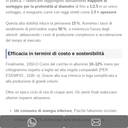
In pratica, I fabbricanti raggiungono abitualmente
Rapporti di
sorteggio per la profondità al diametro
di fino a
1:2.5
in un unico
sorteggio, e eseguono curve con raggi stretti come
1.5 × spessore
.
Questa alta duttilità riduce la primavera
15 %
, Aumenta i tassi di
rendimento di prim'ordine sopra
90 %
, e minimizza l'usura degli
utensili: abbassando i costi di produzione complessivi e accelerazione
del tempo al mercato.
Efficacia in termini di costo e sostenibilità
Finalmente, 1050-O Costo del cerchio in alluminio
10–12%
meno per
chilogrammo rispetto a leghe ad alta virgola comparabili (PER
ESEMPIO., 1100- o), Grazie alla sua chimica in lega semplificata e
alla produzione di grandi volumi.
Oltre un tipico ciclo di vita di cinque anni, Gli utenti finali realizzano
ulteriori risparmi attraverso:
Un consumo di energia inferiore
, Poiché l'alluminio riciclato
richiede solo
5 %
dell'energia della produzione primaria.