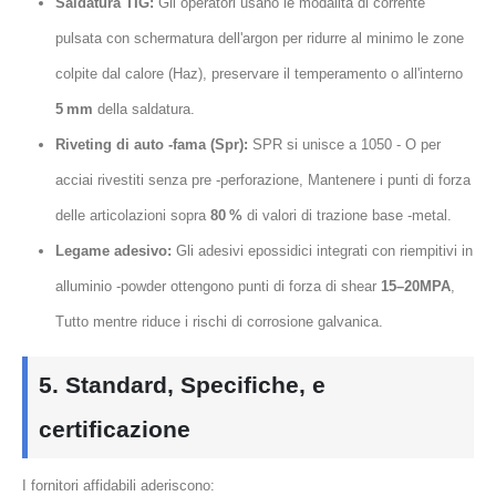
Saldatura TIG:
Gli operatori usano le modalità di corrente
pulsata con schermatura dell'argon per ridurre al minimo le zone
colpite dal calore (Haz), preservare il temperamento o all'interno
5 mm
della saldatura.
Riveting di auto -fama (Spr):
SPR si unisce a 1050 - O per
acciai rivestiti senza pre -perforazione, Mantenere i punti di forza
delle articolazioni sopra
80 %
di valori di trazione base -metal.
Legame adesivo:
Gli adesivi epossidici integrati con riempitivi in
​​alluminio -powder ottengono punti di forza di shear
15–20MPA
,
Tutto mentre riduce i rischi di corrosione galvanica.
5. Standard, Specifiche, e
certificazione
I fornitori affidabili aderiscono: