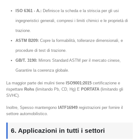
ISO 6361 - A.:
Definisce la scheda e la striscia per gli usi
ingegneristici generali, compresi i limiti chimici e le proprietà di
trazione.
ASTM B209:
Copre la formabilità, tolleranze dimensionali, e
procedure di test di trazione.
GB/T. 3190:
Mirrors Standard ASTM per il mercato cinese,
Garantire la coerenza globale.
La maggior parte dei mulini tiene
ISO9001:2015
certificazione e
rispettare
Rohs
(limitando Pb, CD, Hg) E
PORTATA
(limitando gli
SVHC).
Inoltre, Spesso mantengono
IATF16949
registrazioni per fornire il
settore automobilistico.
6. Applicazioni in tutti i settori