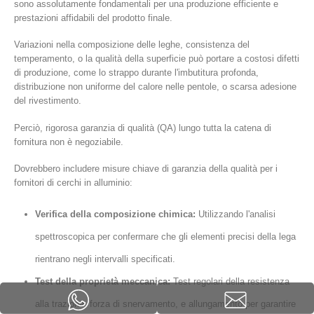
sono assolutamente fondamentali per una produzione efficiente e
prestazioni affidabili del prodotto finale.
Variazioni nella composizione delle leghe, consistenza del
temperamento, o la qualità della superficie può portare a costosi difetti
di produzione, come lo strappo durante l'imbutitura profonda,
distribuzione non uniforme del calore nelle pentole, o scarsa adesione
del rivestimento.
Perciò, rigorosa garanzia di qualità (QA) lungo tutta la catena di
fornitura non è negoziabile.
Dovrebbero includere misure chiave di garanzia della qualità per i
fornitori di cerchi in alluminio:
Verifica della composizione chimica:
Utilizzando l'analisi
spettroscopica per confermare che gli elementi precisi della lega
rientrano negli intervalli specificati.
Test della proprietà meccanica:
Test regolari della resistenza
alla trazione, forza di snervamento, e allungamento per garantire