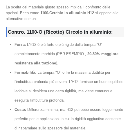
La scelta del materiale giusto spesso implica il confronto delle
opzioni. Ecco come
1100-Cerchio in alluminio H12
si oppone alle
alternative comuni:
Contro. 1100-O (Ricotto) Circolo in alluminio:
Forza:
L'H12 è più forte e più rigido della tempra "O"
completamente morbida (PER ESEMPIO.,
20-30% maggiore
resistenza alla trazione
).
Formabilità:
La tempra "O" offre la massima duttilità per
l'imbutitura profonda più severa. L'H12 fornisce un buon equilibrio
laddove si desidera una certa rigidità, ma viene comunque
eseguita l'imbutitura profonda.
Costo:
Differenza minima, ma H12 potrebbe essere leggermente
preferito per le applicazioni in cui la rigidità aggiuntiva consente
di risparmiare sullo spessore del materiale.