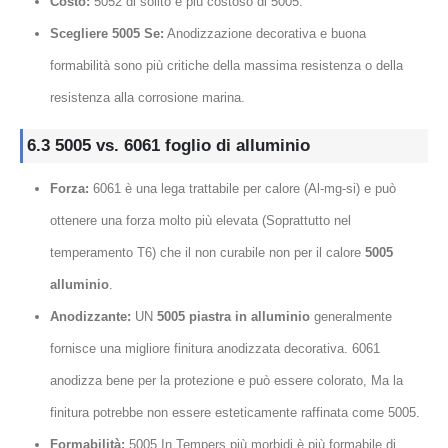
Costo:
5052 di solito è più costoso di 5005.
Scegliere 5005 Se:
Anodizzazione decorativa e buona
formabilità sono più critiche della massima resistenza o della
resistenza alla corrosione marina.
6.3 5005 vs. 6061 foglio di alluminio
Forza:
6061 è una lega trattabile per calore (Al-mg-si) e può
ottenere una forza molto più elevata (Soprattutto nel
temperamento T6) che il non curabile non per il calore
5005
alluminio
.
Anodizzante:
UN
5005 piastra in alluminio
generalmente
fornisce una migliore finitura anodizzata decorativa. 6061
anodizza bene per la protezione e può essere colorato, Ma la
finitura potrebbe non essere esteticamente raffinata come 5005.
Formabilità:
5005 In Tempers più morbidi è più formabile di