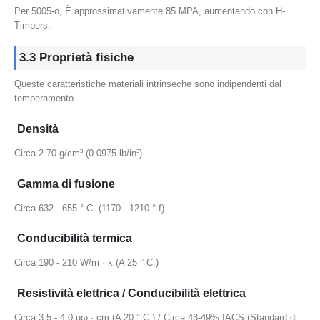
Per 5005-o, È approssimativamente 85 MPA, aumentando con H-
Timpers.
3.3 Proprietà fisiche
Queste caratteristiche materiali intrinseche sono indipendenti dal
temperamento.
Densità
Circa 2.70 g/cm³ (0.0975 lb/in³)
Gamma di fusione
Circa 632 - 655 ° C. (1170 - 1210 ° f)
Conducibilità termica
Circa 190 - 210 W/m · k (A 25 ° C.)
Resistività elettrica / Conducibilità elettrica
Circa 3.5 - 4.0 µω · cm (A 20 ° C.) / Circa 43-49% IACS (Standard di