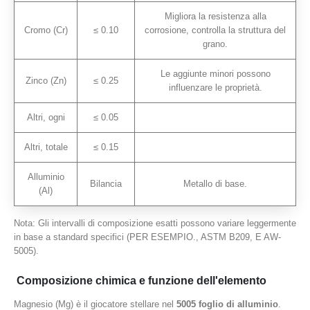
Migliora la resistenza alla
Cromo (Cr)
≤ 0.10
corrosione, controlla la struttura del
grano.
Le aggiunte minori possono
Zinco (Zn)
≤ 0.25
influenzare le proprietà.
Altri, ogni
≤ 0.05
Altri, totale
≤ 0.15
Alluminio
Bilancia
Metallo di base.
(Al)
Nota: Gli intervalli di composizione esatti possono variare leggermente
in base a standard specifici (PER ESEMPIO., ASTM B209, E AW-
5005).
Composizione chimica e funzione dell'elemento
Magnesio (Mg) è il giocatore stellare nel
5005 foglio di alluminio
.