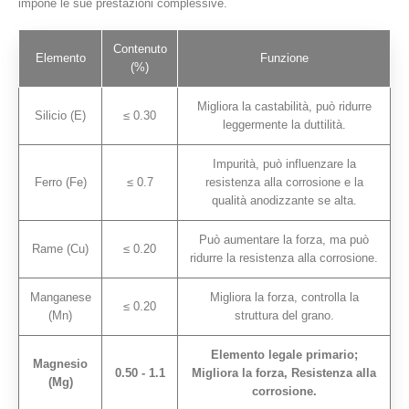
impone le sue prestazioni complessive.
Contenuto
Elemento
Funzione
(%)
Migliora la castabilità, può ridurre
Silicio (E)
≤ 0.30
leggermente la duttilità.
Impurità, può influenzare la
Ferro (Fe)
≤ 0.7
resistenza alla corrosione e la
qualità anodizzante se alta.
Può aumentare la forza, ma può
Rame (Cu)
≤ 0.20
ridurre la resistenza alla corrosione.
Manganese
Migliora la forza, controlla la
≤ 0.20
(Mn)
struttura del grano.
Elemento legale primario;
Magnesio
0.50 - 1.1
Migliora la forza, Resistenza alla
(Mg)
corrosione.