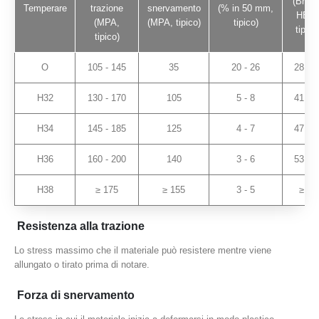
(Brinel
Temperare
trazione
snervamento
(% in 50 mm,
HBW
(MPA,
(MPA, tipico)
tipico)
tipico
tipico)
O
105 - 145
35
20 - 26
28 - 3
H32
130 - 170
105
5 - 8
41 - 4
H34
145 - 185
125
4 - 7
47 - 5
H36
160 - 200
140
3 - 6
53 - 5
H38
≥ 175
≥ 155
3 - 5
≥ 59
Resistenza alla trazione
Lo stress massimo che il materiale può resistere mentre viene
allungato o tirato prima di notare.
Forza di snervamento