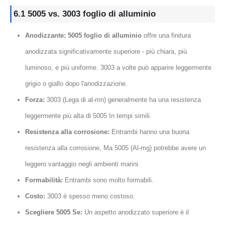
6.1 5005 vs. 3003 foglio di alluminio
Anodizzante:
5005 foglio di alluminio
offre una finitura
anodizzata significativamente superiore - più chiara, più
luminoso, e più uniforme. 3003 a volte può apparire leggermente
grigio o giallo dopo l'anodizzazione.
Forza:
3003 (Lega di al-mn) generalmente ha una resistenza
leggermente più alta di 5005 In tempi simili.
Resistenza alla corrosione:
Entrambi hanno una buona
resistenza alla corrosione, Ma 5005 (Al-mg) potrebbe avere un
leggero vantaggio negli ambienti marini.
Formabilità:
Entrambi sono molto formabili.
Costo:
3003 è spesso meno costoso.
Scegliere 5005 Se:
Un aspetto anodizzato superiore è il