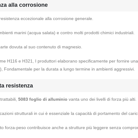
za alla corrosione
esistenza eccezionale alla corrosione generale.
mbienti marini (acqua salata) e contro molti prodotti chimici industriali.
parte dovuta al suo contenuto di magnesio.
come H116 e H321, I produttori elaborano specificamente per fornire una 
), Fondamentale per la durata a lungo termine in ambienti aggressivi.
ta resistenza
trattabili,
5083 foglio di alluminio
vanta uno dei livelli di forza più alti.
cazioni strutturali in cui è essenziale la capacità di portamento del caric
o forza-peso contribuisce anche a strutture più leggere senza compromett