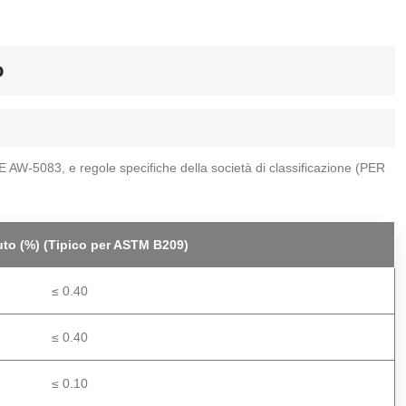
o
 AW-5083, e regole specifiche della società di classificazione (PER
to (%) (Tipico per ASTM B209)
≤ 0.40
≤ 0.40
≤ 0.10