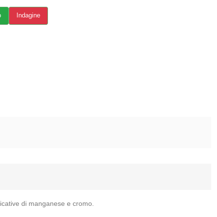
p
Indagine
ificative di manganese e cromo.