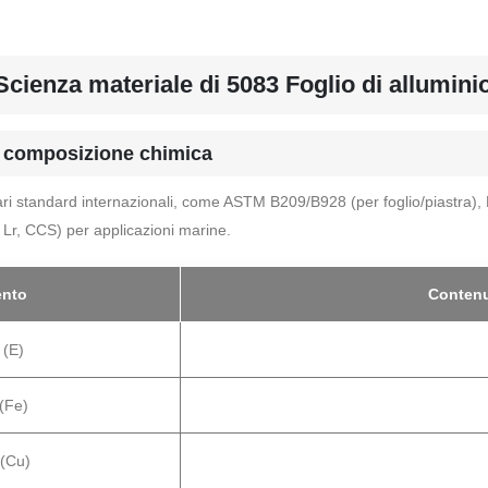
Scienza materiale di 5083 Foglio di allumini
 composizione chimica
i standard internazionali, come ASTM B209/B928 (per foglio/piastra), E
Lr, CCS) per applicazioni marine.
ento
Contenu
o (E)
(Fe)
(Cu)