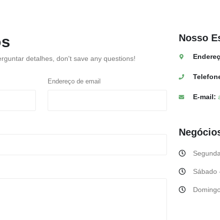
Nosso
E
os
Endereç
erguntar detalhes,
don't save any questions
!
Telefon
Endereço de email
E-mail:
Negócio
Segunda-
Sábado 
Domingo