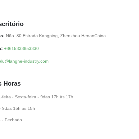
scritório
o:
Não. 80 Estrada Kangping, Zhenzhou HenanChina
e:
+8615333853330
alu@langhe-industry.com
s
Horas
feira - Sexta-feira - 9das 17h às 17h
- 9das 15h às 15h
 - Fechado