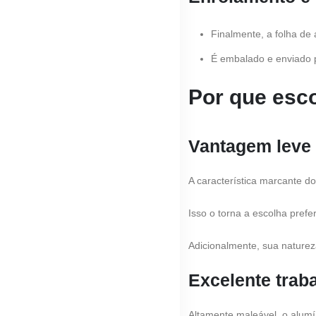
Finalmente, a folha de
É embalado e enviado pa
Por que esco
Vantagem leve
A característica marcante 
Isso o torna a escolha prefe
Adicionalmente, sua naturez
Excelente trab
Altamente maleável, o alumí