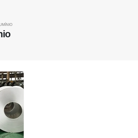
UMÍNIO
nio