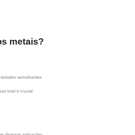
os metais?
riedades semelhantes.
o total é crucial.
r diversas aplicações.