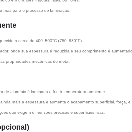
ndido em grandes lingotes, lajes, ou flores.
primas para o processo de laminação.
uente
aquecida a cerca de 400–500°C (750–930°F).
nador, onde sua espessura é reduzida e seu comprimento é aumentado
 as propriedades mecânicas do metal.
ira de alumínio é laminada a frio à temperatura ambiente.
ainda mais a espessura e aumenta o acabamento superficial, força, e fl
ções que exigem dimensões precisas e superfícies lisas.
pcional)