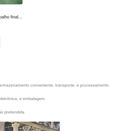
3003 Bobina de alumínio: O cavalo de trabalho final para o formulário & Função
a armazenamento conveniente, transporte, e processamento.
eletrônica, e embalagem.
ão pretendida.