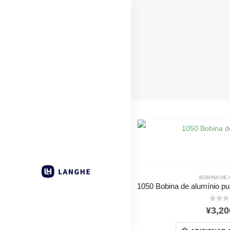
BOBINA DE 
0
for
¥
3,20