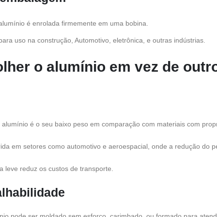
 alumínio é enrolada firmemente em uma bobina.
ra uso na construção, Automotivo, eletrônica, e outras indústrias.
lher o alumínio em vez de outr
do alumínio é o seu baixo peso em comparação com materiais com prop
rida em setores como automotivo e aeroespacial, onde a redução do pes
a leve reduz os custos de transporte.
alhabilidade
nio pode ser moldado sem esforço, carimbado, ou formado para atende