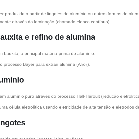
r produzida a partir de lingotes de alumínio ou outras formas de alum
amente através da laminação (chamado elenco contínuo).
auxita e refino de alumina
bauxita, a principal matéria-prima do alumínio.
lo processo Bayer para extrair alumina (Al₂o₃).
umínio
em alumínio puro através do processo Hall-Héroult (redução eletrolític
a célula eletrolítica usando eletricidade de alta tensão e eletrodos d
ingotes