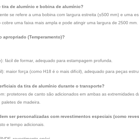
e tira de alumínio e bobina de alumínio?
mente se refere a uma bobina com largura estreita (≤500 mm) e uma 
o cobre uma faixa mais ampla e pode atingir uma largura de 2500 mm.
o apropriado (Temperamento)?
): fácil de formar, adequado para estampagem profunda.
il): maior força (como H18 é o mais difícil), adequado para peças estru
ficiais da tira de alumínio durante o transporte?
m: protetores de canto são adicionados em ambas as extremidades da
e paletes de madeira.
odem ser personalizadas com revestimentos especiais (como reves
sto e tempo adicionais.
PVDF, revestimento epóxi.