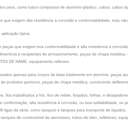
itos usos, como tubos compostos de alumínio-plástico, cabos, cabos óp
s que exigem alta resistência à corrosão e conformabilidade, mas não d
plicação típica.
 peças que exigem boa conformabilidade e alta resistência à corrosão
limentícia e recipientes de armazenamento, peças de chapa metálica,
LATES DE NAME, equipamento reflexivo.
sados ​​apenas para corpos de latas totalmente em alumínio, peças qu
 produtos químicos, peças de chapa metálica, construindo defletores
o, fios trabalhados a frio, fios de rebite, forjados, folhas, e dissipad
 conformação, alta resistência à corrosão, ou boa soldabilidade, ou
00 ligas da série, como tanques e tanques para transporte de líquidos
tanques de combustível de aeronaves, tubos de óleo, refletores, equipa