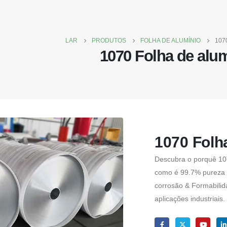
LAR
PRODUTOS
FOLHA DE ALUMÍNIO
107
1070 Folha de alu
1070 Folh
Descubra o porquê 10
como é 99.7% pureza i
corrosão & Formabilida
aplicações industriais.