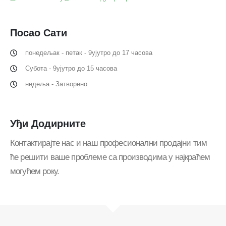
Посао
Сати
понедељак - петак - 9ујутро до 17 часова
Субота - 9ујутро до 15 часова
недеља - Затворено
Уђи
Додирните
Контактирајте нас и наш професионални продајни тим
ће решити ваше проблеме са производима у најкраћем
могућем року.