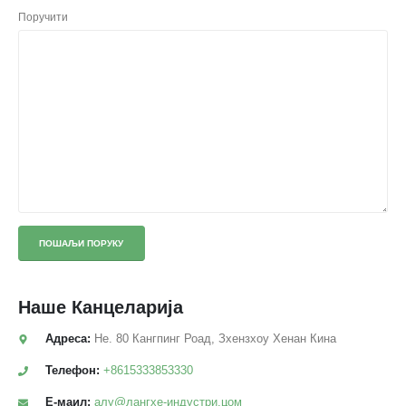
Поручити
Наше
Канцеларија
Адреса:
Не. 80 Кангпинг Роад, Зхензхоу Хенан Кина
Телефон:
+8615333853330
Е-маил:
алу@лангхе-индустри.цом