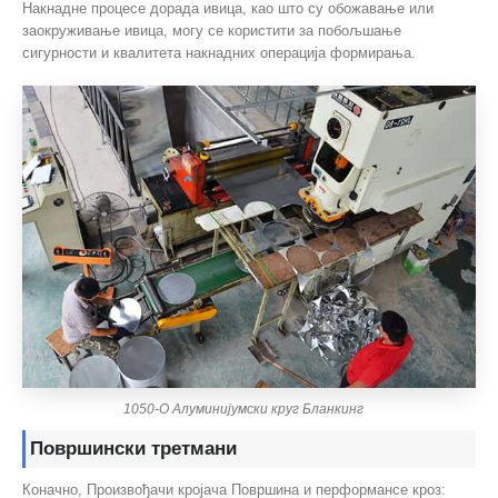
Накнадне процесе дорада ивица, као што су обожавање или
заокруживање ивица, могу се користити за побољшање
сигурности и квалитета накнадних операција формирања.
1050-О Алуминијумски круг Бланкинг
Површински третмани
Коначно, Произвођачи кројача Површина и перформансе кроз: