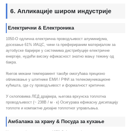
6. Апликације широм индустрије
Електрични & Електроника
1050-О одлична електрична проводљивост алуминијума,
досезање 61% ИАЦС, чини га преферираним материјалом за
аутобуске баријере у системима дистрибуције електричне
енергије, нудећи високу ефикасност знатно мању тежину од
бакра.
Његов мекани темперамент такође омогућава прецизно
обликовање у штитнике ЕМИ / РФИ за телекомуникационе
кућишта, где су проводљивост и формалност критични.
У склоповима ЛЕД драјвера, његова врхунска топлотна
проводљивост (~ 238В / м · к) Осигурава ефикасну дисипацију
топлоте и компактне дизајне топлотног управљања.
Амбалажа за храну & Посуда за кухање