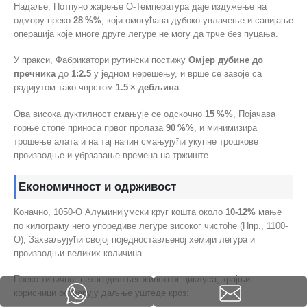
Надаље, Потпуно жарење О-Температура даје издужење на
одмору преко
28 %%
, који омогућава дубоко увлачење и савијање
операција које многе друге легуре не могу да трче без пуцања.
У пракси, Фабрикатори рутински постижу
Омјер дубине до
пречника
до
1:2.5
у једном нерешењу, и врше се завоје са
радијутом тако чврстом
1.5 × дебљина
.
Ова висока дуктилност смањује се одскочно
15 %%
, Појачава
горње стопе приноса првог пролаза
90 %%
, и минимизира
трошење алата и на тај начин смањујући укупне трошкове
производње и убрзавање времена на тржиште.
Економичност и одрживост
Коначно, 1050-О Алуминијумски круг кошта около
10-12%
мање
по килограму него упоредиве легуре високог чистоће (Нпр., 1100-
О), Захваљујући својој поједностављеној хемији легура и
производњи великих количина.
Преко типичног петогодишњег животног циклуса, крајњи
корисници остварују даљње уштеде кроз: