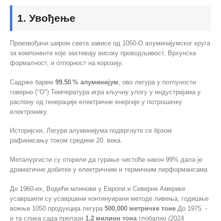
1. Увођење
Произвођачи широм света зависе од 1050-О алуминијумског круга
за компоненте које захтевају високу проводљивост, Врхунска
формалност, и отпорност на корозију.
Садрже барем
99.50 % алуминијум
, ово легура у потпуности
говерно ("О") Температура игра кључну улогу у индустријама у
распону од генерације електричне енергије у потрошачку
електронику.
Историјски, Легури алуминијума подвргнуте се брзом
рафинисању током средине 20. века.
Металургисти су открили да гурање чистоће након 99% дала је
драматичне добитке у електричним и термичким перформансама.
До 1960-их, Водећи млинови у Европи и Северне Америке
усавршили су усавршени континуирани методе ливења, годишње
вожње 1050 продукција легура
500,000 метричке тоне
До 1975. -
и та слика сада прелази
1.2 милион тона
глобално (2024