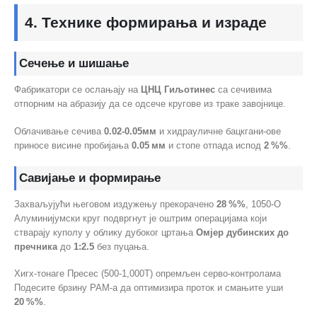
4. Технике формирања и израде
Сечење и шишање
Фабрикатори се ослањају на
ЦНЦ Гиљотинес
са сечивима
отпорним на абразију да се одсече кругове из траке завојнице.
Облачивање сечива
0.02-0.05мм
и хидрауличне бацкгани-ове
приносе висине пробијања
0.05 мм
и стопе отпада испод
2 %%
.
Савијање и формирање
Захваљујући његовом издужењу прекорачено
28 %%
, 1050-О
Алуминијумски круг подвргнут је оштрим операцијама који
стварају куполу у облику дубоког цртања
Омјер дубинских до
пречника
до
1:2.5
без пуцања.
Хигх-тонаге Пресес (500-1,000Т) опремљен серво-контролама
Подесите брзину РАМ-а да оптимизира проток и смањите уши
20 %%
.