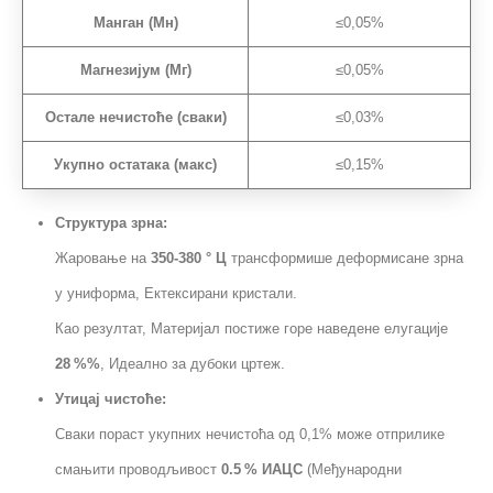
Манган (Мн)
≤0,05%
Магнезијум (Мг)
≤0,05%
Остале нечистоће (сваки)
≤0,03%
Укупно остатака (макс)
≤0,15%
Структура зрна:
Жаровање на
350-380 ° Ц
трансформише деформисане зрна
у униформа, Ектексирани кристали.
Као резултат, Материјал постиже горе наведене елугације
28 %%
, Идеално за дубоки цртеж.
Утицај чистоће:
Сваки пораст укупних нечистоћа од 0,1% може отприлике
смањити проводљивост
0.5 % ИАЦС
(Међународни