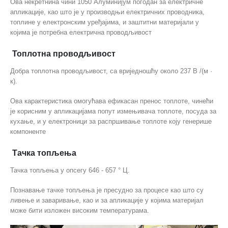
Ова некретнина чини 1050 Алуминијум погодан за електричне
апликације, као што је у производњи електричних проводника,
топлине у електронским уређајима, и заштитни материјали у
којима је потребна електрична проводљивост
Топлотна проводљивост
Добра топлотна проводљивост, са вриједношћу около 237 В /(м ·
к).
Ова карактеристика омогућава ефикасан пренос топлоте, чинећи
је корисним у апликацијама попут измењивача топлоте, посуда за
кухање, и у електроници за распршивање топлоте коју генерише
компоненте
Тачка топљења
Тачка топљења у опсегу 646 - 657 ° Ц.
Познавање тачке топљења је пресудно за процесе као што су
ливење и заваривање, као и за апликације у којима материјал
може бити изложен високим температурама.