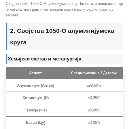
Сходно томе, 1050-О Алуминијумски круг ће остати неопходно где
је лагана, поуздан, и материјали који се могу рециклирати су
већини.
2. Својства 1050-О алуминијумска
круга
Хемијски састав и металургија
Аспект
Спецификација / Детаљи
Алуминијум (Алтер)
≥99,50%
Силицијум (И)
≤0,25%
Гвожђе (Фе)
≤0,40%
Бакар (Цу)
≤0,05%