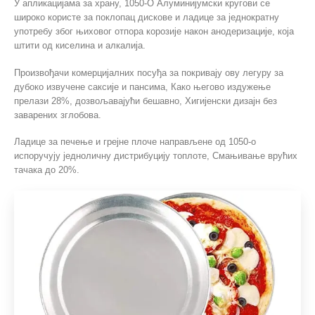
У апликацијама за храну, 1050-О Алуминијумски кругови се
широко користе за поклопац дискове и ладице за једнократну
употребу због њиховог отпора корозије након анодеризације, која
штити од киселина и алкалија.
Произвођачи комерцијалних посуђа за покривају ову легуру за
дубоко извучене саксије и пансима, Како његово издужење
прелази 28%, дозвољавајући бешавно, Хигијенски дизајн без
заварених зглобова.
Ладице за печење и грејне плоче направљене од 1050-о
испоручују једноличну дистрибуцију топлоте, Смањивање врућих
тачака до 20%.