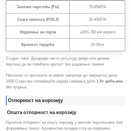
Затезна чврстоћа (Рм)
70-85МПА
Снага приноса (РП0.2)
30-40МПА
Издужење на паузи
≥28% (50 мм мерач)
Бринелл тврдоћа
20-30хб
Сходно томе, Дизајнери често укључују ребро или дезене
перлица да би повећали крутост без додавања тежине.
Прелазно се прелазите из равне завојнице до завршетка дела,
1050-О кругове толеришући радија савијања доле
1.5× дебљина
без пуцања.
Отпорност на корозију
Општа отпорност на корозију
Одлична отпорност на општу корозију у многим окружењима због
формирања танког, Адхерентни оксидни слој на површини.