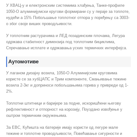
У ХВАЦ-у и електронским системима хлађења, Танке-профиле
1050-О алуминијумски кругови формирани су у пераје за топлоте,
нудећи а 15% Побољшање топлотног отпора у поређењу са 3003-
о због своје виших проводљивости.
У топлотним растурачима и ЛЕД позадинским плочама, Легура
одржава стабилност димензија под топлотним бициклима,
Спречавање исплате и одржавања уских термичких интерфејса.
Аутомотиве
У лаганом дизајну возила, 1050-О Алуминијским круговима
користе се за хубЦАПС и Трим компоненте, Смањивање тежине
возила 2-3кг и доприноси побољшањима горива у привреди од 1-
2%.
Топлотни штитници и баријере за подне, искоришћени његову
рефлективност и отпорност на корозију, Поуздано извођење у
оштром термичким окружењима.
За ЕВС, Кућишта на батерије имају користи од легуре мале
тежине и топлотне проводљивости, Повећавање сигурности и