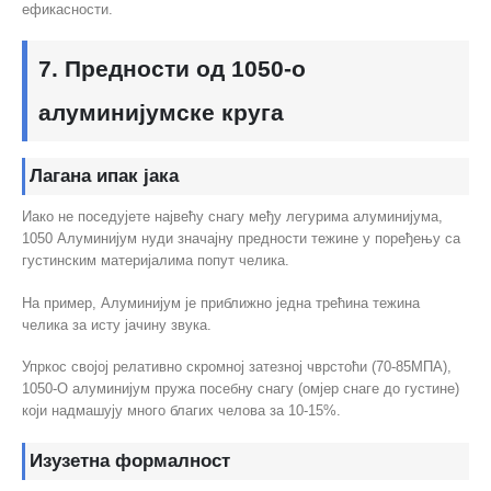
ефикасности.
7. Предности од 1050-о
алуминијумске круга
Лагана ипак јака
Иако не поседујете највећу снагу међу легурима алуминијума,
1050 Алуминијум нуди значајну предности тежине у поређењу са
густинским материјалима попут челика.
На пример, Алуминијум је приближно једна трећина тежина
челика за исту јачину звука.
Упркос својој релативно скромној затезној чврстоћи (70-85МПА),
1050-О алуминијум пружа посебну снагу (омјер снаге до густине)
који надмашују много благих челова за 10-15%.
Изузетна формалност