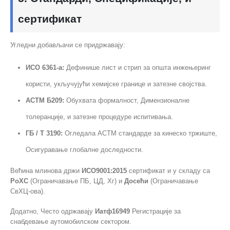
сертификат
Угледни добављачи се придржавају:
ИСО 6361-а:
Дефинише лист и стрип за општа инжењеринг
користи, укључујући хемијске границе и затезне својства.
АСТМ Б209:
Обухвата формалност, Димензионалне
толеранције, и затезне процедуре испитивања.
ГБ / Т 3190:
Огледала АСТМ стандарде за кинеско тржиште,
Осигуравање глобалне доследности.
Већина млинова држи
ИСО9001:2015
сертификат и у складу са
РоХС
(Ограничавање ПБ, ЦД, Хг) и
Досећи
(Ограничавање
СвХЦ-ова).
Додатно, Често одржавају
Иатф16949
Регистрације за
снабдевање аутомобилском сектором.