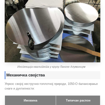
Инспекција квалитета у кругу Лангхе Алуминиум
Механичка својства
Упркос својој нестручно-топлотној природи, 1050-О балансирање
снаге и дуктилности:
Имовина
Типичан распон