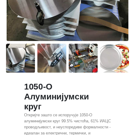
1050-О
Алуминијумски
круг
Откријте зашто се испоручује 1050-О
алуминијумски круг 99.5% чистоћа, 61% ИАЦС
проводљивост, и неуспоредиве формалности -
идеалан за електрични, термички, и