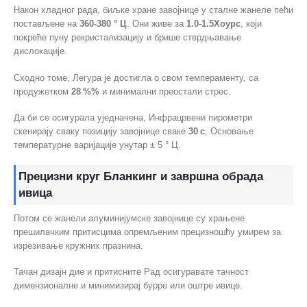
Након хладног рада, биљке хране завојнице у сталне жанеле пећи
постављене на
360-380 ° Ц
. Они живе за
1.0-1.5Хоурс
, који
покреће пуну рекристализацију и брише стврдњавање
дислокације.
Сходно томе, Легура је достигла о свом темпераменту, са
продужетком
28 %%
и минимални преостали стрес.
Да би се осигурала уједначена, Инфрацрвени пирометри
скенирају сваку позицију завојнице сваке
30 с
, Основање
температурне варијације унутар ± 5 ° Ц.
Прецизни круг Бланкинг и завршна обрада
ивица
Потом се жанели алуминијумске завојнице су храњене
прешилачким притисцима опремљеним прецизношћу умирем за
изрезивање кружних празнина.
Тачан дизајн дие и притисните Рад осигуравате тачност
димензионалне и минимизирај бурре или оштре ивице.