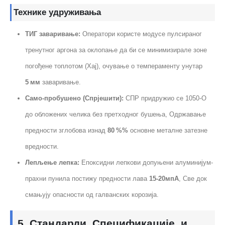
Технике удруживања
ТИГ заваривање:
Оператори користе модусе пулсираног
тренутног аргона за оклопање да би се минимизирале зоне
погођене топлотом (Хај), очување о темпераменту унутар
5 мм
заваривање.
Само-пробушено (Спрјешити):
СПР придружио се 1050-О
до обложених челика без претходног бушења, Одржавање
предности зглобова изнад
80 %%
основне металне затезне
вредности.
Лепљење лепка:
Епоксидни лепкови допуњени алуминијум-
прахни пунила постижу предности лава
15-20мпА
, Све док
смањују опасности од галванских корозија.
5. Стандарди, Спецификације, и