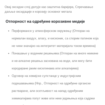
Овај оксидни слој делује као заштитна баријера, Спречавање
даљње оксидације и корозију основног метала
Отпорност на одређене корозивне медије
Перформансе у атмосферском окружењу (Отпоран на
нормалан ваздух, влагу, и кисеоник, са спорим патином која
не чини значајно на интегритет материјала током времена)
Понашање у воденим решењима (Отпоран на многе неикине
и не-алкалне решења заснована на води, али могу бити
кородиране јаким киселинама или алкалијима)
Одговор на хемијске супстанце у индустријским
подешавањима (Нпр., Отпорност на одређене органске
раствараче, али осетљивост на напад одређеним
хемикалијама попут живе или неке једињења која садржи