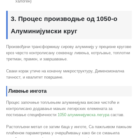
халоген)
3. Процес производње од 1050-о
Алуминијумски круг
Произвођачи трансформишу сирову алуминију у прецизне кругове
кроз чврсто контролисану секвенцу ливења, котрљање, топлотни
третман, прамен, и завршавање.
Сваки корак утиче на коначну микроструктуру, Димензионална
тачност, и квалитет површине.
Ливење ингота
Процес започиње топљењем алуминијума високе чистоће и
контролисано додавање мањих легирских елемената за
постизање специфичности
1050 алуминијумска легура
састав.
Растопљени метал се затим баца у инготе, Са пажљивом пажњом
плаћеном параметрима у очвршћивању како би се смањила