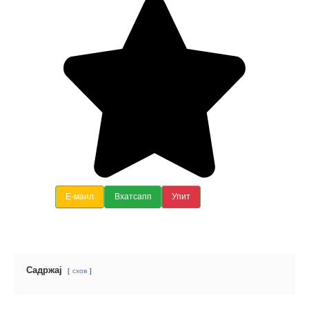
Е-маил
Вхатсапп
Упит
Садржај
схов