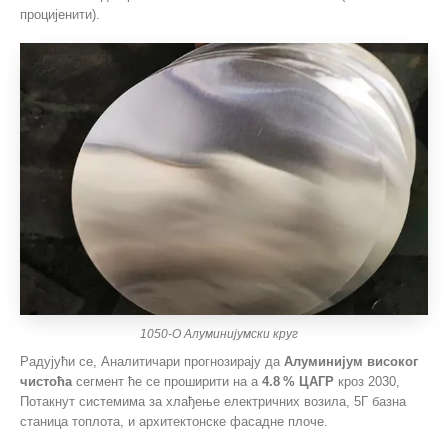
процијенити).
1050-О Алуминијумски круг
Радујући се, Аналитичари прогнозирају да
Алуминијум високог
чистоћа
сегмент ће се проширити на а
4.8 % ЦАГР
кроз 2030,
Потакнут системима за хлађење електричних возила, 5Г базна
станица топлота, и архитектонске фасадне плоче.