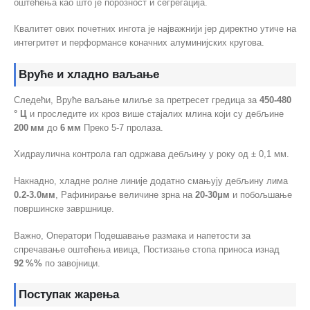
оштећења као што је порозност и сегрегација.
Квалитет ових почетних ингота је најважнији јер директно утиче на
интегритет и перформансе коначних алуминијских кругова.
Вруће и хладно ваљање
Следећи, Вруће ваљање млиље за претресет гредица за
450-480
° Ц
и проследите их кроз више стајалих млина који су дебљине
200 мм
до
6 мм
Преко 5-7 пролаза.
Хидраулична контрола гап одржава дебљину у року од ± 0,1 мм.
Накнадно, хладне ролне линије додатно смањују дебљину лима
0.2-3.0мм
, Рафинирање величине зрна на
20-30μм
и побољшање
површинске завршнице.
Важно, Оператори Подешавање размака и напетости за
спречавање оштећења ивица, Постизање стопа приноса изнад
92 %%
по завојници.
Поступак жарења