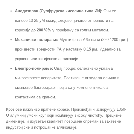
Анодизиран (Сулфрурска киселина типа ИИ):
Они се
наносе 10-25 уМ оксид слојеве, јачање отпорности на
корозију до
200 %%
у поређењу са голим металом.
Механички полирање:
Мулти-фаза Абразиви (320-1200 грит)
произвести вредности РА у наставку
0.15 μм
, Идеално за
украсне или хигијенске апликације.
Електро-полирање:
Овај процес селективно уклања
микроскопске асперитете, Постизање огледала слично и
смањење бактеријског пријања у компонентима са
контактима са храном.
Кроз ове пажљиво праћене кораке, Произвођачи испоручују 1050-
О алуминијумски круг који комбинују високу чистоћу, Прецизне
димензије, и изузетан квалитет површине спреман за захтевне
индустријске и потрошачке апликације.