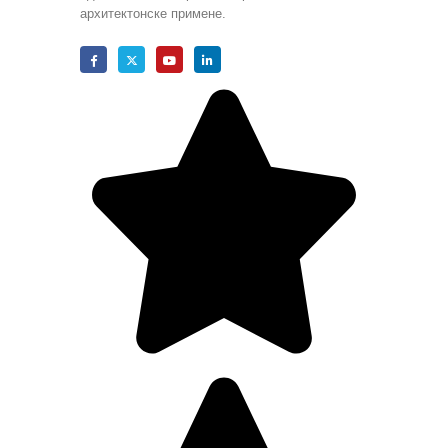
архитектонске примене.