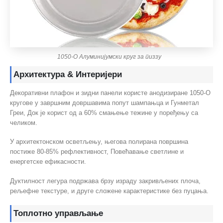
1050-О Алуминијумски круг за пиззу
Архитектура & Интеријери
Декоративни плафон и зидни панели користе анодизиране 1050-О
кругове у завршним довршавима попут шампањца и Гунметал
Греи, Док је корист од а 60% смањење тежине у поређењу са
челиком.
У архитектонском осветљењу, његова полирана површина
постиже 80-85% рефлективност, Повећавање светлине и
енергетске ефикасности.
Дуктилност легура подржава брзу израду закривљених плоча,
рељефне текстуре, и друге сложене карактеристике без пуцања.
Топлотно управљање