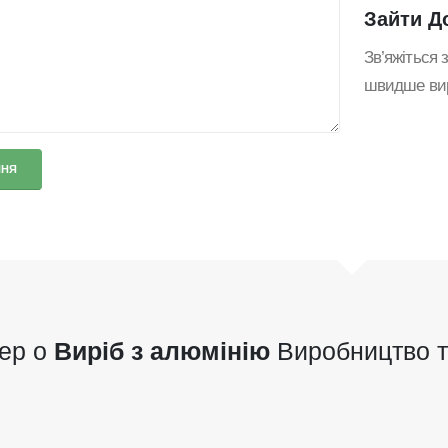
Зайти
Д
Зв’яжіться 
швидше вир
дер о
Виріб з алюмінію
Виробництво т