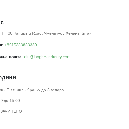
с
:
Ні. 80 Kangping Road, Чженьчжоу Хенань Китай
н:
+8615333853330
онна пошта:
alu@langhe-industry.com
одини
к - П'ятниця - 9ранку до 5 вечора
- 9до 15:00
- ЗАЧИНЕНО