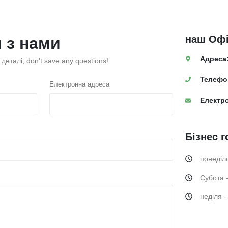
наш
Офі
я з нами
Адреса
 деталі,
don't save any questions
!
Телефо
Електронна адреса
Електр
Бізнес
г
понеділо
Субота 
неділя 