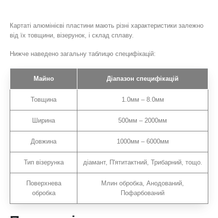
Картаті алюмінієві пластини мають різні характеристики залежно
від їх товщини, візерунок, і склад сплаву.
Нижче наведено загальну таблицю специфікацій:
Майно
Діапазон специфікацій
Товщина
1.0мм – 8.0мм
Ширина
500мм – 2000мм
Довжина
1000мм – 6000мм
Тип візерунка
діамант, П'ятитактний, Трибарний, тощо.
Поверхнева
Млин обробка, Анодований,
обробка
Пофарбований