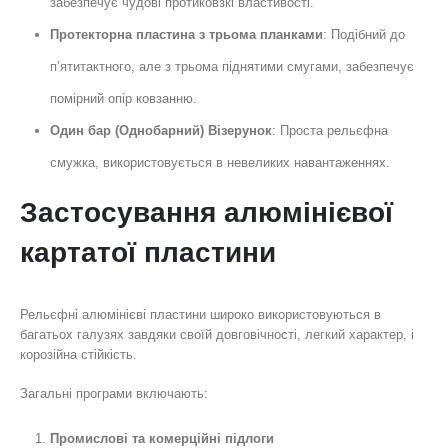
забезпечує чудові протиковзкі властивості.
Протекторна пластина з трьома планками
: Подібний до
п’ятитактного, але з трьома піднятими смугами, забезпечує
помірний опір ковзанню.
Один бар (Однобарний) Візерунок
: Проста рельєфна
смужка, використовується в невеликих навантаженнях.
Застосування алюмінієвої
картатої пластини
Рельєфні алюмінієві пластини широко використовуються в
багатьох галузях завдяки своїй довговічності, легкий характер, і
корозійна стійкість.
Загальні програми включають:
Промислові та комерційні підлоги