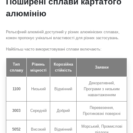
Поширені сплави картатого
алюмінію
Рельєфний алюміній доступний у різних алюмінієвих сплавах,
кожен пропонує унікальні властивості для різних застосувань.
Найбільш часто використовувані сплави включають:
Тип
Рівень
Корозійна
Заявки
сплаву
міцності
стійкість
Декоративний,
1100
Низький
Відмінний
Програми з низьким
навантаженням
Перевезення,
3003
Середній
Добрий
Протиковзкі поверхні
Морський, Промислові
5052
Високий
Відмінний
підлоги