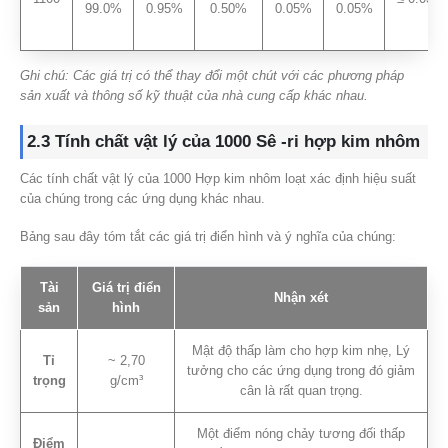
99.0%
0.95%
0.50%
0.05%
0.05%
Ghi chú: Các giá trị có thể thay đổi một chút với các phương pháp
sản xuất và thông số kỹ thuật của nhà cung cấp khác nhau.
2.3 Tính chất vật lý của 1000 Sê -ri hợp kim nhôm
Các tính chất vật lý của 1000 Hợp kim nhôm loạt xác định hiệu suất
của chúng trong các ứng dụng khác nhau.
Bảng sau đây tóm tắt các giá trị điển hình và ý nghĩa của chúng:
Tài
Giá trị điển
Nhận xét
sản
hình
Mật độ thấp làm cho hợp kim nhẹ, Lý
Tỉ
~ 2,70
tưởng cho các ứng dụng trong đó giảm
trọng
g/cm³
cân là rất quan trọng.
Một điểm nóng chảy tương đối thấp
Điểm