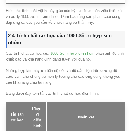
Hiểu các tính chất vật lý này giúp các kỹ sư tối ưu hóa việc thiết kế
và xử lý 1000 Sê -ri Tấm nhôm, Đảm bảo rằng sản phẩm cuối cùng
đáp ứng cả các yêu cầu về chức năng và thẩm mỹ.
2.4 Tính chất cơ học của 1000 Sê -ri hợp kim
nhôm
Các tính chất cơ học của
1000 Sê -ri hợp kim nhôm
phản ánh độ tinh
khiết cao và khả năng định dạng tuyệt vời của họ.
Những hợp kim này ưu tiên độ dẻo và độ dẫn điện trên cường độ
cao, Làm cho chúng trở nên lý tưởng cho các ứng dụng không yêu
cầu khả năng chịu tải nặng.
Bảng dưới đây tóm tắt các tính chất cơ học điển hình:
Phạm
Tài sản
vi
Nhận xét
cơ học
điển
hình