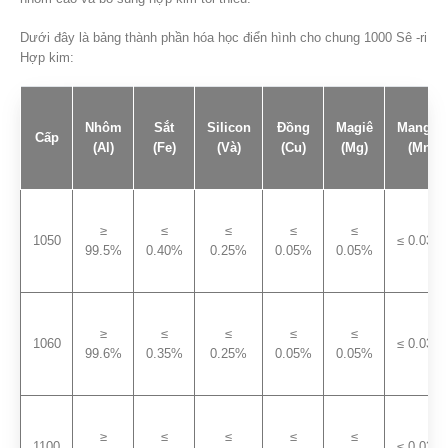
Dưới đây là bảng thành phần hóa học điển hình cho chung 1000 Sê -ri
Hợp kim:
Nhôm
Sắt
Silicon
Đồng
Magiê
Mangan
Cấp
(Al)
(Fe)
(Và)
(Cu)
(Mg)
(Mn)
≥
≤
≤
≤
≤
1050
≤ 0.03%
99.5%
0.40%
0.25%
0.05%
0.05%
≥
≤
≤
≤
≤
1060
≤ 0.03%
99.6%
0.35%
0.25%
0.05%
0.05%
≥
≤
≤
≤
≤
1100
≤ 0.03%