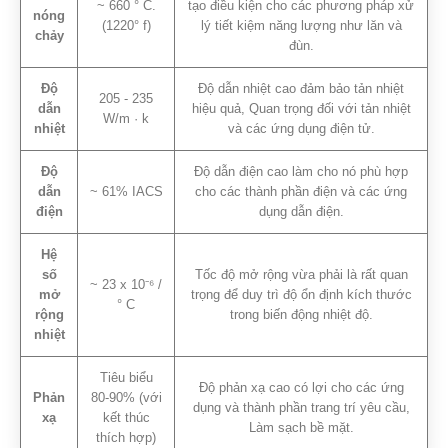
~ 660 ° C.
tạo điều kiện cho các phương pháp xử
nóng
(1220° f)
lý tiết kiệm năng lượng như lăn và
chảy
đùn.
Độ
Độ dẫn nhiệt cao đảm bảo tản nhiệt
205 - 235
dẫn
hiệu quả, Quan trọng đối với tản nhiệt
W/m · k
nhiệt
và các ứng dụng điện tử.
Độ
Độ dẫn điện cao làm cho nó phù hợp
dẫn
~ 61% IACS
cho các thành phần điện và các ứng
điện
dụng dẫn điện.
Hệ
số
Tốc độ mở rộng vừa phải là rất quan
~ 23 x 10⁻⁶ /
mở
trọng để duy trì độ ổn định kích thước
° C
rộng
trong biến động nhiệt độ.
nhiệt
Tiêu biểu
Độ phản xạ cao có lợi cho các ứng
Phản
80-90% (với
dụng và thành phần trang trí yêu cầu,
xạ
kết thúc
Làm sạch bề mặt.
thích hợp)