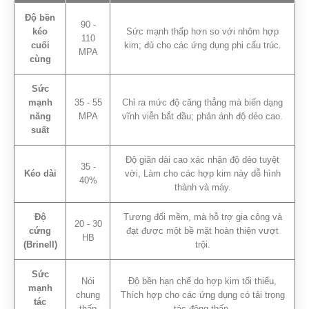
Độ bền
90 -
kéo
Sức mạnh thấp hơn so với nhôm hợp
110
cuối
kim; đủ cho các ứng dụng phi cấu trúc.
MPA
cùng
Sức
mạnh
35 - 55
Chỉ ra mức độ căng thẳng mà biến dạng
năng
MPA
vĩnh viễn bắt đầu; phản ánh độ dẻo cao.
suất
Độ giãn dài cao xác nhận độ dẻo tuyệt
35 -
Kéo dài
vời, Làm cho các hợp kim này dễ hình
40%
thành và máy.
Độ
Tương đối mềm, mà hỗ trợ gia công và
20 - 30
cứng
đạt được một bề mặt hoàn thiện vượt
HB
(Brinell)
trội.
Sức
Nói
Độ bền hạn chế do hợp kim tối thiểu,
mạnh
chung
Thích hợp cho các ứng dụng có tải trọng
tác
thấp
tác động thấp.