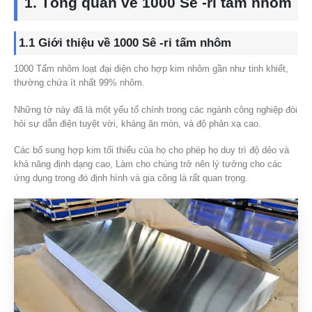
1. Tổng quan về 1000 Sê -ri tấm nhôm
1.1 Giới thiệu về 1000 Sê -ri tấm nhôm
1000 Tấm nhôm loạt đại diện cho hợp kim nhôm gần như tinh khiết,
thường chứa ít nhất 99% nhôm.
Những tờ này đã là một yếu tố chính trong các ngành công nghiệp đòi
hỏi sự dẫn điện tuyệt vời, kháng ăn mòn, và độ phản xạ cao.
Các bổ sung hợp kim tối thiểu của họ cho phép họ duy trì độ dẻo và
khả năng định dạng cao, Làm cho chúng trở nên lý tưởng cho các
ứng dụng trong đó định hình và gia công là rất quan trọng.