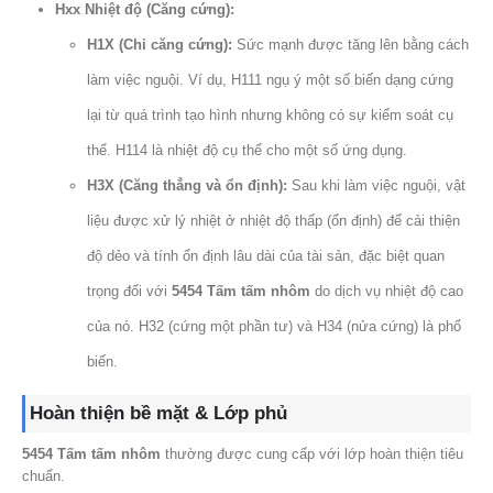
Hxx Nhiệt độ (Căng cứng):
H1X (Chỉ căng cứng):
Sức mạnh được tăng lên bằng cách
làm việc nguội. Ví dụ, H111 ngụ ý một số biến dạng cứng
lại từ quá trình tạo hình nhưng không có sự kiểm soát cụ
thể. H114 là nhiệt độ cụ thể cho một số ứng dụng.
H3X (Căng thẳng và ổn định):
Sau khi làm việc nguội, vật
liệu được xử lý nhiệt ở nhiệt độ thấp (ổn định) để cải thiện
độ dẻo và tính ổn định lâu dài của tài sản, đặc biệt quan
trọng đối với
5454 Tấm tấm nhôm
do dịch vụ nhiệt độ cao
của nó. H32 (cứng một phần tư) và H34 (nửa cứng) là phổ
biến.
Hoàn thiện bề mặt & Lớp phủ
5454 Tấm tấm nhôm
thường được cung cấp với lớp hoàn thiện tiêu
chuẩn.