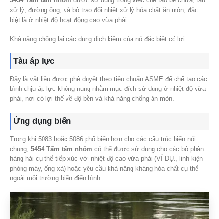
5454 Tấm tấm nhôm
được sử dụng trong việc chế tạo bể chứa, tàu
xử lý, đường ống, và bộ trao đổi nhiệt xử lý hóa chất ăn mòn, đặc
biệt là ở nhiệt độ hoạt động cao vừa phải.
Khả năng chống lại các dung dịch kiềm của nó đặc biệt có lợi.
Tàu áp lực
Đây là vật liệu được phê duyệt theo tiêu chuẩn ASME để chế tạo các
bình chịu áp lực không nung nhằm mục đích sử dụng ở nhiệt độ vừa
phải, nơi có lợi thế về độ bền và khả năng chống ăn mòn.
Ứng dụng biển
Trong khi 5083 hoặc 5086 phổ biến hơn cho các cấu trúc biển nói
chung,
5454 Tấm tấm nhôm
có thể được sử dụng cho các bộ phận
hàng hải cụ thể tiếp xúc với nhiệt độ cao vừa phải (VÍ DỤ., linh kiện
phòng máy, ống xả) hoặc yêu cầu khả năng kháng hóa chất cụ thể
ngoài môi trường biển điển hình.