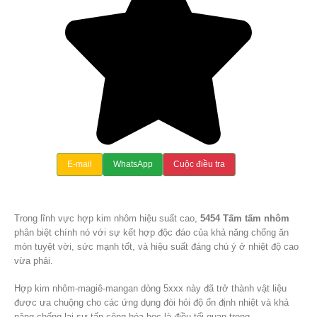
E-mail
WhatsApp
Cuộc điều tra
Trong lĩnh vực hợp kim nhôm hiệu suất cao,
5454 Tấm tấm nhôm
phân biệt chính nó với sự kết hợp độc đáo của khả năng chống ăn
mòn tuyệt vời, sức mạnh tốt, và hiệu suất đáng chú ý ở nhiệt độ cao
vừa phải.
Hợp kim nhôm-magiê-mangan dòng 5xxx này đã trở thành vật liệu
được ưa chuộng cho các ứng dụng đòi hỏi độ ổn định nhiệt và khả
năng chống lại sự tấn công hóa học là điều tối quan trọng.