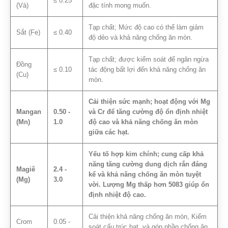
≤ 0.25
(Và)
đặc tính mong muốn.
Tạp chất; Mức độ cao có thể làm giảm
Sắt (Fe)
≤ 0.40
độ dẻo và khả năng chống ăn mòn.
Tạp chất; được kiểm soát để ngăn ngừa
Đồng
≤ 0.10
tác động bất lợi đến khả năng chống ăn
(Cu)
mòn.
Cải thiện sức mạnh; hoạt động với Mg
Mangan
0.50 -
và Cr để tăng cường độ ổn định nhiệt
(Mn)
1.0
độ cao và khả năng chống ăn mòn
giữa các hạt.
Yếu tố hợp kim chính; cung cấp khả
năng tăng cường dung dịch rắn đáng
Magiê
2.4 -
kể và khả năng chống ăn mòn tuyệt
(Mg)
3.0
vời. Lượng Mg thấp hơn 5083 giúp ổn
định nhiệt độ cao.
Cải thiện khả năng chống ăn mòn, Kiểm
Crom
0.05 -
soát cấu trúc hạt, và góp phần chống ăn