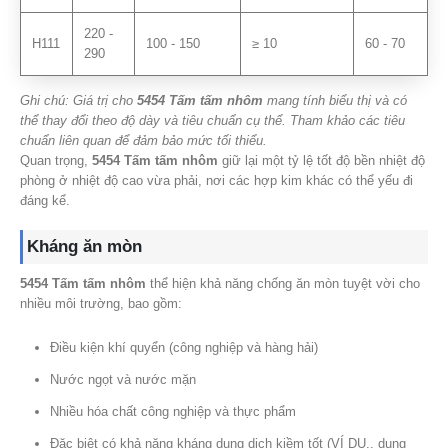
220 -
H111
100 - 150
≥ 10
60 - 70
290
Ghi chú: Giá trị cho
5454 Tấm tấm nhôm
mang tính biểu thị và có
thể thay đổi theo độ dày và tiêu chuẩn cụ thể. Tham khảo các tiêu
chuẩn liên quan để đảm bảo mức tối thiểu.
Quan trọng,
5454 Tấm tấm nhôm
giữ lại một tỷ lệ tốt độ bền nhiệt độ
phòng ở nhiệt độ cao vừa phải, nơi các hợp kim khác có thể yếu đi
đáng kể.
Kháng ăn mòn
5454 Tấm tấm nhôm
thể hiện khả năng chống ăn mòn tuyệt vời cho
nhiều môi trường, bao gồm:
Điều kiện khí quyển (công nghiệp và hàng hải)
Nước ngọt và nước mặn
Nhiều hóa chất công nghiệp và thực phẩm
Đặc biệt có khả năng kháng dung dịch kiềm tốt (VÍ DỤ., dung