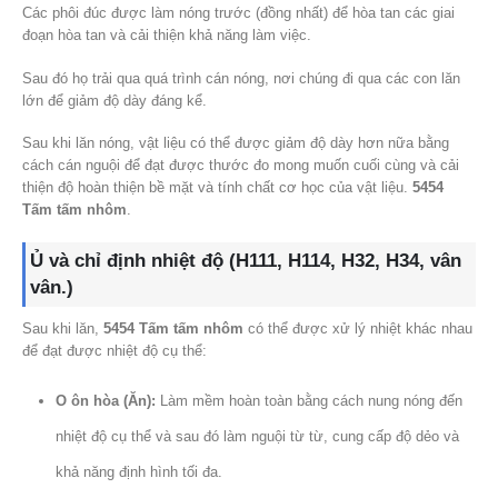
Các phôi đúc được làm nóng trước (đồng nhất) để hòa tan các giai
đoạn hòa tan và cải thiện khả năng làm việc.
Sau đó họ trải qua quá trình cán nóng, nơi chúng đi qua các con lăn
lớn để giảm độ dày đáng kể.
Sau khi lăn nóng, vật liệu có thể được giảm độ dày hơn nữa bằng
cách cán nguội để đạt được thước đo mong muốn cuối cùng và cải
thiện độ hoàn thiện bề mặt và tính chất cơ học của vật liệu.
5454
Tấm tấm nhôm
.
Ủ và chỉ định nhiệt độ (H111, H114, H32, H34, vân
vân.)
Sau khi lăn,
5454 Tấm tấm nhôm
có thể được xử lý nhiệt khác nhau
để đạt được nhiệt độ cụ thể:
O ôn hòa (Ăn):
Làm mềm hoàn toàn bằng cách nung nóng đến
nhiệt độ cụ thể và sau đó làm nguội từ từ, cung cấp độ dẻo và
khả năng định hình tối đa.