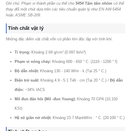
Ghi chú: Phạm vi thành phần cụ thể cho
5454 Tấm tấm nhôm
có thể
thay đổi một chút dựa trên các tiêu chuẩn quản lý như EN AW-5454
hoặc ASME SB-209.
Tính chất vật lý
Những đặc điểm vật chất vốn có phần lớn độc lập với tính khí.
Tỉ trọng:
Khoảng 2.69 g/cm³ (0.097 lb/in³)
Phạm vi nóng chảy:
Khoảng 600 - 650 ° C. (1110 - 1200 ° f)
Độ dẫn nhiệt:
Khoảng 130 - 140 W/m · k (Tại 25 ° C.)
Điện trở suất:
Khoảng 4.9 - 5.1 Tiết · cm (Tại 20 ° C.) /
Độ dẫn
điện:
~34% IACS
Mô đun đàn hồi (Mô -đun Young):
Khoảng 70 GPA (10,150
KSI)
Hệ số giãn nở nhiệt:
Khoảng 23.7 MạnhM/m · ° C. (20-100 ° C.)