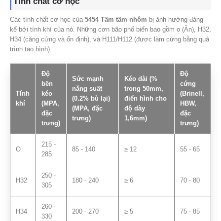
Tính chất cơ học
Các tính chất cơ học của
5454 Tấm tấm nhôm
bị ảnh hưởng đáng
kể bởi tính khí của nó. Những cơn bão phổ biến bao gồm o (Ăn), H32,
H34 (căng cứng và ổn định), và H111/H112 (được làm cứng bằng quá
trình tạo hình).
Độ
Độ
Sức mạnh
Kéo dài (%
bền
cứng
năng suất
trong 50mm,
Tính
kéo
(Brinell,
(0.2% bù lại)
điển hình cho
khí
(MPA,
HBW,
(MPA, đặc
độ dày
đặc
đặc
trưng)
1,6mm)
trưng)
trưng)
215 -
O
85 - 140
≥ 12
55 - 65
285
250 -
H32
180 - 240
≥ 6
70 - 80
305
260 -
H34
200 - 270
≥ 5
75 - 85
330