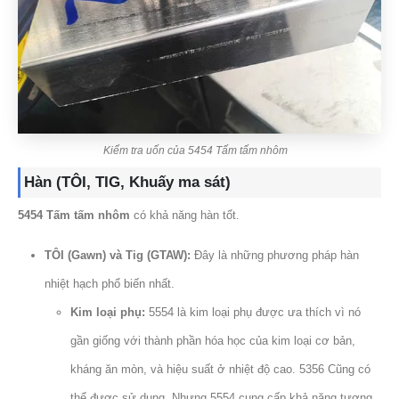
Kiểm tra uốn của 5454 Tấm tấm nhôm
Hàn (TÔI, TIG, Khuấy ma sát)
5454 Tấm tấm nhôm
có khả năng hàn tốt.
TÔI (Gawn) và Tig (GTAW):
Đây là những phương pháp hàn
nhiệt hạch phổ biến nhất.
Kim loại phụ:
5554 là kim loại phụ được ưa thích vì nó
gần giống với thành phần hóa học của kim loại cơ bản,
kháng ăn mòn, và hiệu suất ở nhiệt độ cao. 5356 Cũng có
thể được sử dụng, Nhưng 5554 cung cấp khả năng tương