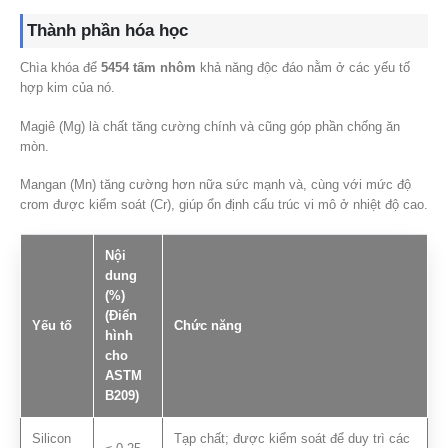
Thành phần hóa học
Chìa khóa để
5454 tấm nhôm
khả năng độc đáo nằm ở các yếu tố
hợp kim của nó.
Magiê (Mg) là chất tăng cường chính và cũng góp phần chống ăn
mòn.
Mangan (Mn) tăng cường hơn nữa sức mạnh và, cùng với mức độ
crom được kiểm soát (Cr), giúp ổn định cấu trúc vi mô ở nhiệt độ cao.
Nội
dung
(%)
(Điển
Yếu tố
Chức năng
hình
cho
ASTM
B209)
Silicon
Tạp chất; được kiểm soát để duy trì các