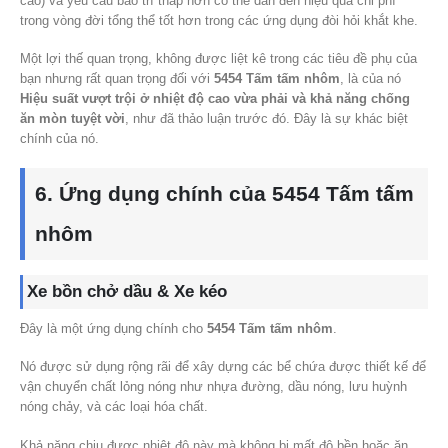
cao) và yêu cầu bảo trì thấp hơn có thể dẫn đến hiệu quả chi phí
trong vòng đời tổng thể tốt hơn trong các ứng dụng đòi hỏi khắt khe.
Một lợi thế quan trọng, không được liệt kê trong các tiêu đề phụ của
bạn nhưng rất quan trọng đối với
5454 Tấm tấm nhôm
, là của nó
Hiệu suất vượt trội ở nhiệt độ cao vừa phải và khả năng chống
ăn mòn tuyệt vời
, như đã thảo luận trước đó. Đây là sự khác biệt
chính của nó.
6. Ứng dụng chính của 5454 Tấm tấm
nhôm
Xe bồn chở dầu & Xe kéo
Đây là một ứng dụng chính cho
5454 Tấm tấm nhôm
.
Nó được sử dụng rộng rãi để xây dựng các bể chứa được thiết kế để
vận chuyển chất lỏng nóng như nhựa đường, dầu nóng, lưu huỳnh
nóng chảy, và các loại hóa chất.
Khả năng chịu được nhiệt độ này mà không bị mất độ bền hoặc ăn