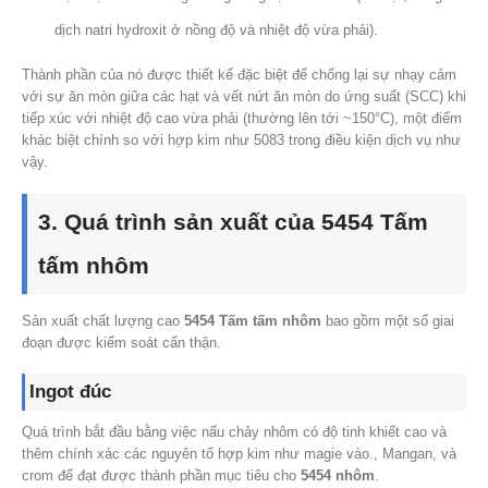
dịch natri hydroxit ở nồng độ và nhiệt độ vừa phải).
Thành phần của nó được thiết kế đặc biệt để chống lại sự nhạy cảm
với sự ăn mòn giữa các hạt và vết nứt ăn mòn do ứng suất (SCC) khi
tiếp xúc với nhiệt độ cao vừa phải (thường lên tới ~150°C), một điểm
khác biệt chính so với hợp kim như 5083 trong điều kiện dịch vụ như
vậy.
3. Quá trình sản xuất của 5454 Tấm
tấm nhôm
Sản xuất chất lượng cao
5454 Tấm tấm nhôm
bao gồm một số giai
đoạn được kiểm soát cẩn thận.
Ingot đúc
Quá trình bắt đầu bằng việc nấu chảy nhôm có độ tinh khiết cao và
thêm chính xác các nguyên tố hợp kim như magie vào., Mangan, và
crom để đạt được thành phần mục tiêu cho
5454 nhôm
.