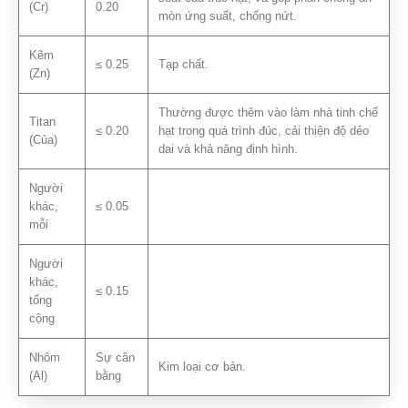
(Cr)
0.20
mòn ứng suất, chống nứt.
Kẽm
≤ 0.25
Tạp chất.
(Zn)
Thường được thêm vào làm nhà tinh chế
Titan
≤ 0.20
hạt trong quá trình đúc, cải thiện độ dẻo
(Của)
dai và khả năng định hình.
Người
khác,
≤ 0.05
mỗi
Người
khác,
≤ 0.15
tổng
cộng
Nhôm
Sự cân
Kim loại cơ bản.
(Al)
bằng