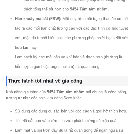
thích tổng thể tốt hơn cho
5454 Tấm tấm nhôm
.
Hàn khuấy ma sát (FSW):
Một quy trình nối trạng thái rắn có thể
tạo ra các mối hàn chất lượng cao với các đặc tính cơ học tuyệt
vời, mặc dù ít phổ biến hơn các phương pháp nhiệt hạch đối với
hợp kim này.
Làm sạch kỹ các mối hàn và khí bảo vệ thích hợp (thường là
hỗn hợp argon hoặc argon-helium) rất quan trọng.
Thực hành tốt nhất về gia công
Khả năng gia công của
5454 Tấm tấm nhôm
nói chung là công bằng,
tương tự như các hợp kim dòng 5xxx khác.
Sử dụng các dụng cụ sắc bén với góc cào và góc hở thích hợp.
Tốc độ cắt cao và bước tiến vừa phải thường có hiệu quả.
Làm mát và bôi trơn đầy đủ là rất quan trọng để ngăn ngừa sự