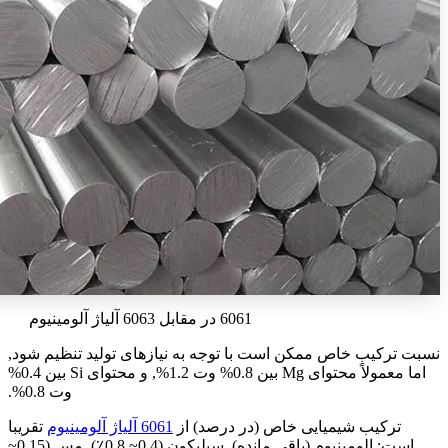
6061 در مقابل 6063 آلیاژ آلومینیوم
نسبت ترکیب خاص ممکن است با توجه به نیازهای تولید تنظیم شود,
اما معمولاً محتوای Mg بین 0.8% وت 1.2%, و محتوای Si بین 0.4%
وت 0.8%.
ترکیب شیمیایی خاص (در درصد) از
6061 آلیاژ آلومینیوم
تقریبا
است: الومینیوم (باقی مانده), سیلیکون (0.4~ 0.8٪), مس (0.15~