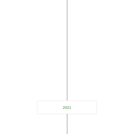
DeZe Technology's first subsidiary
2021