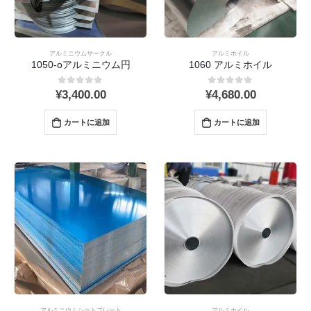
アルミニウムサークル
アルミホイル
1050-oアルミニウム円
1060 アルミホイル
0
out 5
0
out 5
¥
3,400.00
¥
4,680.00
カートに追加
カートに追加
アルミニウムシートプレート
アルミホイル