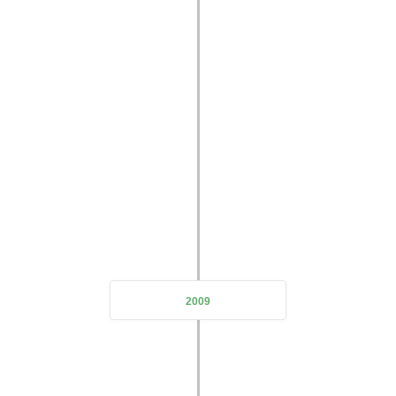
expanding the company's business scope and doubling its
scale
2009