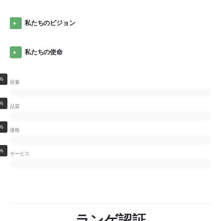
私たちのビジョン
私たちの使命
%
容量
%
品質
%
価格
%
サービス
ランゲ認証