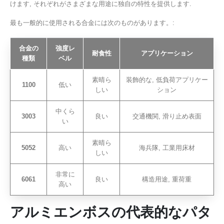
けます, それぞれがさまざまな用途に独自の特性を提供します.
最も一般的に使用される合金には次のものがあります。:
合金の
強度レ
耐食性
アプリケーション
種類
ベル
素晴ら
装飾的な, 低負荷アプリケー
1100
低い
しい
ション
中くら
3003
良い
交通機関, 滑り止め表面
い
素晴ら
5052
高い
海兵隊, 工業用床材
しい
非常に
6061
良い
構造用途, 重荷重
高い
アルミエンボスの代表的なパタ