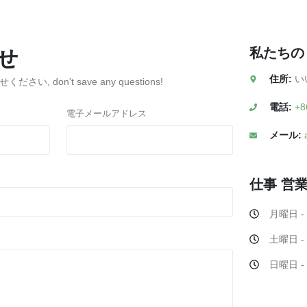
私たち
せ
住所:
い
せください,
don't save any questions
!
電話:
+8
電子メールアドレス
メール:
仕事
営
月曜日 -
土曜日 
日曜日 -