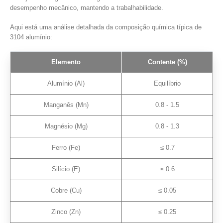
desempenho mecânico, mantendo a trabalhabilidade.
Aqui está uma análise detalhada da composição química típica de
3104 alumínio:
Elemento
Contente (%)
Alumínio (Al)
Equilíbrio
Manganês (Mn)
0.8 - 1.5
Magnésio (Mg)
0.8 - 1.3
Ferro (Fe)
≤ 0.7
Silício (E)
≤ 0.6
Cobre (Cu)
≤ 0.05
Zinco (Zn)
≤ 0.25