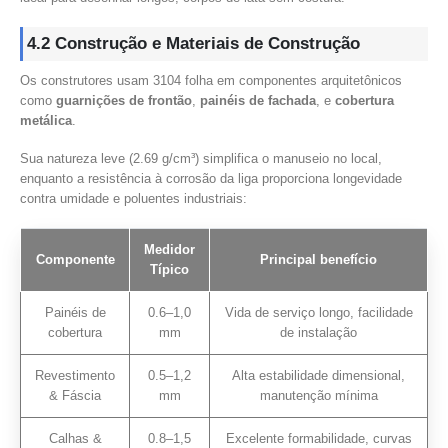
4.2 Construção e Materiais de Construção
Os construtores usam 3104 folha em componentes arquitetônicos
como
guarnições de frontão
,
painéis de fachada
, e
cobertura
metálica
.
Sua natureza leve (2.69 g/cm³) simplifica o manuseio no local,
enquanto a resistência à corrosão da liga proporciona longevidade
contra umidade e poluentes industriais:
Medidor
Componente
Principal benefício
Típico
Painéis de
0.6–1,0
Vida de serviço longo, facilidade
cobertura
mm
de instalação
Revestimento
0.5–1,2
Alta estabilidade dimensional,
& Fáscia
mm
manutenção mínima
Calhas &
0.8–1,5
Excelente formabilidade, curvas