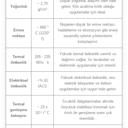
Düşük yoğunluk alaşımı hafif hale
~ 2,70
Yoğunluk
getirir, Kilo azaltma kritik olduğu
g/cm³
uygulamalar için ideal.
Nispeten düşük bir erime noktası,
~ 660 °
Erime
haddeleme ve ekstrüzyon gibi enerji
C (1220°
noktası
tasarruflu işleme yöntemlerini
f)
kolaylaştırır.
Yüksek termal iletkenlik verimli ısı
Termal
205 - 235
dağılımı sağlar, Isı lavaboları ve
iletkenlik
W/m · k
elektronik uygulamalar için önemli.
Yüksek elektriksel iletkenlik, onu
Elektriksel
~% 61
elektrik bileşenleri ve iletken
iletkenlik
IACS
uygulamalar için uygun hale getirir.
Sıcaklık dalgalanmaları altında
Termal
~ 23 x
boyutsal stabiliteyi korumak için
genleşme
10⁻⁶ /° C
ılımlı bir genişleme oranı çok
katsayısı
önemlidir..