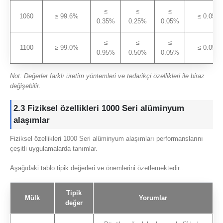
≤
≤
≤
1060
≥ 99.6%
≤ 0.05%
0.35%
0.25%
0.05%
≤
≤
≤
1100
≥ 99.0%
≤ 0.05%
0.95%
0.50%
0.05%
Not: Değerler farklı üretim yöntemleri ve tedarikçi özellikleri ile biraz
değişebilir.
2.3 Fiziksel özellikleri 1000 Seri alüminyum
alaşımlar
Fiziksel özellikleri 1000 Seri alüminyum alaşımları performanslarını
çeşitli uygulamalarda tanımlar.
Aşağıdaki tablo tipik değerleri ve önemlerini özetlemektedir.:
Tipik
Mülk
Yorumlar
değer