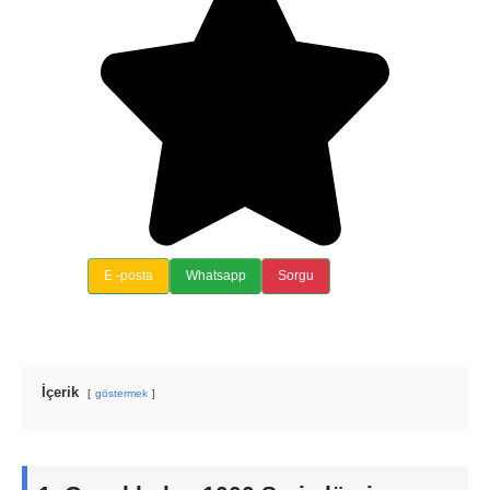
E -posta
Whatsapp
Sorgu
İçerik
göstermek