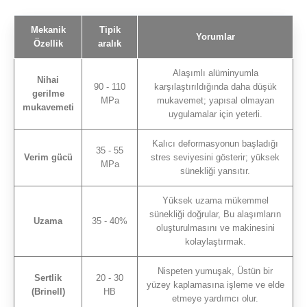
Mekanik
Tipik
Yorumlar
Özellik
aralık
Alaşımlı alüminyumla
Nihai
90 - 110
karşılaştırıldığında daha düşük
gerilme
MPa
mukavemet; yapısal olmayan
mukavemeti
uygulamalar için yeterli.
Kalıcı deformasyonun başladığı
35 - 55
Verim gücü
stres seviyesini gösterir; yüksek
MPa
sünekliği yansıtır.
Yüksek uzama mükemmel
sünekliği doğrular, Bu alaşımların
Uzama
35 - 40%
oluşturulmasını ve makinesini
kolaylaştırmak.
Nispeten yumuşak, Üstün bir
Sertlik
20 - 30
yüzey kaplamasına işleme ve elde
(Brinell)
HB
etmeye yardımcı olur.