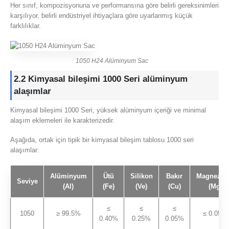
Her sınıf, kompozisyonuna ve performansına göre belirli gereksinimleri
karşılıyor, belirli endüstriyel ihtiyaçlara göre uyarlanmış küçük
farklılıklar.
1050 H24 Alüminyum Sac
2.2 Kimyasal bileşimi 1000 Seri alüminyum
alaşımlar
Kimyasal bileşimi 1000 Seri, yüksek alüminyum içeriği ve minimal
alaşım eklemeleri ile karakterizedir.
Aşağıda, ortak için tipik bir kimyasal bileşim tablosu 1000 seri
alaşımlar:
Alüminyum
Ütü
Silikon
Bakır
Magnezy
Seviye
(Al)
(Fe)
(Ve)
(Cu)
(Mg)
≤
≤
≤
1050
≥ 99.5%
≤ 0.05%
0.40%
0.25%
0.05%