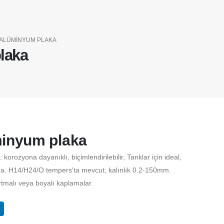
 ALÜMINYUM PLAKA
laka
inyum plaka
orozyona dayanıklı, biçimlendirilebilir, Tanklar için ideal,
ma. H14/H24/O tempers'ta mevcut, kalınlık 0.2-150mm.
tmalı veya boyalı kaplamalar.