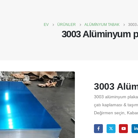
EV
ÜRÜNLER
ALÜMINYUM TABAK
3003
3003 Alüminyum p
3003 Alüm
3003 alüminyum plaka: k
çatı kaplaması & taşı
Değirmen seçin, Kabar