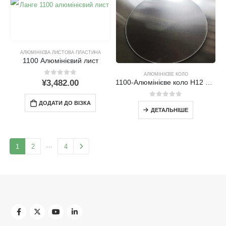
АЛЮМІНІЄВА ЛИСТОВА ПЛАСТИНА
1100 Алюмінієвий лист
АЛЮМІНІЄВЕ КОЛО
0
поза 5
¥
3,482.00
1100-Алюмінієве коло H12 – висока чистота & Відмінна формуваність
0
поза 5
ДОДАТИ ДО ВІЗКА
ДЕТАЛЬНІШЕ
…
1
2
4