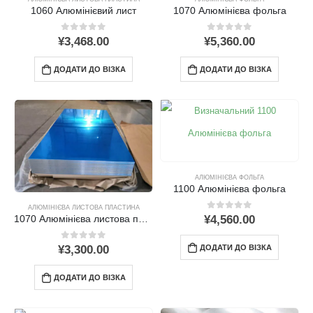
1060 Алюмінієвий лист
1070 Алюмінієва фольга
0
поза 5
0
поза 5
¥
3,468.00
¥
5,360.00
ДОДАТИ ДО ВІЗКА
ДОДАТИ ДО ВІЗКА
АЛЮМІНІЄВА ФОЛЬГА
1100 Алюмінієва фольга
АЛЮМІНІЄВА ЛИСТОВА ПЛАСТИНА
0
поза 5
¥
4,560.00
1070 Алюмінієва листова пластина
0
поза 5
ДОДАТИ ДО ВІЗКА
¥
3,300.00
ДОДАТИ ДО ВІЗКА