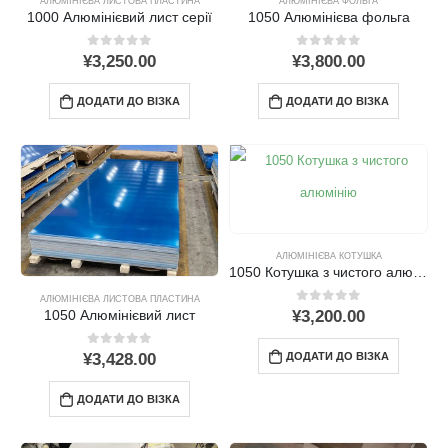
АЛЮМІНІЄВА ЛИСТОВА ПЛАСТИНА
АЛЮМІНІЄВА ФОЛЬГА
1000 Алюмінієвий лист серії
1050 Алюмінієва фольга
0
поза 5
0
поза 5
¥
3,250.00
¥
3,800.00
ДОДАТИ ДО ВІЗКА
ДОДАТИ ДО ВІЗКА
АЛЮМІНІЄВА КОТУШКА
1050 Котушка з чистого алюмінію: Властивості, Заявки, і виготовлення
АЛЮМІНІЄВА ЛИСТОВА ПЛАСТИНА
0
поза 5
¥
3,200.00
1050 Алюмінієвий лист
0
поза 5
ДОДАТИ ДО ВІЗКА
¥
3,428.00
ДОДАТИ ДО ВІЗКА