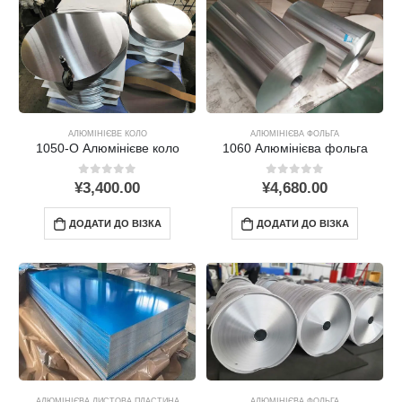
АЛЮМІНІЄВЕ КОЛО
АЛЮМІНІЄВА ФОЛЬГА
1050-O Алюмінієве коло
1060 Алюмінієва фольга
0
поза 5
0
поза 5
¥
3,400.00
¥
4,680.00
ДОДАТИ ДО ВІЗКА
ДОДАТИ ДО ВІЗКА
АЛЮМІНІЄВА ЛИСТОВА ПЛАСТИНА
АЛЮМІНІЄВА ФОЛЬГА