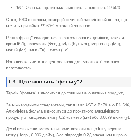
"60":
Означає, що мінімальний вміст алюмінію є 99.60%.
Отже, 1060 є неіаром, комерційно чистий алюмінієвий сплав, що
містить принаймні 99.60% Алюміній за вагою.
Решта фракції складається з контрольованих домішок, таких як
кремній (І), прасувати (Феод), мідь (Куточок), марганець (Мн),
магній (Мг), цинк (Zn), і титан (На).
Його висока чистота є центральною для багатьох її бажаних
властивостей.
1.3. Що становить "фольгу"?
Термін "фольга" відноситься до товщини або датчика продукту.
За міжнародними стандартами, такими як ASTM B479 або EN 546,
Алюмінієва фольга відноситься до прокатного алюмінієвого
продукту з товщиною внизу 0.2 міліметр (мм) або 0.0079 дюйм (у).
Деякі визначення можуть використовувати дещо іншу верхню
межу (Напр., 0.006 дюйм), Але підрозділ-0.2Діапазон мм широко