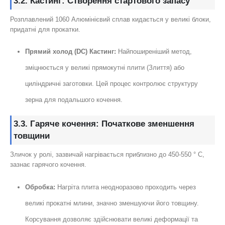
3.2. Кастинг: Створення стартового запасу
Розплавлений 1060 Алюмінієвий сплав кидається у великі блоки,
придатні для прокатки.
Прямий холод (DC) Кастинг:
Найпоширеніший метод,
зміцнюється у великі прямокутні плити (Злиття) або
циліндричні заготовки. Цей процес контролює структуру
зерна для подальшого кочення.
3.3. Гаряче кочення: Початкове зменшення
товщини
Зличок у ролі, зазвичай нагрівається приблизно до 450-550 ° C,
зазнає гарячого кочення.
Обробка:
Нагріта плита неодноразово проходить через
великі прокатні млини, значно зменшуючи його товщину.
Корсування дозволяє здійснювати великі деформації та