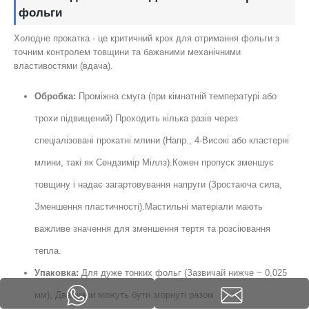
фольги
Холодне прокатка - це критичний крок для отримання фольги з
точним контролем товщини та бажаними механічними
властивостями (вдача).
Обробка:
Проміжна смуга (при кімнатній температурі або
трохи підвищений) Проходить кілька разів через
спеціалізовані прокатні млини (Напр., 4-Високі або кластерні
млини, такі як Сендзимір Міллз).Кожен пропуск зменшує
товщину і надає загартовування напруги (Зростаюча сила,
Зменшення пластичності).Мастильні матеріали мають
важливе значення для зменшення тертя та розсіювання
тепла.
Упаковка:
Для дуже тонких фольг (Зазвичай нижче ~ 0,025
мм), Два шари можуть бути згорнуті разом