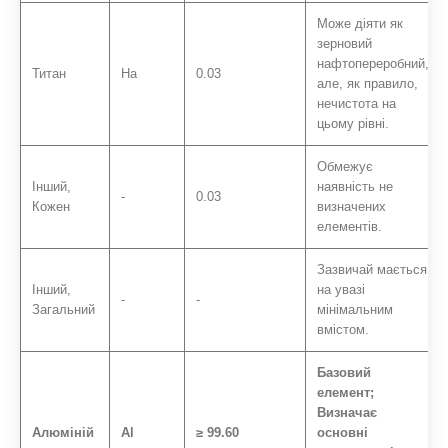
Може діяти як
зерновий
нафтопереробний,
Титан
На
0.03
але, як правило,
нечистота на
цьому рівні.
Обмежує
Інший,
наявність не
-
0.03
Кожен
визначених
елементів.
Зазвичай мається
Інший,
на увазі
-
-
Загальний
мінімальним
вмістом.
Базовий
елемент;
Визначає
Алюміній
Al
≥ 99.60
основні