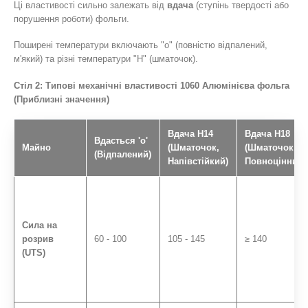
Ці властивості сильно залежать від
вдача
(ступінь твердості або
порушення роботи) фольги.
Поширені температури включають "o" (повністю відпалений,
м'який) та різні температури "Н" (шматочок).
Стіл 2: Типові механічні властивості 1060 Алюмінієва фольга
(Приблизні значення)
Вдача H14
Вдача H18
Вдасться 'o'
Майно
(Шматочок,
(Шматочок,
(Відпалений)
Напівстійкий)
Повноцінний)
Сила на
розрив
60 - 100
105 - 145
≥ 140
(UTS)