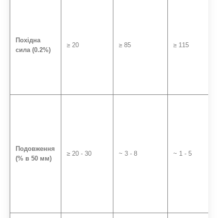
Похідна
≥ 20
≥ 85
≥ 115
сила (0.2%)
Подовження
≥ 20 - 30
~ 3 - 8
~ 1 - 5
(% в 50 мм)