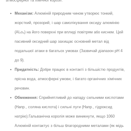
атмосферної та хімічної корозії.
Механізм:
Алюміній природним чином утворює тонкий,
жорсткий, прозорий, і шар самолікування оксиду алюмінію
(Al₂o₃) на його поверхні при вплиді повітрям або киснем. Цей
пасивний оксидний шар захищає основний метал від
подальшої атаки в багатьох умовах (Зазвичай діапазон рН 4
до 9).
Придатність:
Добре працює в контакті з більшістю продуктів,
прісна вода, атмосферні умови, і багато органічних хімічних
речовин.
Обмеження:
Сприйнятливий до нападу сильними кислотами
(Напр., соляна кислота) і сильні луги (Напр., гідроксид
натрію).Гальванічна королія може виникнути, якщо 1060
Алюміній контактує з більш благородними металами (як мідь