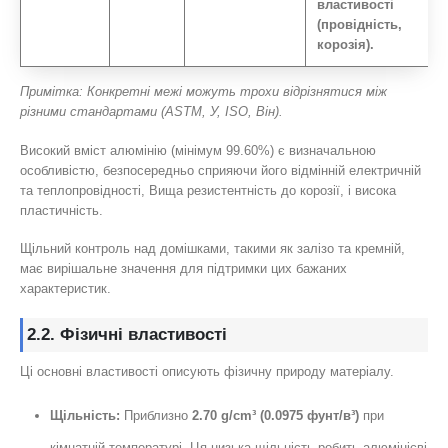
властивості
(провідність,
корозія).
Примітка: Конкретні межі можуть трохи відрізнятися між
різними стандартами (ASTM, У, ISO, Він).
Високий вміст алюмінію (мінімум 99.60%) є визначальною
особливістю, безпосередньо сприяючи його відмінній електричній
та теплопровідності, Вища резистентність до корозії, і висока
пластичність.
Щільний контроль над домішками, такими як залізо та кремній,
має вирішальне значення для підтримки цих бажаних
характеристик.
2.2. Фізичні властивості
Ці основні властивості описують фізичну природу матеріалу.
Щільність:
Приблизно
2.70 g/cm³ (0.0975 фунт/в³)
при
кімнатній температурі. Ця низька щільність робить алюмінієві