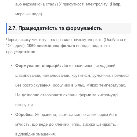
або нержавіюча сталь) У присутності електроліту. (Напр.,
морська вода).
2.7. Працездатність та формуваність
Через високу чистоту і, як правило, низьку міцність (Особливо в
"O" вдачі),
1060 алюмінієва фольга
володіє видатною
працездатністю.
Формування операцій:
Легко нахилився, складений,
штампований, намальований, крутитися, рулонний, і рельєф
без розтріскування, особливо в більш м'яких температурах.
Це дозволяє створювати складні форми та хитромудрі
візерунки.
Обробка:
Як правило, вважається поганим через його
м'якість, що веде до клейких чіпів., висока швидкість, і
відповідне змащення.