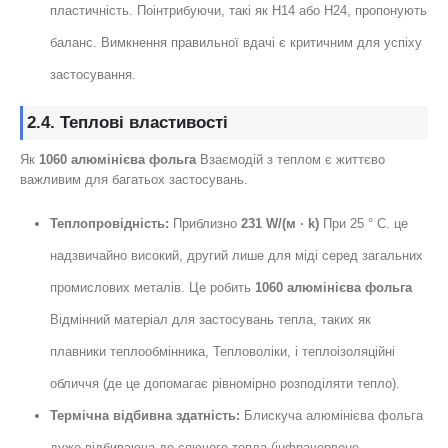
пластичність. Поінтрибуючи, такі як H14 або H24, пропонують
баланс. Вимкнення правильної вдачі є критичним для успіху
застосування.
2.4. Теплові властивості
Як
1060 алюмінієва фольга
Взаємодій з теплом є життєво
важливим для багатьох застосувань.
Теплопровідність:
Приблизно
231 W/(м · k)
При 25 ° С. це
надзвичайно високий, другий лише для міді серед загальних
промислових металів. Це робить
1060 алюмінієва фольга
Відмінний матеріал для застосувань тепла, таких як
плавники теплообмінника, Тепловоліки, і теплоізоляційні
обличчя (де це допомагає рівномірно розподіляти тепло).
Термічна відбивна здатність:
Блискуча алюмінієва фольга
дуже відбиваюча до сяючого тепла (інфрачервоне