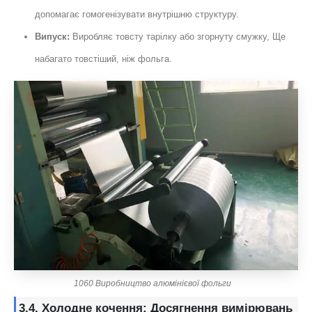
допомагає гомогенізувати внутрішню структуру.
Випуск:
Виробляє товсту тарілку або згорнуту смужку, Ще
набагато товстіший, ніж фольга.
1060 Виробництво алюмінієвої фольги
3.4. Холодне кочення: Досягнення вимірювань