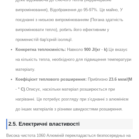
випромінювання), Відображення до 95-97%. Це майно, У
поєднанні з низькою випромінюванням (Погана здатність
випромінювати тепло), робить його ефективним у
променистій бар'єрній ізоляції.
Конкретна теплоємність:
Навколо
900 J/(кг · k)
.Це вказує
на кількість тепла, необхідного для підвищення температури
матеріалу.
Коефіцієнт теплового розширення:
Приблизно
23.6 мкм/(M
· ° C)
.Описує, наскільки матеріал розширюється при
нагріванні. Це потребує розгляду при з’єднанні з алюмінієм
до інших матеріалів з різними швидкостями розширення.
2.5. Електричні властивості
Висока чистота 1060 Алюміній перекладається безпосередньо на