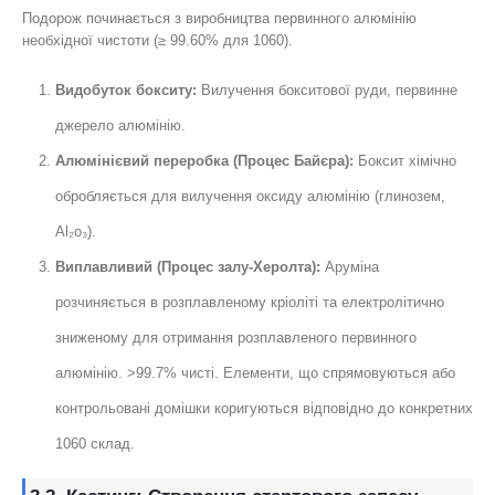
Подорож починається з виробництва первинного алюмінію
необхідної чистоти (≥ 99.60% для 1060).
Видобуток бокситу:
Вилучення бокситової руди, первинне
джерело алюмінію.
Алюмінієвий переробка (Процес Байєра):
Боксит хімічно
обробляється для вилучення оксиду алюмінію (глинозем,
Al₂o₃).
Виплавливий (Процес залу-Херолта):
Аруміна
розчиняється в розплавленому кріоліті та електролітично
зниженому для отримання розплавленого первинного
алюмінію. >99.7% чисті. Елементи, що спрямовуються або
контрольовані домішки коригуються відповідно до конкретних
1060 склад.