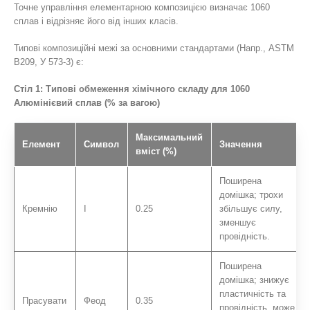
Точне управління елементарною композицією визначає 1060
сплав і відрізняє його від інших класів.
Типові композиційні межі за основними стандартами (Напр., ASTM
B209, У 573-3) є:
Стіл 1: Типові обмеження хімічного складу для 1060
Алюмінієвий сплав (% за вагою)
Максимальний
Елемент
Символ
Значення
вміст (%)
Поширена
домішка; трохи
Кремнію
І
0.25
збільшує силу,
зменшує
провідність.
Поширена
домішка; знижує
пластичність та
Прасувати
Феод
0.35
провідність, може