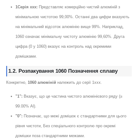
1Серія xxx:
Представляє комерційно чистий алюміній з
мінімальною чистотою 99,00%. Останні два цифри вказують
на мінімальний відсоток алюмінію вище 99%. Наприклад,
1060 означає мінімальну чистоту алюмінію 99,60%. Друга
цифра (0 у 1060) вказує на контроль над окремими
домішками.
1.2. Розпакування 1060 Позначення сплаву
Конкретно,
1060 алюміній
належить до серії 1xxx.
"1":
Вказує, що це частина чистого алюмінієвого ряду (≥
99.00% Al).
"0":
Позначає, що межі домішок є стандартними для цього
рівня чистоти, Без спеціального контролю про окремі
домішки поза стандартними межами.