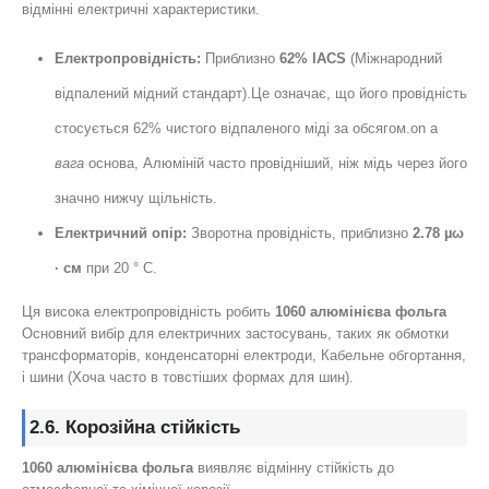
відмінні електричні характеристики.
Електропровідність:
Приблизно
62% IACS
(Міжнародний
відпалений мідний стандарт).Це означає, що його провідність
стосується 62% чистого відпаленого міді за обсягом.on a
вага
основа, Алюміній часто провідніший, ніж мідь через його
значно нижчу щільність.
Електричний опір:
Зворотна провідність, приблизно
2.78 µω
· см
при 20 ° C.
Ця висока електропровідність робить
1060 алюмінієва фольга
Основний вибір для електричних застосувань, таких як обмотки
трансформаторів, конденсаторні електроди, Кабельне обгортання,
і шини (Хоча часто в товстіших формах для шин).
2.6. Корозійна стійкість
1060 алюмінієва фольга
виявляє відмінну стійкість до