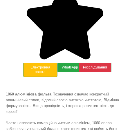
Електронна
WhatsApp
Розслідування
пошта
1060 алюмінієва фольга
Позначення означає конкретний
алюмінієвий сплав, відомий своєю високою чистотою, Відмінна
формуваність, Вища провідність, і хороша резистентність до
корозії.
Часто називають комерційно чистим алюмінієм, 1060 сплав
забезпечує унікальний баланс характеристик, які роблять його