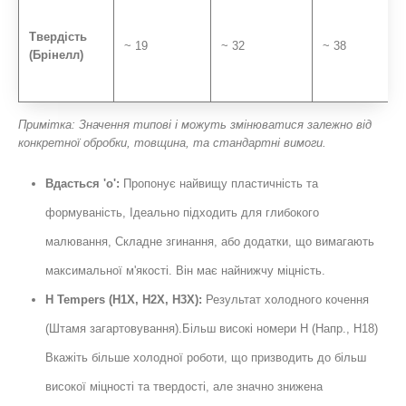
Твердість
~ 19
~ 32
~ 38
(Брінелл)
Примітка: Значення типові і можуть змінюватися залежно від
конкретної обробки, товщина, та стандартні вимоги.
Вдасться 'o':
Пропонує найвищу пластичність та
формуваність, Ідеально підходить для глибокого
малювання, Складне згинання, або додатки, що вимагають
максимальної м'якості. Він має найнижчу міцність.
H Tempers (H1X, H2X, H3X):
Результат холодного кочення
(Штамя загартовування).Більш високі номери Н (Напр., H18)
Вкажіть більше холодної роботи, що призводить до більш
високої міцності та твердості, але значно знижена