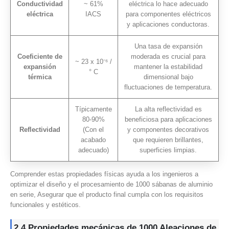
Conductividad
~ 61%
eléctrica lo hace adecuado
eléctrica
IACS
para componentes eléctricos
y aplicaciones conductoras.
Una tasa de expansión
Coeficiente de
moderada es crucial para
~ 23 x 10⁻⁶ /
expansión
mantener la estabilidad
° C
térmica
dimensional bajo
fluctuaciones de temperatura.
Típicamente
La alta reflectividad es
80-90%
beneficiosa para aplicaciones
Reflectividad
(Con el
y componentes decorativos
acabado
que requieren brillantes,
adecuado)
superficies limpias.
Comprender estas propiedades físicas ayuda a los ingenieros a
optimizar el diseño y el procesamiento de 1000 sábanas de aluminio
en serie, Asegurar que el producto final cumpla con los requisitos
funcionales y estéticos.
2.4 Propiedades mecánicas de 1000 Aleaciones de