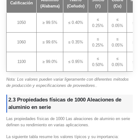
Calificación
(Alabama)
(Ceñudo)
(Y)
(Cu)
(
≤
≤
1050
≥ 99.5%
≤ 0.40%
≤ 0
0.25%
0.05%
≤
≤
1060
≥ 99.6%
≤ 0.35%
≤ 0
0.25%
0.05%
≤
≤
1100
≥ 99.0%
≤ 0.95%
≤ 0
0.50%
0.05%
Nota: Los valores pueden variar ligeramente con diferentes métodos
de producción y especificaciones de proveedores..
2.3 Propiedades físicas de 1000 Aleaciones de
aluminio en serie
Las propiedades físicas de 1000 Las aleaciones de aluminio en serie
definen su rendimiento en varias aplicaciones.
La siguiente tabla resume los valores típicos y su importancia: