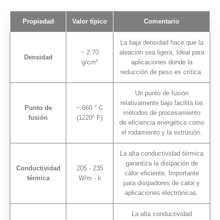
Propiedad
Valor típico
Comentario
La baja densidad hace que la
~ 2.70
aleación sea ligera, Ideal para
Densidad
g/cm³
aplicaciones donde la
reducción de peso es crítica.
Un punto de fusión
relativamente bajo facilita los
Punto de
~ 660 ° C
métodos de procesamiento
fusión
(1220° F)
de eficiencia energética como
el rodamiento y la extrusión.
La alta conductividad térmica
garantiza la disipación de
Conductividad
205 - 235
calor eficiente, Importante
térmica
W/m · k
para disipadores de calor y
aplicaciones electrónicas.
La alta conductividad