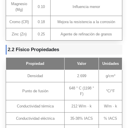
Magnesio
0.10
Influencia menor
(Mg)
Cromo (CR)
0.18
Mejora la resistencia a la corrosión
Zinc (Zn)
0.25
Agente de refinación de granos
2.2 Físico
Propiedades
Propiedad
Valor
Unidades
Densidad
2.699
g/cm³
648 ° C (1198 °
Punto de fusión
°C/°F
F)
Conductividad térmica
212 W/m · k
W/m · k
Conductividad eléctrica
35-38% IACS
% IACS