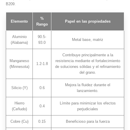
B209.
%
Elemento
Papel en las propiedades
Rango
Aluminio
90.5-
Metal base, matriz
(Alabama)
93.0
Contribuye principalmente a la
Manganeso
resistencia mediante el fortalecimiento
1.2-1.8
(Minnesota)
de soluciones sólidas y el refinamiento
del grano.
Mejora la fluidez durante el
Silicio (Y)
0.6
lanzamiento.
Hierro
Límite para minimizar los efectos
0.4
(Ceñudo)
perjudiciales
Cobre (Cu)
0.15
Beneficioso para la fuerza