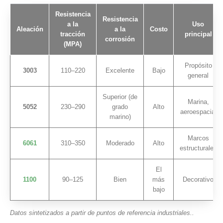
Resistencia
Resistencia
a la
Uso
Aleación
a la
Costo
tracción
principal
corrosión
(MPA)
Propósito
3003
110–220
Excelente
Bajo
general
Superior (de
Marina,
5052
230–290
grado
Alto
aeroespacial
marino)
Marcos
6061
310–350
Moderado
Alto
estructurales
El
1100
90–125
Bien
más
Decorativo
bajo
Datos sintetizados a partir de puntos de referencia industriales..