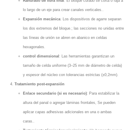
Ranurado de fibra final
: El bloque curado se corta o raja a
lo largo de un eje para crear canales verticales..
Expansión mecánica
: Los dispositivos de agarre separan
los dos extremos del bloque.; las secciones no unidas entre
las líneas de unión se abren en abanico en celdas
hexagonales.
control dimensional
: Las herramientas garantizan un
tamaño de celda uniforme (3–25 mm de diámetro de celda)
y espesor del núcleo con tolerancias estrictas (±0,2mm).
Tratamiento post-expansión
Enlace secundario (si es necesario)
: Para estabilizar la
altura del panal o agregar láminas frontales, Se pueden
aplicar capas adhesivas adicionales en una o ambas
caras..