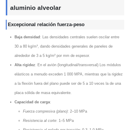
aluminio alveolar
Excepcional relación fuerza-peso
Baja densidad
: Las densidades centrales suelen oscilar entre
30 a 80 kg/m³, dando densidades generales de paneles de
alrededor de 3 a 5 kg/m² por mm de espesor.
Alta rigidez
: En el avión (longitudinal/transversal) Los módulos
elásticos a menudo exceden 1 000 MPA, mientras que la rigidez
a la flexión fuera del plano puede ser de 5 a 10 veces la de una
placa sólida de masa equivalente.
Capacidad de carga
:
Fuerza compresiva (plano)
: 2–10 MPa
Resistencia al corte
: 1–5 MPa
Resistencia al pelado por tracción
: 0.3–1,0 MPa