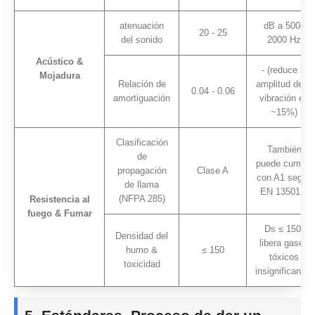
atenuación
dB a 500–
20 - 25
del sonido
2000 Hz
Acústico &
- (reduce la
Mojadura
Relación de
amplitud de la
0.04 - 0.06
amortiguación
vibración en
~15%)
Clasificación
También
de
puede cumplir
propagación
Clase A
con A1 según
de llama
EN 13501-1
(NFPA 285)
Resistencia al
fuego & Fumar
Ds ≤ 150;
Densidad del
libera gases
humo &
≤ 150
tóxicos
toxicidad
insignificantes