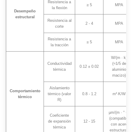
Resistencia a
≥ 5
MPA
la flexión
Desempeño
estructural
Resistencia al
2 - 4
MPA
corte
Resistencia a
≥ 5
MPA
la tracción
W/(m · k)
Conductividad
(≈1/5 de
0.12 ± 0.02
térmica
aluminio
macizo)
Aislamiento
Comportamiento
térmico (valor
0.8 - 1.2
m²·K/W
térmico
R)
µm/(m · ° C)
Coeficiente
(compatible
de expansión
12 - 15
con acero
térmica
estructural)