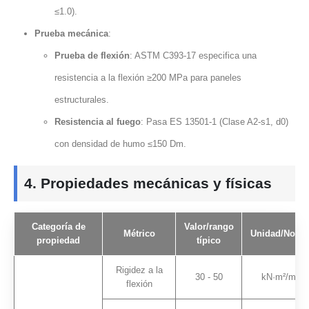
≤1.0).
Prueba mecánica
:
Prueba de flexión
: ASTM C393-17 especifica una
resistencia a la flexión ≥200 MPa para paneles
estructurales.
Resistencia al fuego
: Pasa ES 13501-1 (Clase A2-s1, d0)
con densidad de humo ≤150 Dm.
4. Propiedades mecánicas y físicas
Categoría de
Valor/rango
Métrico
Unidad/Notas
propiedad
típico
Rigidez a la
30 - 50
kN·m²/m
flexión