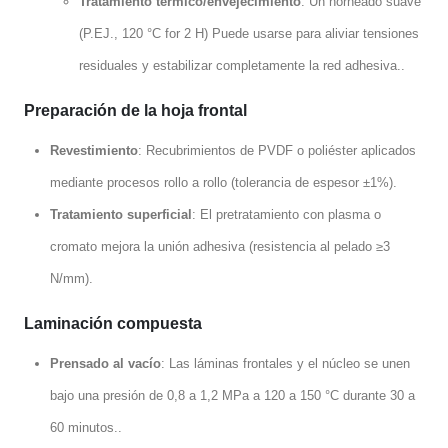
Tratamiento térmico/envejecimiento
: Un horneado suave
(P.EJ., 120
°C for
2 H) Puede usarse para aliviar tensiones
residuales y estabilizar completamente la red adhesiva..
Preparación de la hoja frontal
Revestimiento
: Recubrimientos de PVDF o poliéster aplicados
mediante procesos rollo a rollo (tolerancia de espesor ±1%).
Tratamiento superficial
: El pretratamiento con plasma o
cromato mejora la unión adhesiva (resistencia al pelado ≥3
N/mm).
Laminación compuesta
Prensado al vacío
: Las láminas frontales y el núcleo se unen
bajo una presión de 0,8 a 1,2 MPa a 120 a 150 °C durante 30 a
60 minutos..