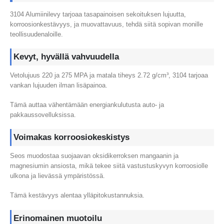
3104 Alumiinilevy tarjoaa tasapainoisen sekoituksen lujuutta,
korroosionkestävyys, ja muovattavuus, tehdä siitä sopivan monille
teollisuudenaloille.
Kevyt, hyvällä vahvuudella
Vetolujuus 220 ja 275 MPA ja matala tiheys 2.72 g/cm³, 3104 tarjoaa
vankan lujuuden ilman lisäpainoa.
Tämä auttaa vähentämään energiankulutusta auto- ja
pakkaussovelluksissa.
Voimakas korroosiokeskistys
Seos muodostaa suojaavan oksidikerroksen mangaanin ja
magnesiumin ansiosta, mikä tekee siitä vastustuskyvyn korroosiolle
ulkona ja lievässä ympäristössä.
Tämä kestävyys alentaa ylläpitokustannuksia.
Erinomainen muotoilu