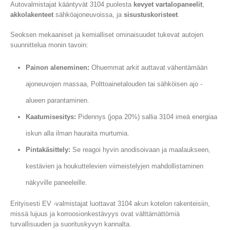
Autovalmistajat kääntyvät 3104 puolesta
kevyet vartalopaneelit
,
akkolakenteet
sähköajoneuvoissa, ja
sisustuskoristeet
.
Seoksen mekaaniset ja kemialliset ominaisuudet tukevat autojen
suunnittelua monin tavoin:
Painon aleneminen:
Ohuemmat arkit auttavat vähentämään
ajoneuvojen massaa, Polttoainetalouden tai sähköisen ajo -
alueen parantaminen.
Kaatumisesitys:
Pidennys (jopa 20%) sallia 3104 imeä energiaa
iskun alla ilman hauraita murtumia.
Pintakäsittely:
Se reagoi hyvin anodisoivaan ja maalaukseen,
kestävien ja houkuttelevien viimeistelyjen mahdollistaminen
näkyville paneeleille.
Erityisesti EV -valmistajat luottavat 3104 akun kotelon rakenteisiin,
missä lujuus ja korroosionkestävyys ovat välttämättömiä
turvallisuuden ja suorituskyvyn kannalta.