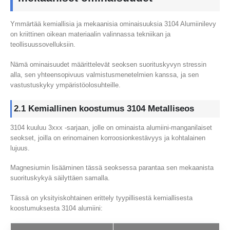
Ymmärtää kemiallisia ja mekaanisia ominaisuuksia 3104 Alumiinilevy
on kriittinen oikean materiaalin valinnassa tekniikan ja
teollisuussovelluksiin.
Nämä ominaisuudet määrittelevät seoksen suorituskyvyn stressin
alla, sen yhteensopivuus valmistusmenetelmien kanssa, ja sen
vastustuskyky ympäristöolosuhteille.
2.1 Kemiallinen koostumus 3104 Metalliseos
3104 kuuluu 3xxx -sarjaan, jolle on ominaista alumiini-manganilaiset
seokset, joilla on erinomainen korroosionkestävyys ja kohtalainen
lujuus.
Magnesiumin lisääminen tässä seoksessa parantaa sen mekaanista
suorituskykyä säilyttäen samalla.
Tässä on yksityiskohtainen erittely tyypillisestä kemiallisesta
koostumuksesta 3104 alumiini: