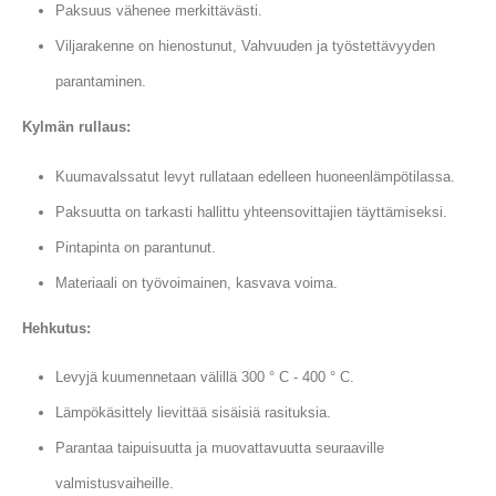
Paksuus vähenee merkittävästi.
Viljarakenne on hienostunut, Vahvuuden ja työstettävyyden
parantaminen.
Kylmän rullaus:
Kuumavalssatut levyt rullataan edelleen huoneenlämpötilassa.
Paksuutta on tarkasti hallittu yhteensovittajien täyttämiseksi.
Pintapinta on parantunut.
Materiaali on työvoimainen, kasvava voima.
Hehkutus:
Levyjä kuumennetaan välillä 300 ° C - 400 ° C.
Lämpökäsittely lievittää sisäisiä rasituksia.
Parantaa taipuisuutta ja muovattavuutta seuraaville
valmistusvaiheille.