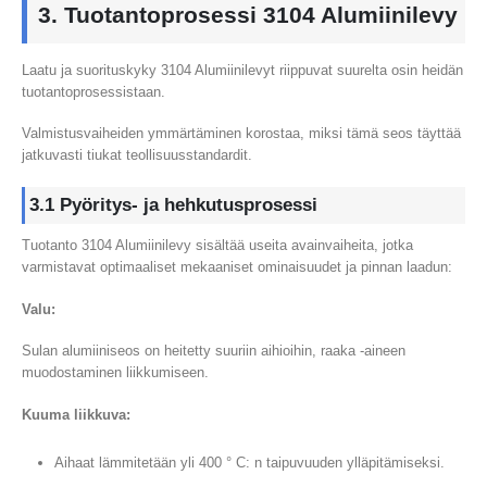
3. Tuotantoprosessi 3104 Alumiinilevy
Laatu ja suorituskyky 3104 Alumiinilevyt riippuvat suurelta osin heidän
tuotantoprosessistaan.
Valmistusvaiheiden ymmärtäminen korostaa, miksi tämä seos täyttää
jatkuvasti tiukat teollisuusstandardit.
3.1 Pyöritys- ja hehkutusprosessi
Tuotanto 3104 Alumiinilevy sisältää useita avainvaiheita, jotka
varmistavat optimaaliset mekaaniset ominaisuudet ja pinnan laadun:
Valu:
Sulan alumiiniseos on heitetty suuriin aihioihin, raaka -aineen
muodostaminen liikkumiseen.
Kuuma liikkuva:
Aihaat lämmitetään yli 400 ° C: n taipuvuuden ylläpitämiseksi.