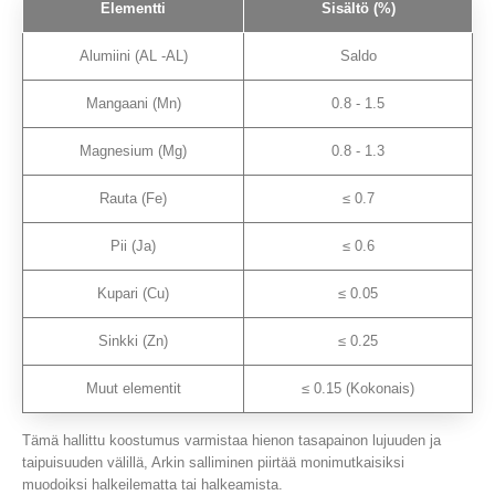
Elementti
Sisältö (%)
Alumiini (AL -AL)
Saldo
Mangaani (Mn)
0.8 - 1.5
Magnesium (Mg)
0.8 - 1.3
Rauta (Fe)
≤ 0.7
Pii (Ja)
≤ 0.6
Kupari (Cu)
≤ 0.05
Sinkki (Zn)
≤ 0.25
Muut elementit
≤ 0.15 (Kokonais)
Tämä hallittu koostumus varmistaa hienon tasapainon lujuuden ja
taipuisuuden välillä, Arkin salliminen piirtää monimutkaisiksi
muodoiksi halkeilematta tai halkeamista.