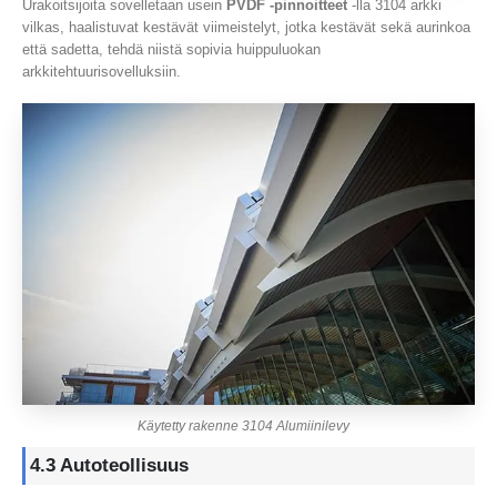
Urakoitsijoita sovelletaan usein
PVDF -pinnoitteet
-lla 3104 arkki
vilkas, haalistuvat kestävät viimeistelyt, jotka kestävät sekä aurinkoa
että sadetta, tehdä niistä sopivia huippuluokan
arkkitehtuurisovelluksiin.
Käytetty rakenne 3104 Alumiinilevy
4.3 Autoteollisuus