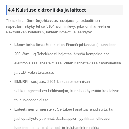
4.4 Kulutuselektroniikka ja laitteet
Yhdistelmä
lämmönjohtavuus
,
suojaus
, ja
esteettinen
sopeutumiskyky
tehdä 3104 alumiinilevy, joka on ihanteellinen
elektroniikan koteloihin, laitteen kotelot, ja jäähdyte:
Lämmönhallinta:
Sen korkea lämmönjohtavuus (suunnilleen
205 W/m · k) Tehokkaasti hajottaa lämpöä kompakteissa
elektronisissa järjestelmissä, kuten kannettavissa tietokoneissa
ja LED -valaistuksessa.
EMI/RFI -suojaus:
3104 Tarjoaa erinomaisen
sähkömagneettisen häiriösuojan, kun sitä käytetään koteloissa
tai suojapaneeleissa.
Esteettinen viimeistely:
Se tukee harjattua, anodisoitu, tai
jauhepäällystetyt pinnat, Jääkaappien tyylikkään ulkoasun
luominen, ilmastointilaitteet, ja kulutuselektroniikka.