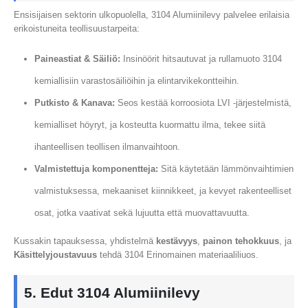
Ensisijaisen sektorin ulkopuolella, 3104 Alumiinilevy palvelee erilaisia ​​
erikoistuneita teollisuustarpeita:
Paineastiat & Säiliö:
Insinöörit hitsautuvat ja rullamuoto 3104
kemiallisiin varastosäiliöihin ja elintarvikekontteihin.
Putkisto & Kanava:
Seos kestää korroosiota LVI -järjestelmistä,
kemialliset höyryt, ja kosteutta kuormattu ilma, tekee siitä
ihanteellisen teollisen ilmanvaihtoon.
Valmistettuja komponentteja:
Sitä käytetään lämmönvaihtimien
valmistuksessa, mekaaniset kiinnikkeet, ja kevyet rakenteelliset
osat, jotka vaativat sekä lujuutta että muovattavuutta.
Kussakin tapauksessa, yhdistelmä
kestävyys
,
painon tehokkuus
, ja
Käsittelyjoustavuus
tehdä 3104 Erinomainen materiaaliliuos.
5. Edut 3104 Alumiinilevy