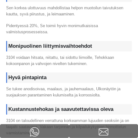
Sen korkea ulottuvuus mahdollistaa helpon muotoilun taivutuksen
kautta, syvä piirustus, ja leimaaminen.
Pidentyessä 20%, Se toimii hyvin monimutkaisissa
valmistusprosesseissa.
Monipuolinen liittymisvaihtoehdot
3104 voidaan hitsata, niitattu, tai sidottu liimoille, Tehokkaan
kokoonpanon ja vahvojen nivelten tukeminen.
Hyvä pintapinta
Se tukee anodisoivaa, maalaus, ja jauhemaalaus, Ulkonäytön ja
suojauksen parantaminen kulumiselta ja korroosiolta.
Kustannustehokas ja saavutettavissa oleva
3104 on taloudellinen verrattuna korkeamman lujuuden seoksiin ja on
laajalti saatavana, Vakaan tarjonnan ja kilpailukykyisen hinnoittelun
varmistaminen.