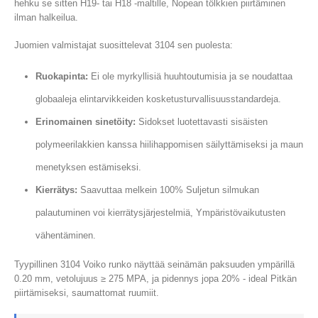
hehku se sitten H19- tai H18 -maltille, Nopean tölkkien piirtäminen
ilman halkeilua.
Juomien valmistajat suosittelevat 3104 sen puolesta:
Ruokapinta:
Ei ole myrkyllisiä huuhtoutumisia ja se noudattaa
globaaleja elintarvikkeiden kosketusturvallisuusstandardeja.
Erinomainen sinetöity:
Sidokset luotettavasti sisäisten
polymeerilakkien kanssa hiilihappomisen säilyttämiseksi ja maun
menetyksen estämiseksi.
Kierrätys:
Saavuttaa melkein 100% Suljetun silmukan
palautuminen voi kierrätysjärjestelmiä, Ympäristövaikutusten
vähentäminen.
Tyypillinen 3104 Voiko runko näyttää seinämän paksuuden ympärillä
0.20 mm, vetolujuus ≥ 275 MPA, ja pidennys jopa 20% - ideal Pitkän
piirtämiseksi, saumattomat ruumiit.