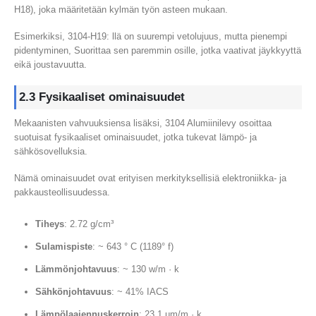
H18), joka määritetään kylmän työn asteen mukaan.
Esimerkiksi, 3104-H19: llä on suurempi vetolujuus, mutta pienempi
pidentyminen, Suorittaa sen paremmin osille, jotka vaativat jäykkyyttä
eikä joustavuutta.
2.3 Fysikaaliset ominaisuudet
Mekaanisten vahvuuksiensa lisäksi, 3104 Alumiinilevy osoittaa
suotuisat fysikaaliset ominaisuudet, jotka tukevat lämpö- ja
sähkösovelluksia.
Nämä ominaisuudet ovat erityisen merkityksellisiä elektroniikka- ja
pakkausteollisuudessa.
Tiheys
: 2.72 g/cm³
Sulamispiste
: ~ 643 ° C (1189° f)
Lämmönjohtavuus
: ~ 130 w/m · k
Sähkönjohtavuus
: ~ 41% IACS
Lämpölaajennuskerroin
: 23.1 µm/m · k