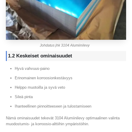
Johdatus jhk 3104 Alumiinilevy
1.2 Keskeiset ominaisuudet
Hyvä vahvuus-paino
Erinomainen korroosionkestävyys
Helppo muotoilla ja syvä veto
Sileä pinta
Ihanteellinen pinnoitteeseen ja tulostamiseen
Nämä ominaisuudet tekevät 3104 Alumiinilevy optimaalinen valinta
muodostumis- ja korroosio-alttiihin ympäristöihin.