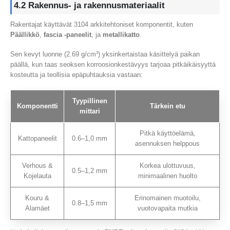
4.2 Rakennus- ja rakennusmateriaalit
Rakentajat käyttävät 3104 arkkitehtoniset komponentit, kuten
Päällikkö
,
fascia -paneelit
, ja
metallikatto
.
Sen kevyt luonne (2.69 g/cm³) yksinkertaistaa käsittelyä paikan
päällä, kun taas seoksen korroosionkestävyys tarjoaa pitkäikäisyyttä
kosteutta ja teollisia epäpuhtauksia vastaan:
Tyypillinen
Komponentti
Tärkein etu
mittari
Pitkä käyttöelämä,
Kattopaneelit
0.6–1,0 mm
asennuksen helppous
Verhous &
Korkea ulottuvuus,
0.5–1,2 mm
Kojelauta
minimaalinen huolto
Kouru &
Erinomainen muotoilu,
0.8–1,5 mm
Alamäet
vuotovapaita mutkia