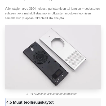
Valmistajien arvo 3104 helposti puristamisen tai jarrujen muodostetun
suhteen, joka mahdollistaa monimutkaisten muotojen luomisen
samalla kun ylläpitää rakenteellista eheyttä.
3104 Alumiinilevy kulutuselektroniikalle
4.5 Muut teollisuuskäytöt