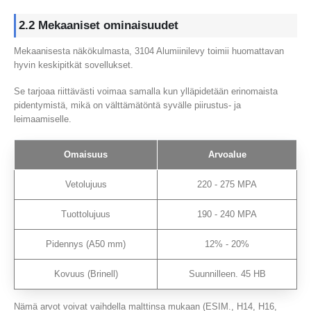
2.2 Mekaaniset ominaisuudet
Mekaanisesta näkökulmasta, 3104 Alumiinilevy toimii huomattavan
hyvin keskipitkät sovellukset.
Se tarjoaa riittävästi voimaa samalla kun ylläpidetään erinomaista
pidentymistä, mikä on välttämätöntä syvälle piirustus- ja
leimaamiselle.
Omaisuus
Arvoalue
Vetolujuus
220 - 275 MPA
Tuottolujuus
190 - 240 MPA
Pidennys (A50 mm)
12% - 20%
Kovuus (Brinell)
Suunnilleen. 45 HB
Nämä arvot voivat vaihdella malttinsa mukaan (ESIM., H14, H16,