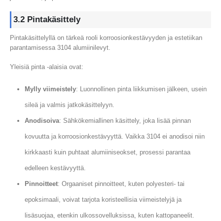
3.2 Pintakäsittely
Pintakäsittelyllä on tärkeä rooli korroosionkestävyyden ja estetiikan
parantamisessa 3104 alumiinilevyt.
Yleisiä pinta -alaisia ​​ovat:
Mylly viimeistely
: Luonnollinen pinta liikkumisen jälkeen, usein
sileä ja valmis jatkokäsittelyyn.
Anodisoiva
: Sähkökemiallinen käsittely, joka lisää pinnan
kovuutta ja korroosionkestävyyttä. Vaikka 3104 ei anodisoi niin
kirkkaasti kuin puhtaat alumiiniseokset, prosessi parantaa
edelleen kestävyyttä.
Pinnoitteet
: Orgaaniset pinnoitteet, kuten polyesteri- tai
epoksimaali, voivat tarjota koristeellisia viimeistelyjä ja
lisäsuojaa, etenkin ulkossovelluksissa, kuten kattopaneelit.