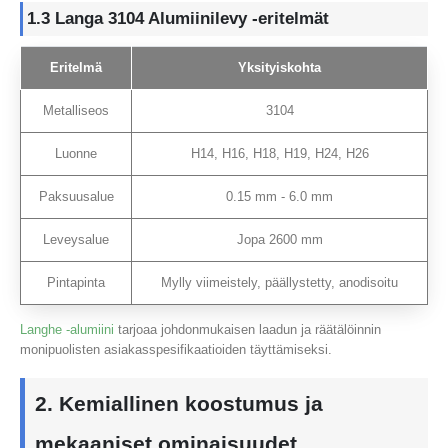
1.3 Langa 3104 Alumiinilevy -eritelmät
Eritelmä
Yksityiskohta
Metalliseos
3104
Luonne
H14, H16, H18, H19, H24, H26
Paksuusalue
0.15 mm - 6.0 mm
Leveysalue
Jopa 2600 mm
Pintapinta
Mylly viimeistely, päällystetty, anodisoitu
Langhe -alumiini
tarjoaa johdonmukaisen laadun ja räätälöinnin
monipuolisten asiakasspesifikaatioiden täyttämiseksi.
2. Kemiallinen koostumus ja
mekaaniset ominaisuudet