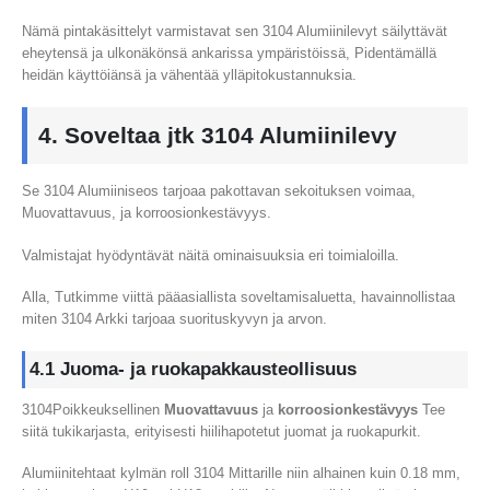
Nämä pintakäsittelyt varmistavat sen 3104 Alumiinilevyt säilyttävät
eheytensä ja ulkonäkönsä ankarissa ympäristöissä, Pidentämällä
heidän käyttöiänsä ja vähentää ylläpitokustannuksia.
4. Soveltaa jtk 3104 Alumiinilevy
Se 3104 Alumiiniseos tarjoaa pakottavan sekoituksen voimaa,
Muovattavuus, ja korroosionkestävyys.
Valmistajat hyödyntävät näitä ominaisuuksia eri toimialoilla.
Alla, Tutkimme viittä pääasiallista soveltamisaluetta, havainnollistaa
miten 3104 Arkki tarjoaa suorituskyvyn ja arvon.
4.1 Juoma- ja ruokapakkausteollisuus
3104Poikkeuksellinen
Muovattavuus
ja
korroosionkestävyys
Tee
siitä tukikarjasta, erityisesti hiilihapotetut juomat ja ruokapurkit.
Alumiinitehtaat kylmän roll 3104 Mittarille niin alhainen kuin 0.18 mm,