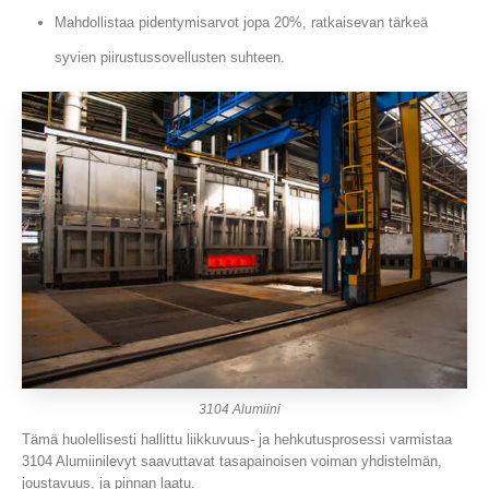
Mahdollistaa pidentymisarvot jopa 20%, ratkaisevan tärkeä
syvien piirustussovellusten suhteen.
3104 Alumiini
Tämä huolellisesti hallittu liikkuvuus- ja hehkutusprosessi varmistaa
3104 Alumiinilevyt saavuttavat tasapainoisen voiman yhdistelmän,
joustavuus, ja pinnan laatu.