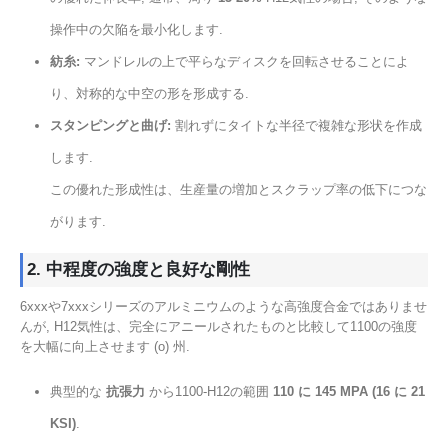
操作中の欠陥を最小化します.
紡糸:
マンドレルの上で平らなディスクを回転させることによ
り、対称的な中空の形を形成する.
スタンピングと曲げ:
割れずにタイトな半径で複雑な形状を作成
します.
この優れた形成性は、生産量の増加とスクラップ率の低下につな
がります.
2. 中程度の強度と良好な剛性
6xxxや7xxxシリーズのアルミニウムのような高強度合金ではありませ
んが, H12気性は、完全にアニールされたものと比較して1100の強度
を大幅に向上させます (o) 州.
典型的な
抗張力
から1100-H12の範囲
110 に 145 MPA (16 に 21
KSI)
.