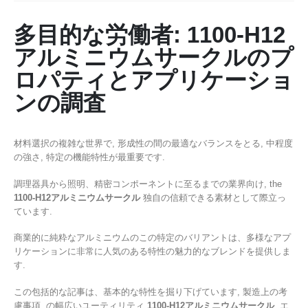
多目的な労働者: 1100-H12
アルミニウムサークルのプ
ロパティとアプリケーショ
ンの調査
材料選択の複雑な世界で, 形成性の間の最適なバランスをとる, 中程度
の強さ, 特定の機能特性が最重要です.
調理器具から照明、精密コンポーネントに至るまでの業界向け,
the
1100-H12アルミニウムサークル
独自の信頼できる素材として際立っ
ています.
商業的に純粋なアルミニウムのこの特定のバリアントは、多様なアプ
リケーションに非常に人気のある特性の魅力的なブレンドを提供しま
す.
この包括的な記事は、基本的な特性を掘り下げています, 製造上の考
慮事項, の幅広いユーティリティ
1100-H12アルミニウムサークル
, エ