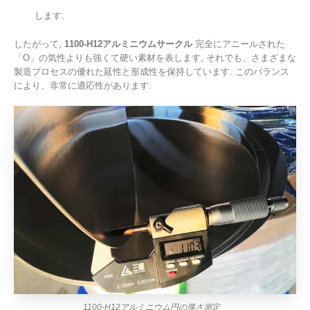
します.
したがって,
1100-H12アルミニウムサークル
完全にアニールされた
「O」の気性よりも強くて硬い素材を表します, それでも、さまざまな
製造プロセスの優れた延性と形成性を保持しています. このバランス
により、非常に適応性があります.
1100-H12アルミニウム円の厚さ測定