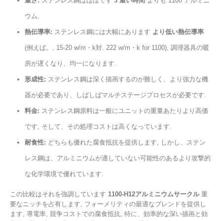
重さ:
ステンレス鋼はほぼです
3 重い時間
よりも 1100 アルミニ
ウム.
熱伝導率:
ステンレス鋼には大幅にあります
より低い熱伝導率
(例えば。, 15-20 w/m・k対. 222 w/m・k for 1100), 調理器具の暖
房が遅くなり、均一になります.
形成性:
ステンレス鋼は深く描画するのが難しく、より強力な機
器が必要であり、しばしばマルチステージプロセスが必要です.
料金:
ステンレス鋼原料は一般にユニットの重量あたりより高価
です, そして、その処理コストは高くなっています.
耐食性:
どちらも優れた腐食抵抗を提供します, しかし、ステン
レス鋼は、アルミニウムが適していない可能性のあるより攻撃的
な化学環境で優れています.
この比較はそれを強調しています
1100-H12アルミニウムサークル
重
要なニッチを占有します, フォーメリティの最適なブレンドを提供し
ます, 導電率, 競争コストでの腐食抵抗, 特に、効率的な深い描画と効