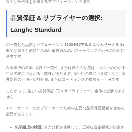
果的な熱伝達を要求するアプリケーションの場合.
品質保証 & サプライヤーの選択:
Langhe Standard
の一貫した品質とパフォーマンス
1100-H12アルミニウムサークル
効
率的な製造と信頼性の高い最終製品のパフォーマンスのための絶対に
基本です.
合金組成の変動, 気性の一貫性, または表面の品質は、コストのかかる
生産欠陥につながる可能性があります, 深い絵の際に引き裂くなど, 調
理器具の不均一な熱分布, またはコーティングの接着が不十分です.
したがって, 厳しい品質保証 (Qa) サプライチェーン全体は交渉できま
せん.
アルミサークルのサプライヤーのための主要な品質保証措置を含める
必要があります:
化学組成の検証:
分光分析を使用して、正確な合金要素が指定さ