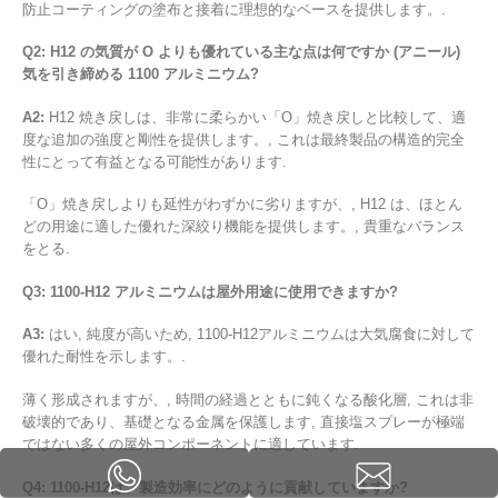
防止コーティングの塗布と接着に理想的なベースを提供します。.
Q2: H12 の気質が O よりも優れている主な点は何ですか (アニール)
気を引き締める 1100 アルミニウム?
A2:
H12 焼き戻しは、非常に柔らかい「O」焼き戻しと比較して、適
度な追加の強度と剛性を提供します。, これは最終製品の構造的完全
性にとって有益となる可能性があります.
「O」焼き戻しよりも延性がわずかに劣りますが、, H12 は、ほとん
どの用途に適した優れた深絞り機能を提供します。, 貴重なバランス
をとる.
Q3: 1100-H12 アルミニウムは屋外用途に使用できますか?
A3:
はい, 純度が高いため, 1100-H12アルミニウムは大気腐食に対して
優れた耐性を示します。.
薄く形成されますが、, 時間の経過とともに鈍くなる酸化層, これは非
破壊的であり、基礎となる金属を保護します, 直接塩スプレーが極端
ではない多くの屋外コンポーネントに適しています.
Q4: 1100-H12は、製造効率にどのように貢献していますか?