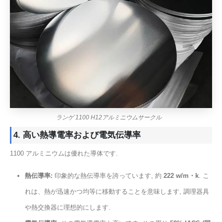
ランゲ 1100 H12アルミニウムサークル
4. 高い熱導電率および電気伝導率
1100 アルミニウムは優れた導体です.
熱伝導率:
印象的な熱伝導率を誇っています, 約
222 w/m・k
. こ
れは、熱が迅速かつ均等に移動することを意味します, 調理器具
や熱交換器に理想的にします.