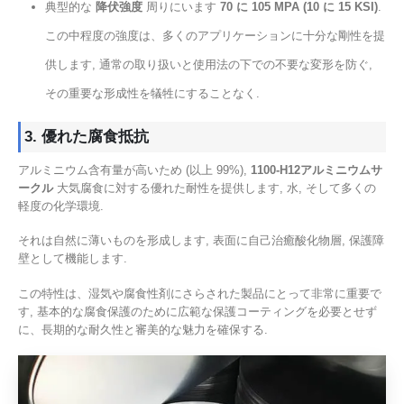
典型的な
降伏強度
周りにいます
70 に 105 MPA (10 に 15 KSI)
.
この中程度の強度は、多くのアプリケーションに十分な剛性を提
供します, 通常の取り扱いと使用法の下での不要な変形を防ぐ,
その重要な形成性を犠牲にすることなく.
3. 優れた腐食抵抗
アルミニウム含有量が高いため (以上 99%),
1100-H12アルミニウムサ
ークル
大気腐食に対する優れた耐性を提供します, 水, そして多くの
軽度の化学環境.
それは自然に薄いものを形成します, 表面に自己治癒酸化物層, 保護障
壁として機能します.
この特性は、湿気や腐食性剤にさらされた製品にとって非常に重要で
す, 基本的な腐食保護のために広範な保護コーティングを必要とせず
に、長期的な耐久性と審美的な魅力を確保する.