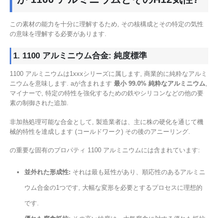
この素材の能力を十分に理解するため, その核構成とその特定の気性
の意味を理解する必要があります.
1. 1100 アルミニウム合金: 純度標準
1100 アルミニウムは1xxxシリーズに属します, 商業的に純粋なアルミ
ニウムを意味します. aが含まれます
最小 99.0% 純粋なアルミニウム
,
マイナーで, 特定の特性を強化するための鉄やシリコンなどの他の要
素の制御された追加.
非加熱処理可能な合金として, 製造業者は、主に株の硬化を通じて機
械的特性を達成します (コールドワーク) その後のアニーリング.
の重要な固有のプロパティ 1100 アルミニウムには含まれています:
並外れた形成性:
それは最も延性があり、順応性のあるアルミニ
ウム合金の1つです, 大幅な変形を必要とするプロセスに理想的
です.