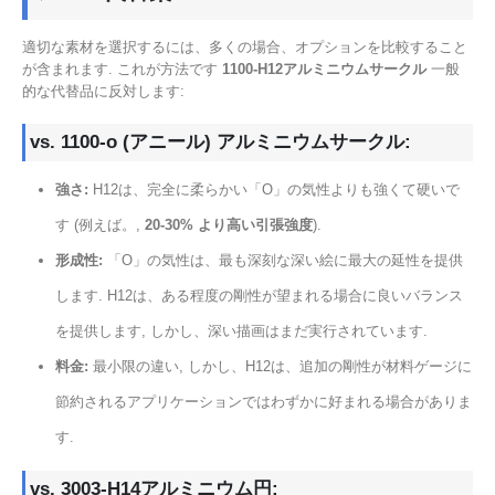
適切な素材を選択するには、多くの場合、オプションを比較すること
が含まれます. これが方法です
1100-H12アルミニウムサークル
一般
的な代替品に反対します:
vs. 1100-o (アニール) アルミニウムサークル:
強さ:
H12は、完全に柔らかい「O」の気性よりも強くて硬いで
す (例えば。,
20-30% より高い引張強度
).
形成性:
「O」の気性は、最も深刻な深い絵に最大の延性を提供
します. H12は、ある程度の剛性が望まれる場合に良いバランス
を提供します, しかし、深い描画はまだ実行されています.
料金:
最小限の違い, しかし、H12は、追加の剛性が材料ゲージに
節約されるアプリケーションではわずかに好まれる場合がありま
す.
vs. 3003-H14アルミニウム円: