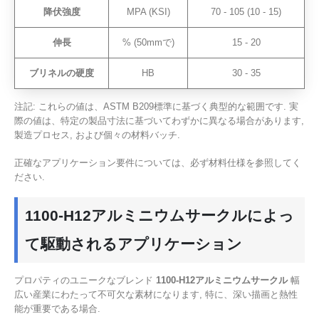
降伏強度
MPA (KSI)
70 - 105 (10 - 15)
伸長
% (50mmで)
15 - 20
ブリネルの硬度
HB
30 - 35
注記: これらの値は、ASTM B209標準に基づく典型的な範囲です. 実
際の値は、特定の製品寸法に基づいてわずかに異なる場合があります,
製造プロセス, および個々の材料バッチ.
正確なアプリケーション要件については、必ず材料仕様を参照してく
ださい.
1100-H12アルミニウムサークルによっ
て駆動されるアプリケーション
プロパティのユニークなブレンド
1100-H12アルミニウムサークル
幅
広い産業にわたって不可欠な素材になります, 特に、深い描画と熱性
能が重要である場合.