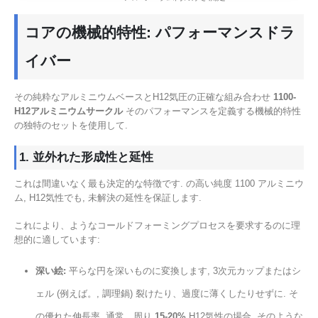
コアの機械的特性: パフォーマンスドラ
イバー
その純粋なアルミニウムベースとH12気圧の正確な組み合わせ
1100-
H12アルミニウムサークル
そのパフォーマンスを定義する機械的特性
の独特のセットを使用して.
1. 並外れた形成性と延性
これは間違いなく最も決定的な特徴です. の高い純度 1100 アルミニウ
ム, H12気性でも, 未解決の延性を保証します.
これにより、ようなコールドフォーミングプロセスを要求するのに理
想的に適しています:
深い絵:
平らな円を深いものに変換します, 3次元カップまたはシ
ェル (例えば。, 調理鍋) 裂けたり、過度に薄くしたりせずに. そ
の優れた伸長率, 通常、周り
15-20%
H12気性の場合, そのような