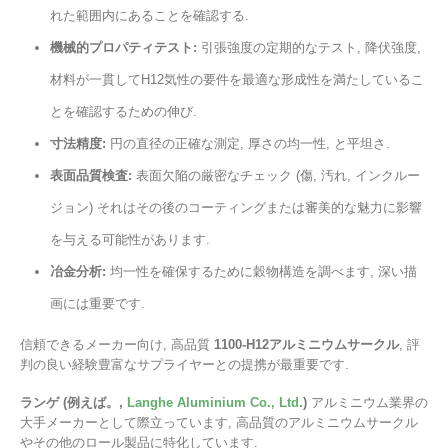
れた範囲内にあることを確認する.
機械的プロパティテスト:
引張強度の定期的なテスト, 降伏強度,
材料が一貫してH12気性の要件を最適な形成性を満たしているこ
とを確認するための伸び.
寸法精度:
円の直径の正確な測定, 厚さの均一性, と平坦さ.
表面品質検査:
表面欠陥の厳密なチェック (傷, 汚れ, インクルー
ジョン) それはその後のコーティングまたは審美的な魅力に影響
を与える可能性があります.
冶金分析:
均一性を確保するために穀物構造を調べます, 深い描
画には重要です.
信頼できるメーカー向け, 高品質
1100-H12アルミニウムサークル
, 評
判の良い経験豊富なサプライヤーとの提携が最重要です.
ランゲ (例えば。,
Langhe Aluminium Co., Ltd.
)
アルミニウム業界の
大手メーカーとして際立っています, 高品質のアルミニウムサークル
やその他のロール製品に特化しています.