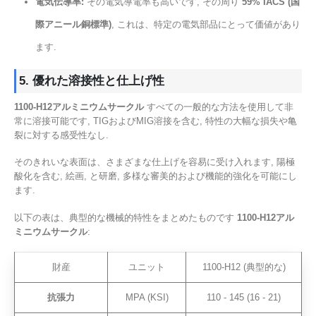
電気伝導率:
その電気導電率も高いです, その周り
59% IACS (国
際アニール銅標準)
, これは、特定の電気部品にとって価値があり
ます.
5. 優れた溶接性と仕上げ性
1100-H12アルミニウムサークル
すべての一般的な方法を使用して非
常に溶接可能です, TIGおよびMIG溶接を含む, 特性の大幅な損失や亀
裂に対する感受性なし.
そのきれいな表面は、さまざまな仕上げを容易に受け入れます, 陽極
酸化を含む, 絵画, と研磨, 多様な審美的および機能的強化を可能にし
ます.
以下の表は、典型的な機械的特性をまとめたものです
1100-H12アル
ミニウムサークル
:
財産
ユニット
1100-H12 (典型的な)
抗張力
MPA (KSI)
110 - 145 (16 - 21)