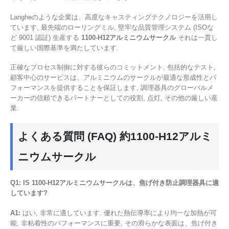
Langheのような企業は、高度なキャスティングテクノロジーを活用し
ています, 最先端のローリングミル, 堅牢な品質管理システム (ISOな
ど 9001 認証) 生産する
1100-H12アルミニウムサークル
それは一貫し
て厳しい国際基準を満たしています.
正確なプロセス制御に対する彼らのコミットメント, 包括的なテスト,
顧客中心のサービスは、アルミニウムのサークルが最適な形成性とパ
フォーマンスを提供することを保証します, 調理器具のグローバルメ
ーカーの信頼できるパートナーとしての役割, 点灯, その他の厳しい産
業.
よくある質問 (FAQ) 約1100-H12アルミ
ニウムサークル
Q1: IS 1100-H12アルミニウムサークルは、焦げ付き防止調理器具に適
しています?
A1:
はい, 非常に適しています. 優れた熱伝導率により均一な加熱が可
能, 非粘着性のパフォーマンスに重要, その滑らかな表面は、焦げ付き