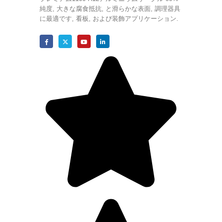
純度, 大きな腐食抵抗, と滑らかな表面, 調理器具
に最適です, 看板, および装飾アプリケーション.