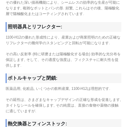
その優れた深い描画機能により、シームレスの効率的な生産が可能に
なります, 複雑なポットとパンの形. 頻繁, これらはその後、陽極酸化
層で陽極酸化またはコーティングされています.
照明器具とリフレクター:
1100-H12の優れた形成性により、産業および商業照明のための正確な
リフレクターの幾何学のスタンピングと回転が可能になります.
その高い反射率 (特に研磨または陽極酸化する場合) 効率的な光分布を
保証します, そして、その適度な強度は、フィクスチャに耐久性を提
供します.
ボトルキャップと閉鎖:
医薬品用, 化粧品, いくつかの飲料産業, 1100-H12は理想的です.
その延性は、さまざまなキャップデザインの正確な形成を促進します,
タイトなシールを確保します, その純度は、直接の食物や薬物の接触
に適していますが.
熱交換器とフィンストック: