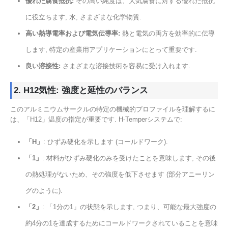
優れた腐食抵抗:
その高い純度は、大気腐食に対する優れた抵抗
に役立ちます, 水, さまざまな化学物質.
高い熱導電率および電気伝導率:
熱と電気の両方を効率的に伝導
します, 特定の産業用アプリケーションにとって重要です.
良い溶接性:
さまざまな溶接技術を容易に受け入れます.
2. H12気性: 強度と延性のバランス
このアルミニウムサークルの特定の機械的プロファイルを理解するに
は、「H12」温度の指定が重要です. H-Temperシステムで:
「H」
: ひずみ硬化を示します (コールドワーク).
「1」
: 材料がひずみ硬化のみを受けたことを意味します, その後
の熱処理がないため、その強度を低下させます (部分アニーリン
グのように).
「2」
: 「1分の1」の状態を示します, つまり、可能な最大強度の
約4分の1を達成するためにコールドワークされていることを意味