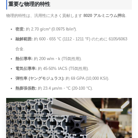
重要な物理的特性
物理的特性は、汎用性に大きく貢献します
8020 アルミニウム押出
.
密度:
約 2.70 g/cm³ (0.0975 lb/in³).
融解範囲:
約 600 - 655 °C (1112 - 1211 °F) のために 6105/6063
合金.
熱伝導率:
約 200 w/m・k (T5気性用).
電気伝導率:
約 45-50% IACS (T5気性用).
弾性率 (ヤングモジュラス):
約 69 GPA (10,000 KSI).
熱膨張係数:
約 23.4 µm/m・°C (20-100 °C).