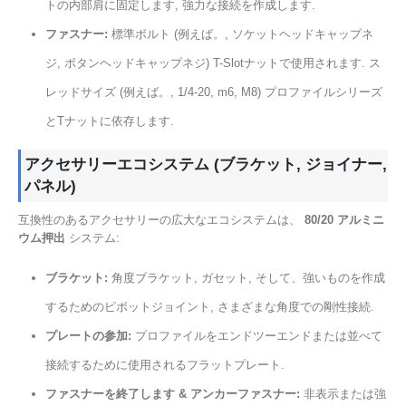
トの内部肩に固定します, 強力な接続を作成します.
ファスナー:
標準ボルト (例えば。, ソケットヘッドキャップネ
ジ, ボタンヘッドキャップネジ) T-Slotナットで使用されます. ス
レッドサイズ (例えば。, 1/4-20, m6, M8) プロファイルシリーズ
とTナットに依存します.
アクセサリーエコシステム (ブラケット, ジョイナー,
パネル)
互換性のあるアクセサリーの広大なエコシステムは、
80/20 アルミニ
ウム押出
システム:
ブラケット:
角度ブラケット, ガセット, そして、強いものを作成
するためのピボットジョイント, さまざまな角度での剛性接続.
プレートの参加:
プロファイルをエンドツーエンドまたは並べて
接続するために使用されるフラットプレート.
ファスナーを終了します & アンカーファスナー:
非表示または強