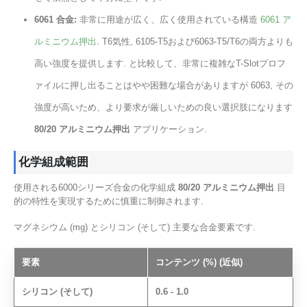
6061 合金:
非常に用途が広く、広く使用されている構造
6061 ア
ルミニウム押出
. T6気性, 6105-T5および6063-T5/T6の両方よりも
高い強度を提供します. と比較して、非常に複雑なT-Slotプロフ
ァイルに押し出ることはやや困難な場合がありますが 6063, その
強度が高いため、より要求が厳しいための良い選択肢になります
80/20 アルミニウム押出
アプリケーション.
化学組成範囲
使用される6000シリーズ合金の化学組成
80/20 アルミニウム押出
目
的の特性を実現するために慎重に制御されます.
マグネシウム (mg) とシリコン (そして) 主要な合金要素です.
要素
コンテンツ (%) (近似)
シリコン (そして)
0.6 - 1.0