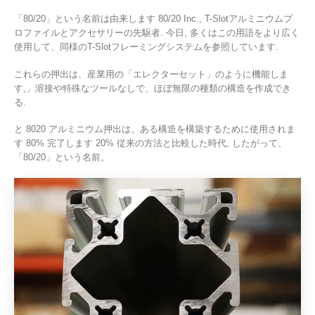
「80/20」という名前は由来します 80/20 Inc., T-Slotアルミニウムプ
ロファイルとアクセサリーの先駆者. 今日, 多くはこの用語をより広く
使用して、同様のT-Slotフレーミングシステムを参照しています.
これらの押出は、産業用の「エレクターセット」のように機能しま
す,」溶接や特殊なツールなしで、ほぼ無限の種類の構造を作成でき
る.
と 8020 アルミニウム押出は、ある構造を構築するために使用されま
す 80% 完了します 20% 従来の方法と比較した時代, したがって、
「80/20」という名前。