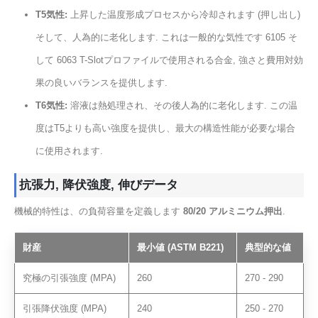
T5気性:
上昇した温度形成プロセスから冷却されます (押し出し)
そして、人為的に老化します. これは一般的な気性です 6105 そ
して 6063 T-Slotプロファイルで使用される合金, 強さと費用対効
果の良いバランスを提供します.
T6気性:
溶液は熱処理され、その後人為的に老化します. この温
度はT5よりも高い強度を提供し、最大の構造性能が必要な場合
に使用されます.
抗張力, 降伏強度, 伸びデータ
機械的特性は、の負荷容量を定義します
80/20 アルミニウム押出
.
財産
最小値 (ASTM B221)
典型的な値
究極の引張強度 (MPA)
260
270 - 290
引張降伏強度 (MPA)
240
250 - 270