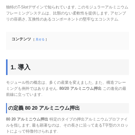
独特のT-Slotデザインで知られています, このモジュラーアルミニウム
フレーミングシステムは、比類のない柔軟性を提供します, アセンブ
リの容易さ, 互換性のあるコンポーネントの堅牢なエコシステム.
コンテンツ
見せる
1. 導入
モジュール性の概念は、多くの産業を変えました, また、構造フレー
ミングも例外ではありません.
80/20 アルミニウム押出
この進化の最
前線に立っています.
の定義 80 20 アルミニウム押出
80 20 アルミニウム押出
特定のタイプの押出アルミニウムプロファイ
ルを指します, 最も顕著なのは、その長さに沿って走るT字型のスロッ
トによって特徴付けられます.