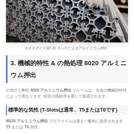
カスタマイズ 80 20 ランゲによるアルミニウム押出
3. 機械的特性 & の熱処理 8020 アルミニ
ウム押出
の強さと剛性
8020 アルミニウム押出
フレームは、合金の機械的特性
によって異なります, 特定の熱処理を通じて達成されます.
標準的な気性 (T-Slotsは通常、T5またはT6です)
80/20 アルミニウム押出
プロファイルは最も一般的に提供されます
T5
または
T6
気性.