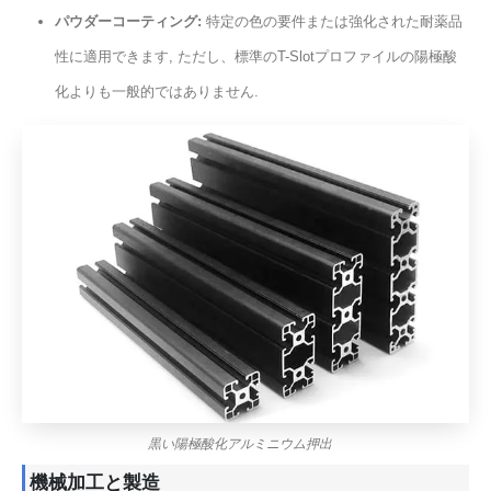
パウダーコーティング:
特定の色の要件または強化された耐薬品
性に​​適用できます, ただし、標準のT-Slotプロファイルの陽極酸
化よりも一般的ではありません.
黒い陽極酸化アルミニウム押出
機械加工と製造