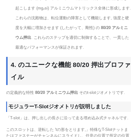
起こします (mg₂si) アルミニウムマトリックス全体に形成します.
これらの沈殿物は、転位運動の障害として機能します, 強度と硬
度を大幅に増加させます (したがって、剛性) の
80/20 アルミニ
ウム押出
. これらのステップを適切に制御することで、一貫した
最適なパフォーマンスが保証されます.
4. のユニークな機能 80/20 押出プロファ
イル
の定義的な特性
80/20 アルミニウム押出
そのt-slotジオメトリです.
モジュラーT-Slotジオメトリが説明しました
「T-slot」は、押し出しの長さに沿って走る埋め込み式チャネルです.
このスロットは、逆転した 'tの形をとります,」特殊なT-Slotナットま
たはファスナーがチャンネルにスライドし、任意の位置で所定の位置