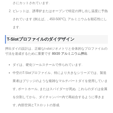
さにカットされています.
ビレットは、誘導炉またはオーブンで特定の押し出し温度に予熱
されています (例えば。, 450-500°C), アルミニウムを順応性にし
ます.
T-Slotプロファイルのダイデザイン
押出ダイの設計は、正確なt-slotジオメトリと全体的なプロファイルの
寸法を達成するために重要です
80/20 アルミニウム押出
.
ダイは、硬化ツールスチールで作られています.
中空のT-Slotプロファイル、特により大きなシリーズでは、製造
業者はブリッジのような複雑なマルチパートダイを使用していま
す, ポートホール, またはスパイダーが死ぬ. これらのダイは金属
を分割してから、ダイチャンバー内で再結合するように導きま
す, 内部空洞とTスロットの形成.