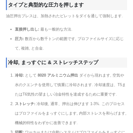
タイプと典型的な圧力を押します
油圧押出プレスは、加熱されたビレットをダイを通して強制します.
直接押し出し:
最も一般的な方法.
圧力:
数百から数千トンの範囲です, プロファイルサイズに応じ
て, 複雑, と合金.
冷却, まっすぐに & ストレッチステップ
冷却:
として
8020 アルミニウム押出
ダイから現れます, 空気や
水のクエンチを使用して慎重に冷却されます. 冷却速度は、T5ま
たはT6気性の望ましい冶金特性を達成するために重要です.
ストレッチ:
冷却後, 通常、押出は伸びます 1-3%. このプロセス
はプロファイルをまっすぐにします, 内部ストレスを和らげます,
機械的特性をわずかに改善できます.
切断:
ワーカーまたは自動システムはプロファイルをまっすぐに