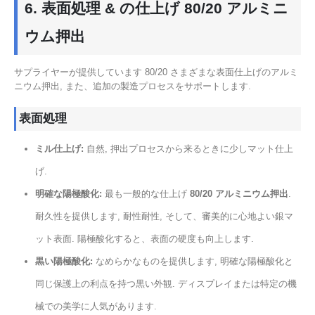
6. 表面処理 & の仕上げ 80/20 アルミニ
ウム押出
サプライヤーが提供しています 80/20 さまざまな表面仕上げのアルミ
ニウム押出, また、追加の製造プロセスをサポートします.
表面処理
ミル仕上げ:
自然, 押出プロセスから来るときに少しマット仕上
げ.
明確な陽極酸化:
最も一般的な仕上げ
80/20 アルミニウム押出
.
耐久性を提供します, 耐性耐性, そして、審美的に心地よい銀マ
ット表面. 陽極酸化すると、表面の硬度も向上します.
黒い陽極酸化:
なめらかなものを提供します, 明確な陽極酸化と
同じ保護上の利点を持つ黒い外観. ディスプレイまたは特定の機
械での美学に人気があります.