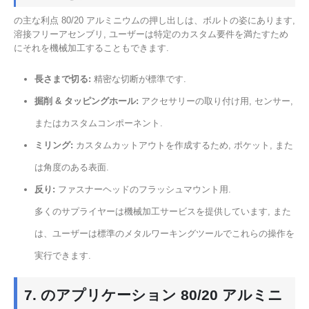
の主な利点 80/20 アルミニウムの押し出しは、ボルトの姿にあります,
溶接フリーアセンブリ, ユーザーは特定のカスタム要件を満たすため
にそれを機械加工することもできます.
長さまで切る:
精密な切断が標準です.
掘削 & タッピングホール:
アクセサリーの取り付け用, センサー,
またはカスタムコンポーネント.
ミリング:
カスタムカットアウトを作成するため, ポケット, また
は角度のある表面.
反り:
ファスナーヘッドのフラッシュマウント用.
多くのサプライヤーは機械加工サービスを提供しています, また
は、ユーザーは標準のメタルワーキングツールでこれらの操作を
実行できます.
7. のアプリケーション 80/20 アルミニ