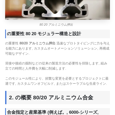
80 20 アルミニウム押出
の重要性 80 20 モジュラー構造と設計
の重要性
80/20 アルミニウム押出
迅速なプロトタイピングに力を与え
る能力にあります, カスタムオートメーションソリューション, 再構成
可能なデザイン.
溶接や接続の掘削などの従来の製造方法の必要性を排除します, 組み
立ての時間と人件費を大幅に削減します.
このモジュール性により、頻繁な変更を必要とするプロジェクトに最
適です, カスタムワンオフビルド, またはスケーラブルな生産ライン.
2. の概要 80/20 アルミニウム合金
合金指定と産業基準 (例えば。, 6000-シリーズ,