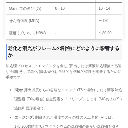
50mmでの伸び (%)
8 - 10
10 - 14
せん断強度 (MPA)
-
〜170
硬度 (ブリネル, HBW)
-
〜80-90
老化と消光がフレームの剛性にどのように影響する
か
熱処理プロセス, クエンチングを含む (押出または溶液熱処理後の迅速
な冷却) そして老化 (降水硬化), 最終的な機械的特性を開発するために
重要です.
消光:
押出温度からの急速なクエンチ (T5の場合) または溶液熱処
理温度 (T6の場合) 合金要素を「フリーズ」します (MGおよびSI)
過飽和固形溶液で.
エージング:
制御された温度でのその後の人工老化 (例えば。,
175-200数時間°C) マグネシウムの沈殿物の細かい沈殿物を引き