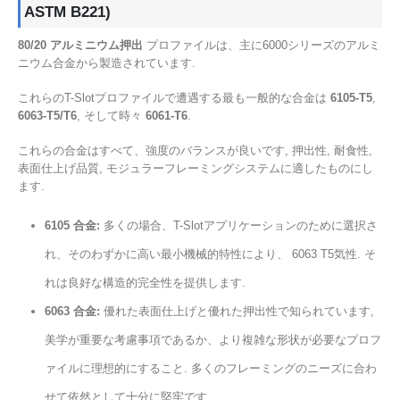
ASTM B221)
80/20 アルミニウム押出
プロファイルは、主に6000シリーズのアルミ
ニウム合金から製造されています.
これらのT-Slotプロファイルで遭遇する最も一般的な合金は
6105-T5
,
6063-T5/T6
, そして時々
6061-T6
.
これらの合金はすべて、強度のバランスが良いです, 押出性, 耐食性,
表面仕上げ品質, モジュラーフレーミングシステムに適したものにし
ます.
6105 合金:
多くの場合、T-Slotアプリケーションのために選択さ
れ、そのわずかに高い最小機械的特性により、 6063 T5気性. そ
れは良好な構造的完全性を提供します.
6063 合金:
優れた表面仕上げと優れた押出性で知られています,
美学が重要な考慮事項であるか、より複雑な形状が必要なプロフ
ァイルに理想的にすること. 多くのフレーミングのニーズに合わ
せて依然として十分に堅牢です.