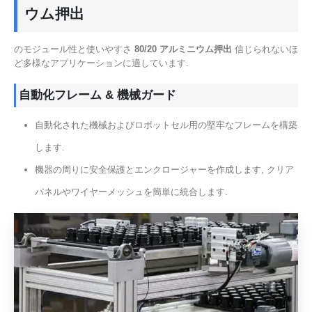
ウム押出
のモジュール性と使いやすさ
80/20 アルミニウム押出
信じられないほ
ど多様なアプリケーションに適しています.
自動化フレーム & 機械ガード
自動化された機械およびロボットセル用の堅牢なフレームを構築
します.
機器の周りに安全保護とエンクロージャーを作成します, クリア
パネルやワイヤーメッシュを簡単に統合します.