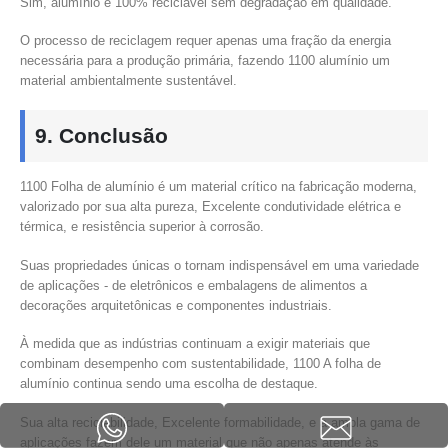
Sim, alumínio é 100% reciclável sem degradação em qualidade.
O processo de reciclagem requer apenas uma fração da energia
necessária para a produção primária, fazendo 1100 alumínio um
material ambientalmente sustentável.
9. Conclusão
1100 Folha de alumínio é um material crítico na fabricação moderna,
valorizado por sua alta pureza, Excelente condutividade elétrica e
térmica, e resistência superior à corrosão.
Suas propriedades únicas o tornam indispensável em uma variedade
de aplicações - de eletrônicos e embalagens de alimentos a
decorações arquitetônicas e componentes industriais.
À medida que as indústrias continuam a exigir materiais que
combinam desempenho com sustentabilidade, 1100 A folha de
alumínio continua sendo uma escolha de destaque.
Sua alta reciclabilidade, Excelente formabilidade, e a ampla gama de
aplicações fazem dele um material que não apenas atende às