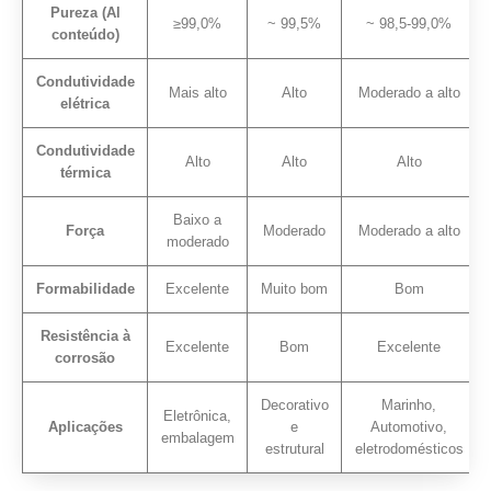
Pureza (Al
≥99,0%
~ 99,5%
~ 98,5-99,0%
conteúdo)
Condutividade
Mais alto
Alto
Moderado a alto
elétrica
Condutividade
Alto
Alto
Alto
térmica
Baixo a
Força
Moderado
Moderado a alto
moderado
Formabilidade
Excelente
Muito bom
Bom
Resistência à
Excelente
Bom
Excelente
corrosão
Decorativo
Marinho,
Eletrônica,
Aplicações
e
Automotivo,
embalagem
estrutural
eletrodomésticos