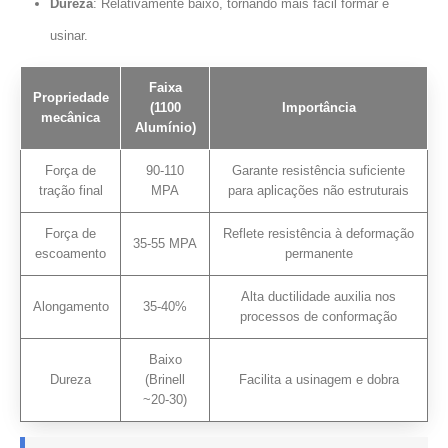
Dureza
: Relativamente baixo, tornando mais fácil formar e
usinar.
Faixa
Propriedade
(1100
Importância
mecânica
Alumínio)
Força de
90-110
Garante resistência suficiente
tração final
MPA
para aplicações não estruturais
Força de
Reflete resistência à deformação
35-55 MPA
escoamento
permanente
Alta ductilidade auxilia nos
Alongamento
35-40%
processos de conformação
Baixo
Dureza
(Brinell
Facilita a usinagem e dobra
~20-30)