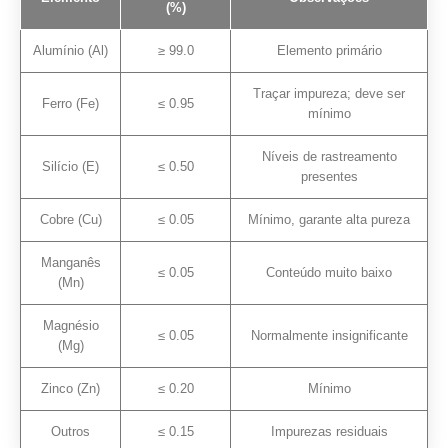
(%)
Alumínio (Al)
≥ 99.0
Elemento primário
Traçar impureza; deve ser
Ferro (Fe)
≤ 0.95
mínimo
Níveis de rastreamento
Silício (E)
≤ 0.50
presentes
Cobre (Cu)
≤ 0.05
Mínimo, garante alta pureza
Manganês
≤ 0.05
Conteúdo muito baixo
(Mn)
Magnésio
≤ 0.05
Normalmente insignificante
(Mg)
Zinco (Zn)
≤ 0.20
Mínimo
Outros
≤ 0.15
Impurezas residuais