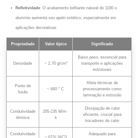
Refletividade
: O acabamento brilhante natural do 1100 o
alumínio aumenta seu apelo estético, especialmente em
aplicações decorativas.
Propriedade
Valor típico
Significado
Baixo peso, essencial para
Densidade
~ 2,70 g/cm³
transporte e aplicações
estruturais
Afeta técnicas de
Ponto de
~ 660 ° C.
processamento como
fusão
laminação e extrusão
Dissipação de calor
Condutividade
205-235 W/m ·
eficiente, crucial para
térmica
k
trocadores de calor
Condutividade
Adequado para
~ 61% IACS