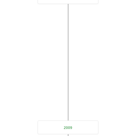
expanding
the company's business scope and doubling its scale
2009