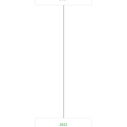
DeZe Technology's first subsidiary
2021