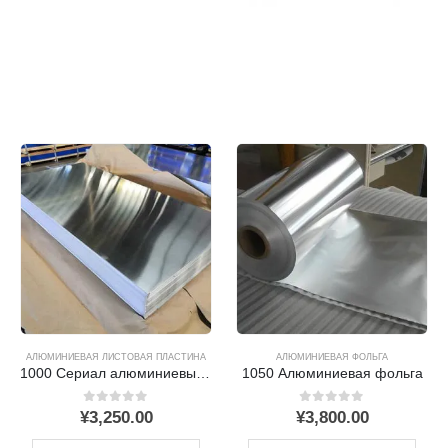
АЛЮМИНИЕВАЯ ЛИСТОВАЯ ПЛАСТИНА
АЛЮМИНИЕВАЯ ФОЛЬГА
1000 Сериал алюминиевый лист
1050 Алюминиевая фольга
0
из 5
0
из 5
¥
3,250.00
¥
3,800.00