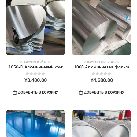
АЛЮМИНИЕВЫЙ КРУГ
АЛЮМИНИЕВАЯ ФОЛЬГА
1050-O Алюминиевый круг
1060 Алюминиевая фольга
0
из 5
0
из 5
¥
3,400.00
¥
4,680.00
ДОБАВИТЬ В КОРЗИНУ
ДОБАВИТЬ В КОРЗИНУ