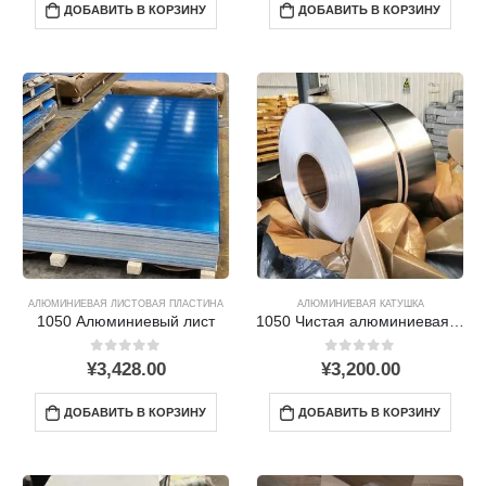
ДОБАВИТЬ В КОРЗИНУ
ДОБАВИТЬ В КОРЗИНУ
АЛЮМИНИЕВАЯ ЛИСТОВАЯ ПЛАСТИНА
АЛЮМИНИЕВАЯ КАТУШКА
1050 Алюминиевый лист
1050 Чистая алюминиевая катушка: Характеристики, Приложения, и изготовление
0
из 5
0
из 5
¥
3,428.00
¥
3,200.00
ДОБАВИТЬ В КОРЗИНУ
ДОБАВИТЬ В КОРЗИНУ