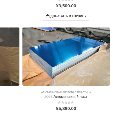
0
из 5
¥
3,500.00
ДОБАВИТЬ В КОРЗИНУ
А
АЛЮМИНИЕВАЯ ЛИСТОВАЯ ПЛАСТИНА
5052 Алюминиевый лист
0
из 5
¥
5,880.00