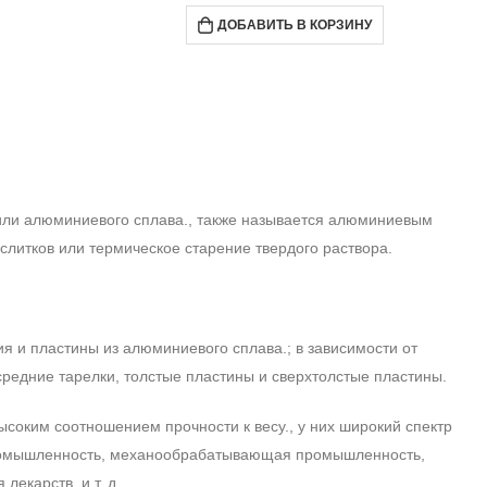
ДОБАВИТЬ В КОРЗИНУ
или алюминиевого сплава., также называется алюминиевым
слитков или термическое старение твердого раствора.
я и пластины из алюминиевого сплава.; в зависимости от
редние тарелки, толстые пластины и сверхтолстые пластины.
соким соотношением прочности к весу., у них широкий спектр
 промышленность, механообрабатывающая промышленность,
карств, и т. д..