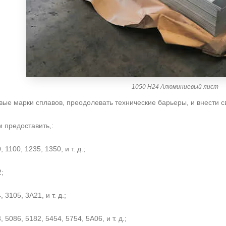
1050 H24 Алюминиевый лист
ые марки сплавов, преодолевать технические барьеры, и внести св
 предоставить,:
 1100, 1235, 1350, и т. д.;
;
 3105, 3А21, и т. д.;
 5086, 5182, 5454, 5754, 5А06, и т. д.;