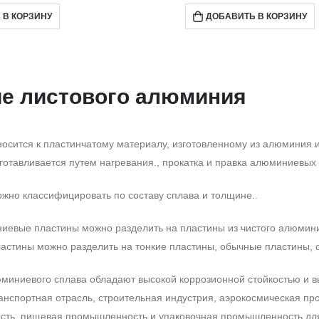
 В КОРЗИНУ
ДОБАВИТЬ В КОРЗИНУ
е листового алюминия
осится к пластинчатому материалу, изготовленному из алюминия 
готавливается путем нагревания., прокатка и правка алюминиевых 
но классифицировать по составу сплава и толщине..
иевые пластины можно разделить на пластины из чистого алюмини
стины можно разделить на тонкие пластины, обычные пластины, с
миниевого сплава обладают высокой коррозионной стойкостью и вы
анспортная отрасль, строительная индустрия, аэрокосмическая
ть, пищевая промышленность и упаковочная промышленность для ле