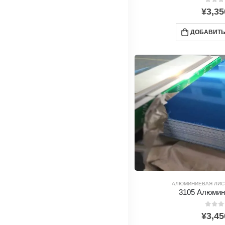
0
из 5
¥
3,35
ДОБАВИТЬ
АЛЮМИНИЕВАЯ ЛИС
3105 Алюмин
0
из 5
¥
3,45