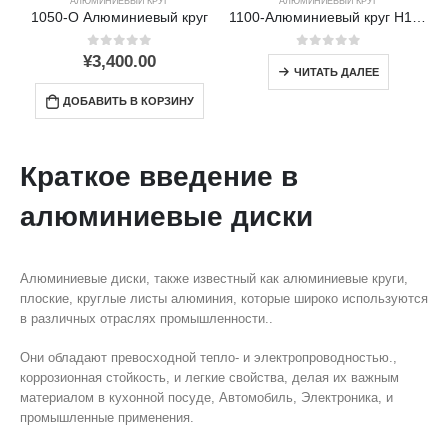
АЛЮМИНИЕВЫЙ КРУГ
АЛЮМИНИЕВЫЙ КРУГ
1050-O Алюминиевый круг
1100-Алюминиевый круг H12 – высокая чистота & Отличная формируемость
0
из 5
0
из 5
¥
3,400.00
ЧИТАТЬ ДАЛЕЕ
ДОБАВИТЬ В КОРЗИНУ
Краткое введение в
алюминиевые диски
Алюминиевые диски, также известный как алюминиевые круги,
плоские, круглые листы алюминия, которые широко используются
в различных отраслях промышленности..
Они обладают превосходной тепло- и электропроводностью.,
коррозионная стойкость, и легкие свойства, делая их важным
материалом в кухонной посуде, Автомобиль, Электроника, и
промышленные применения.