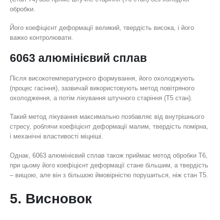
обробки.
Його коефіцієнт деформації великий, твердість висока, і його
важко контролювати.
6063 алюмінієвий сплав
Після високотемпературного формування, його охолоджують
(процес гасіння), зазвичай використовують метод повітряного
охолодження, а потім лікування штучного старіння (Т5 стан).
Такий метод лікування максимально позбавляє від внутрішнього
стресу, роблячи коефіцієнт деформації малим, твердість помірна,
і механічні властивості міцніші.
Однак, 6063 алюмінієвий сплав також приймає метод обробки T6,
при цьому його коефіцієнт деформації стане більшим, а твердість
– вищою, але він з більшою ймовірністю порушиться, ніж стан Т5.
5. Висновок