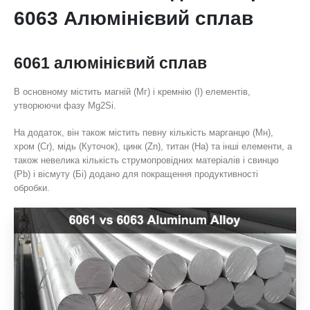
6063 Алюмінієвий сплав
6061 алюмінієвий сплав
В основному містить магній (Мг) і кремнію (І) елементів,
утворюючи фазу Mg2Si.
На додаток, він також містить певну кількість марганцю (Мн),
хром (Cr), мідь (Куточок), цинк (Zn), титан (На) та інші елементи, а
також невелика кількість струмопровідних матеріалів і свинцю
(Pb) і вісмуту (Бі) додано для покращення продуктивності
обробки.