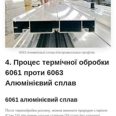
6063 Алюмінієвий сплав для промислових профілів
4. Процес термічної обробки
6061 проти 6063
Алюмінієвий сплав
6061 алюмінієвий сплав
Після термообробки розчину, можна виконати природне старіння
(Стан Т4) або пряме штучне старіння (Т6 стан) без холодної