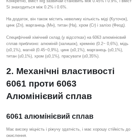
Конкретно, вміст Mg зазвичай становить між 0.45% і 0.9%, і вміст
Si знаходиться між 0.2% і 0.6%.
На додаток, він також містить невелику кількість міді (Куточок),
цинк (Zn), марганець (Мн), титан (На), хром (Cr) і залізо (Феод).
Специфічний хімічний склад (у відсотках) на 6063 алюмінієвий
сплав приблизно: алюміній (залишок), кремнію (0.2~ 0,6%), мідь
(≤0,1%), магній (0.45~0,9%), цинк (≤0,1%), марганець (≤0,1%),
титан (≤0,1%), хром (≤0,1%), прасувати (≤0,35%).
2. Механічні властивості
6061 проти 6063
Алюмінієвий сплав
6061 алюмінієвий сплав
Має високу міцність і ріжучу здатність, і має хорошу стійкість до
окислення.