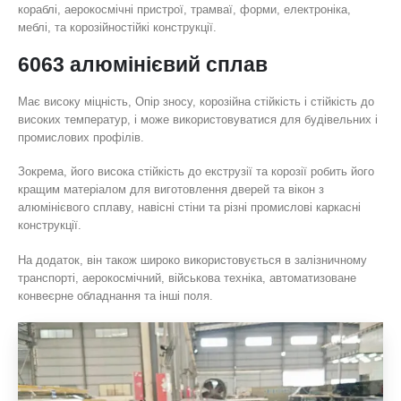
кораблі, аерокосмічні пристрої, трамваї, форми, електроніка,
меблі, та корозійностійкі конструкції.
6063 алюмінієвий сплав
Має високу міцність, Опір зносу, корозійна стійкість і стійкість до
високих температур, і може використовуватися для будівельних і
промислових профілів.
Зокрема, його висока стійкість до екструзії та корозії робить його
кращим матеріалом для виготовлення дверей та вікон з
алюмінієвого сплаву, навісні стіни та різні промислові каркасні
конструкції.
На додаток, він також широко використовується в залізничному
транспорті, аерокосмічний, військова техніка, автоматизоване
конвеєрне обладнання та інші поля.