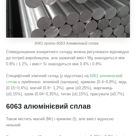
6061 проти 6063 Алюмінієвий сплав
Співвідношення конкретного складу можна регулювати відповідно
до потреб виробництва, але зазвичай вміст Mg знаходиться між
0.8% і 1.2%, і вміст Si знаходиться між 0.4% і 0.8%.
Специфічний хімічний склад (у відсотках) на
6061 алюмінієвий
сплав
є приблизно: алюміній (залишок), кремнію (0.4~0,8%), мідь
(0.15~0,4%), магній (0.8~ 1,2%), цинк (≤0,25%), марганець
(≤0,15%), хром (0.04~0,35%), титан (≤0,15%), прасувати (≤0,7%).
6063 алюмінієвий сплав
Також містить магній (Мг) і кремнію (І), але вміст відносно
низький.