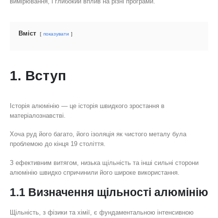
вимірювання, і глибокий вплив на різні програми.
Вміст
показувати
1. Вступ
Історія алюмінію — це історія швидкого зростання в
матеріалознавстві.
Хоча руд його багато, його ізоляція як чистого металу була
проблемою до кінця 19 століття.
З ефективним витягом, низька щільність та інші сильні сторони
алюмінію швидко спричинили його широке використання.
1.1 Визначення щільності алюмінію
Щільність, з фізики та хімії, є фундаментальною інтенсивною