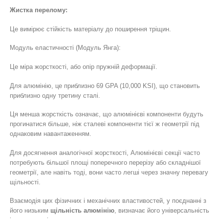
Жистка перелому:
Це вимірює стійкість матеріалу до поширення тріщин.
Модуль еластичності (Модуль Янга):
Це міра жорсткості, або опір пружній деформації.
Для алюмінію, це приблизно 69 GPA (10,000 KSI), що становить
приблизно одну третину сталі.
Ця менша жорсткість означає, що алюмінієві компоненти будуть
прогинатися більше, ніж сталеві компоненти тієї ж геометрії під
однаковим навантаженням.
Для досягнення аналогічної жорсткості, Алюмінієві секції часто
потребують більшої площі поперечного перерізу або складнішої
геометрії, але навіть тоді, вони часто легші через значну перевагу
щільності.
Взаємодія цих фізичних і механічних властивостей, у поєднанні з
його низьким
щільність алюмінію
, визначає його універсальність