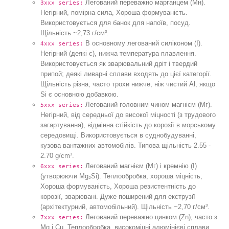
Легований переважно марганцем (Мн).
3xxx series:
Негірний, помірна сила, Хороша формуваність.
Використовується для банок для напоїв, посуд.
Щільність ~2,73 г/см³.
В основному легований силіконом (І).
4xxx series:
Негірний (деякі є), нижча температура плавлення.
Використовується як зварювальний дріт і твердий
припой; деякі ливарні сплави входять до цієї категорії.
Щільність різна, часто трохи нижче, ніж чистий Al, якщо
Si є основною добавкою.
Легований головним чином магнієм (Мг).
5xxx series:
Негірний, від середньої до високої міцності (з трудового
загартування), відмінна стійкість до корозії в морському
середовищі. Використовується в суднобудуванні,
кузова вантажних автомобілів. Типова щільність 2.55 -
2.70 g/cm³.
Легований магнієм (Мг) і кремнію (І)
6xxx series:
(утворюючи Mg₂Si). Теплообробка, хороша міцність,
Хороша формуваність, Хороша резистентність до
корозії, зварювані. Дуже поширений для екструзії
(архітектурний, автомобільний). Щільність ~2,70 г/см³.
Легований переважно цинком (Zn), часто з
7xxx series:
Mg і Cu. Теплообробка, високоміцні алюмінієві сплави.