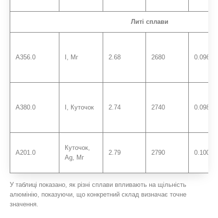
Литі сплави
A356.0
І, Мг
2.68
2680
0.0968
A380.0
І, Куточок
2.74
2740
0.0989
Куточок,
A201.0
2.79
2790
0.1008
Ag, Мг
У таблиці показано, як різні сплави впливають на щільність
алюмінію, показуючи, що конкретний склад визначає точне
значення.