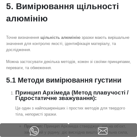
5. Вимірювання щільності
алюмінію
Точне визначення
щільність алюмінію
зразки мають вирішальне
значення для контролю якості, ідентифікація матеріалу, та
дослідження.
Можна застосувати декілька методів, кожен зі своїми принципами,
переваги, та обмеження.
5.1 Методи вимірювання густини
Принцип Архімеда (Метод плавучості /
Гідростатичне зважування):
Це один з найпоширеніших і простих методів для твердого
тіла, непористі зразки.
Принцип:
Принцип Архімеда стверджує, що на об’єкт,
занурений у рідину, діє висхідна виштовхувальна сила,