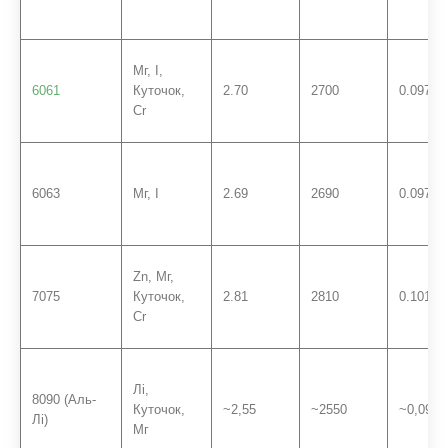
Мг, І,
6061
Куточок,
2.70
2700
0.0975
Cr
6063
Мг, І
2.69
2690
0.0972
Zn, Мг,
7075
Куточок,
2.81
2810
0.101
Cr
Лі,
8090 (Аль-
Куточок,
~2,55
~2550
~0,0921
Лі)
Мг