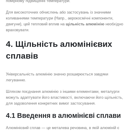
помірному підвищенні температури.
Для високоточних обчислень або застосувань із значними
коливаннями температури (Напр., аерокосмічні компоненти,
двигуни), цей тепловий вплив на
щільність алюмінію
необхідно
враховувати.
4. Щільність алюмінієвих
сплавів
Універсальність алюмінію значно розширюється завдяки
легуванню.
Шляхом поєднання алюмінію з іншими елементами, металурги
можуть адаптувати його властивості, включаючи його щільність,
для задоволення конкретних вимог застосування.
4.1 Введення в алюмінієві сплави
Алюмінієвий сплав — це металева речовина, в якій алюміній є