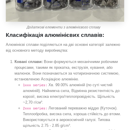
Додаткові елементи з алюмінієвого сплаву
Класифікація алюмінієвих сплавів:
Алюмінієві сплави поділяються на дві основні категорії залежно
від основного методу виробництва:
Ковані сплави:
Вони формуються механічними робочими
процесами, такими як прокатка, екструзія, кування, або
малюнок. Вони позначаються за чотиризначною системою,
встановленою Асоціацією алюмінію.
Хв. 99.00% алюміній (по суті чистий
1xxx series:
алюміній). Найнижча сила, Відмінна резистентність до
корозії, висока електро/теплопровідність. Щільність
~2,70 г/см³.
Легований переважно міддю (Куточок).
2xxx series:
Теплообробка, висока сила, хороша стійкість до втоми.
Використовується в аерокосмічній галузі. Типова
щільність 2.75 - 2.85 g/cm³.