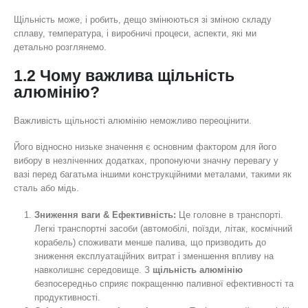
Щільність може, і робить, дещо змінюються зі зміною складу
сплаву, температура, і виробничі процеси, аспекти, які ми
детально розглянемо.
1.2 Чому важлива щільність
алюмінію?
Важливість щільності алюмінію неможливо переоцінити.
Його відносно низьке значення є основним фактором для його
вибору в незліченних додатках, пропонуючи значну перевагу у
вазі перед багатьма іншими конструкційними металами, такими як
сталь або мідь.
Зниження ваги & Ефективність:
Це головне в транспорті.
Легкі транспортні засоби (автомобілі, поїзди, літак, космічний
корабель) споживати менше палива, що призводить до
зниження експлуатаційних витрат і зменшення впливу на
навколишнє середовище. З
щільність алюмінію
безпосередньо сприяє покращенню паливної ефективності та
продуктивності.