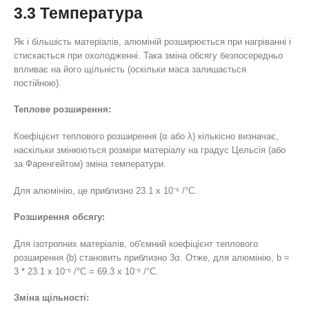
3.3 Температура
Як і більшість матеріалів, алюміній розширюється при нагріванні і
стискається при охолодженні. Така зміна обсягу безпосередньо
впливає на його щільність (оскільки маса залишається
постійною).
Теплове розширення:
Коефіцієнт теплового розширення (α або λ) кількісно визначає,
наскільки змінюються розміри матеріалу на градус Цельсія (або
за Фаренгейтом) зміна температури.
Для алюмінію, це приблизно 23.1 x 10⁻⁶ /°C.
Розширення обсягу:
Для ізотропних матеріалів, об'ємний коефіцієнт теплового
розширення (b) становить приблизно 3α. Отже, для алюмінію, b ≈
3 * 23.1 x 10⁻⁶ /°C = 69.3 x 10⁻⁶ /°C.
Зміна щільності: