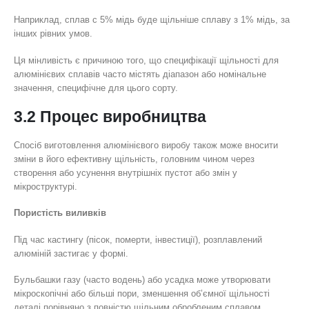
Наприклад, сплав с 5% мідь буде щільніше сплаву з 1% мідь, за
інших рівних умов.
Ця мінливість є причиною того, що специфікації щільності для
алюмінієвих сплавів часто містять діапазон або номінальне
значення, специфічне для цього сорту.
3.2 Процес виробництва
Спосіб виготовлення алюмінієвого виробу також може вносити
зміни в його ефективну щільність, головним чином через
створення або усунення внутрішніх пустот або змін у
мікроструктурі.
Пористість виливків
Під час кастингу (пісок, померти, інвестиції), розплавлений
алюміній застигає у формі.
Бульбашки газу (часто водень) або усадка може утворювати
мікроскопічні або більші пори, зменшення об’ємної щільності
деталі порівняно з повністю щільним обробленим сплавом.