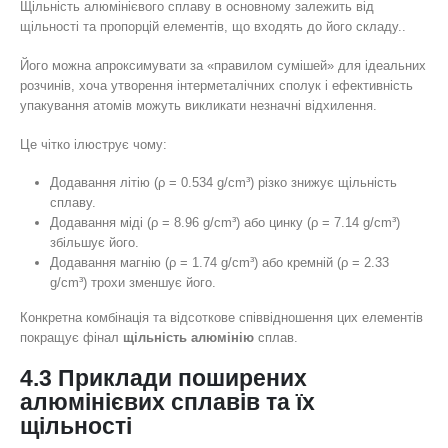
Щільність алюмінієвого сплаву в основному залежить від
щільності та пропорцій елементів, що входять до його складу..
Його можна апроксимувати за «правилом сумішей» для ідеальних
розчинів, хоча утворення інтерметалічних сполук і ефективність
упакування атомів можуть викликати незначні відхилення.
Це чітко ілюструє чому:
Додавання літію (ρ = 0.534 g/cm³) різко знижує щільність
сплаву.
Додавання міді (ρ = 8.96 g/cm³) або цинку (ρ = 7.14 g/cm³)
збільшує його.
Додавання магнію (ρ = 1.74 g/cm³) або кремній (ρ = 2.33
g/cm³) трохи зменшує його.
Конкретна комбінація та відсоткове співвідношення цих елементів
покращує фінал
щільність алюмінію
сплав.
4.3 Приклади поширених
алюмінієвих сплавів та їх
щільності