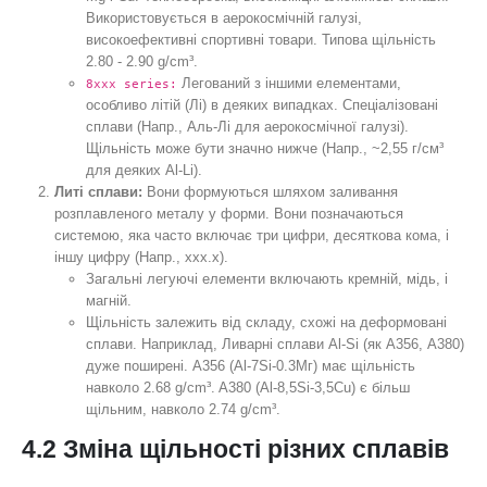
Використовується в аерокосмічній галузі,
високоефективні спортивні товари. Типова щільність
2.80 - 2.90 g/cm³.
Легований з іншими елементами,
8xxx series:
особливо літій (Лі) в деяких випадках. Спеціалізовані
сплави (Напр., Аль-Лі для аерокосмічної галузі).
Щільність може бути значно нижче (Напр., ~2,55 г/см³
для деяких Al-Li).
Литі сплави:
Вони формуються шляхом заливання
розплавленого металу у форми. Вони позначаються
системою, яка часто включає три цифри, десяткова кома, і
іншу цифру (Напр., xxx.x).
Загальні легуючі елементи включають кремній, мідь, і
магній.
Щільність залежить від складу, схожі на деформовані
сплави. Наприклад, Ливарні сплави Al-Si (як А356, A380)
дуже поширені. A356 (Al-7Si-0.3Мг) має щільність
навколо 2.68 g/cm³. A380 (Al-8,5Si-3,5Cu) є більш
щільним, навколо 2.74 g/cm³.
4.2 Зміна щільності різних сплавів