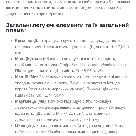
переважаючим металом, навмисно змішаний з одним або кількома
іншими елементами (метали чи неметали) для посилення або
додання певних характеристик.
Загальні легуючі елементи та їх загальний
вплив:
Кремнію (І):
Покращує текучість і зменшує усадку виливків,
посилює силу. Трохи знижує щільність. (Щільність Si ~2,33 г/
см³)
Мідь (Куточок):
Значно підвищує міцність і твердість,
особливо після термічної обробки. Покращує оброблюваність.
Підвищує щільність. (Щільність Cu ~8,96 г/см³)
Магній (Мг):
Забезпечує хорошу міцність завдяки зміцненню
твердим розчином і наклепу, Відмінна резистентність до
корозії (особливо в морських умовах). Знижує щільність.
(Щільність Mg ~1,74 г/см³)
Марганець (Мн):
Помірно підвищує силу, покращує
характеристики деформаційного зміцнення. Трохи збільшує
щільність. (Щільність Mn ~7,21 г/см³, але зазвичай
додається в невеликих кількостях до ~1,5%)
Цинк (Zn):
У поєднанні з магнієм (а іноді і мідь), виробляє
найміцніші термооброблені алюмінієві сплави. Підвищує