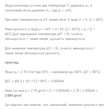
Якщо початкова густина при температурі T₀ дорівнює ρ₀, а
початковий об’єм дорівнює V₀, тоді ρ₀ = m/V₀.
При зміні температури на ΔТ, новий обсяг V буде V = V₀ (1 + bΔT).
Нова щільність ρ буде ρ = m/V = m / [V₀ (1 + bΔT)] = ρ₀ / (1 +
bΔT).Для підвищення температури (ΔT > 0), гучність
збільшується, і, таким чином, щільність зменшується.
Для зниження температури (ΔT < 0), гучність зменшується, і
таким чином збільшується щільність.
приклад:
Якщо ρ₀ = 2.70 г/см³ при 20°C, і нагріваємо до 100°С (ΔT = 80°C):
βΔT = (69.3 x 10⁻⁶ /°C) * 80°C = 0.005544
Нова густина ρ = 2.70 g/cm³ / (1 + 0.005544) ≈ 2.70 / 1.005544 ≈
2.685 g/cm³
Це свідчить про помітне, хоч і маленький, зниження щільності при