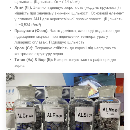
щільність. (Щільність Zn ~7,14 г/см³)
Літій (Лі):
Значно підвищує жорсткість (модуль пружності) і
міцність при значному зниженні щільності. Основний елемент
у сплавах Al-Li для аерокосмічної промисловості. (Щільність
Li ~0,534 г/см³)
Прасувати (Феод):
Часто домішка, але іноді додається для
підвищення міцності при підвищених температурах у
ливарних сплавах. Підвищує щільність.
Хром (Cr):
Покращує стійкість до корозії під напругою та
контролює структуру зерна.
Титан (На) & Бор (Б):
Використовуються як рафінери для
зерна.