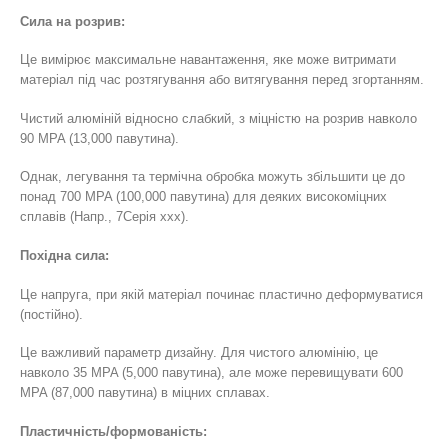
Сила на розрив:
Це вимірює максимальне навантаження, яке може витримати
матеріал під час розтягування або витягування перед згортанням.
Чистий алюміній відносно слабкий, з міцністю на розрив навколо
90 MPA (13,000 павутина).
Однак, легування та термічна обробка можуть збільшити це до
понад 700 MPA (100,000 павутина) для деяких високоміцних
сплавів (Напр., 7Серія xxx).
Похідна сила:
Це напруга, при якій матеріал починає пластично деформуватися
(постійно).
Це важливий параметр дизайну. Для чистого алюмінію, це
навколо 35 MPA (5,000 павутина), але може перевищувати 600
MPA (87,000 павутина) в міцних сплавах.
Пластичність/формованість: