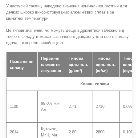
У наступній таблиці наведено значення номінальної густини для
деяких широко використовуваних алюмінієвих сплавів за
кімнатної температури.
Це типові значення, які можуть дещо відрізнятися залежно від
точного складу в межах зазначеного діапазону для цього сплаву,
вдача, і джерело виробництва.
Первинні
Типова
Типова
Типова
Позначення
елементи
щільність
щільність
щільні
сплаву
легування
(g/cm³)
(кг/м³)
(фунт/в
Ковані сплави
99.0% мій
1100
2.71
2710
0.0979
Ал
Куточок,
2014
2.80
2800
0.101
Мг, І, Мн