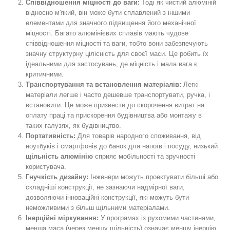
Співвідношення міцності до ваги:
Тоді як чистий алюміній
відносно м'який, він може бути сплавлений з іншими
елементами для значного підвищення його механічної
міцності. Багато алюмінієвих сплавів мають чудове
співвідношення міцності та ваги, тобто вони забезпечують
значну структурну цілісність для своєї маси. Це робить їх
ідеальними для застосувань, де міцність і мала вага є
критичними.
Транспортування та встановлення матеріалів:
Легкі
матеріали легше і часто дешевше транспортувати, ручка, і
встановити. Це може призвести до скорочення витрат на
оплату праці та прискорення будівництва або монтажу в
таких галузях, як будівництво.
Портативність:
Для товарів народного споживання, від
ноутбуків і смартфонів до банок для напоїв і посуду, низький
щільність алюмінію
сприяє мобільності та зручності
користувача.
Гнучкість дизайну:
Інженери можуть проектувати більші або
складніші конструкції, не зазнаючи надмірної ваги,
дозволяючи інноваційні конструкції, які можуть бути
неможливими з більш щільними матеріалами.
Інерційні міркування:
У програмах із рухомими частинами,
менша маса (через меншу щільність) означає меншу інерцію.