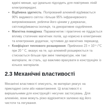
вдвічі менше, що ідеально підходить для повітряних ліній
електропередачі.
Відбивна здатність
: Полірований алюміній відбивається
90% видимого світла і більше 95% інфрачервоного
випромінювання, роблячи його цінним у дзеркалах,
світловідбиваюча ізоляція, та декоративне оздоблення.
Магнітна поведінка
: Парамагнетик і практично не піддається
впливу статичних магнітних полів, що корисно в електричних
та електронних додатках, чутливих до магнітних перешкод.
Коефіцієнт теплового розширення
: Приблизно 23 × 10⁻⁶ /°C
при 20 ° C, вказує на те, що алюміній розширюється та
стискається більше при зміні температури, ніж такі
матеріали, як сталь, що важливо врахувати в конструкціях із
кількох матеріалів.
2.3 Механічні властивості
Механічні властивості описують, як матеріал реагує на
прикладені сили або навантаження. Ці властивості є
вирішальними для конструкцій і несучих застосувань. Для
алюмінію, вони можуть різко відрізнятися залежно від його
чистоти та легування.