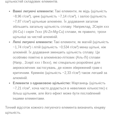
щільностей складових елементів.
Важкі легуючі елементи:
Такі елементи, як мідь (щільність
~8,96 г/см³), цинк (щільність ~7,14 г/см³), і залізо (щільність
~7,87 г/см³) щільніше алюмінію. Їх додавання загалом
збільшить загальну щільність сплаву. Наприклад, 2Серія xxx
(Al-Cu) і серія 7xxx (Al-Zn-Mg-Cu) сплави, як правило, трохи
щільніші за чистий алюміній.
Легкі легуючі елементи:
Такі елементи, як магній (щільність
~1,74 г/см³) і літій (щільність ~0,534 г/см³) менш щільні, ніж
алюміній. Їх додавання зменшить щільність сплаву. Це
особливо помітно в алюмінієво-літієвих (Аль-Лі) сплави
(Напр., 2серії xxx і 8xxx), які спеціально розроблені для
аерокосмічних застосувань, де кожен збережений грам є
критичним. Кремнію (щільність ~2,33 г/см³) також легший за
алюміній.
Елементи з однаковою щільністю:
Марганець (щільність
~7,21 г/см³, хоча часто додається в невеликих кількостях) є
більш щільним, але його ефект може бути послаблений
іншими елементами.
Точний відсоток кожного легуючого елемента визначить кінцеву
щільність.