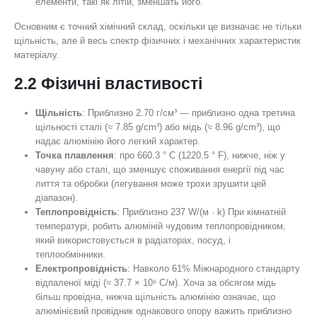
елементи, такі як літій, зменшать його.
Основним є точний хімічний склад, оскільки це визначає не тільки
щільність, але й весь спектр фізичних і механічних характеристик
матеріалу.
2.2 Фізичні властивості
Щільність
: Приблизно 2.70 г/см³ — приблизно одна третина
щільності сталі (≈ 7.85 g/cm³) або мідь (≈ 8.96 g/cm³), що
надає алюмінію його легкий характер.
Точка плавлення
: про 660.3 ° C (1220.5 ° F), нижче, ніж у
чавуну або сталі, що зменшує споживання енергії під час
лиття та обробки (легування може трохи зрушити цей
діапазон).
Теплопровідність
: Приблизно 237 W/(м · k) При кімнатній
температурі, робить алюміній чудовим теплопровідником,
який використовується в радіаторах, посуд, і
теплообмінники.
Електропровідність
: Навколо 61% Міжнародного стандарту
відпаленої міді (≈ 37.7 × 10⁶ С/м). Хоча за обсягом мідь
більш провідна, нижча щільність алюмінію означає, що
алюмінієвий провідник однакового опору важить приблизно