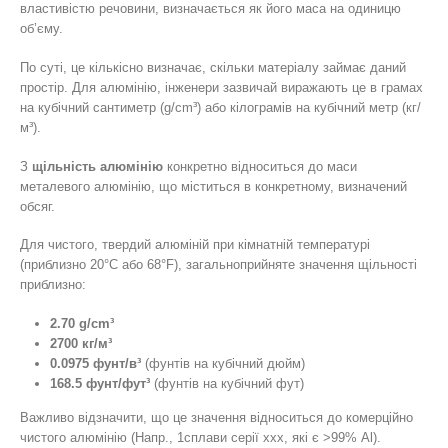
властивістю речовини, визначається як його маса на одиницю
об’єму.
По суті, це кількісно визначає, скільки матеріалу займає даний
простір. Для алюмінію, інженери зазвичай виражають це в грамах
на кубічний сантиметр (g/cm³) або кілограмів на кубічний метр (кг/
м³).
З
щільність алюмінію
конкретно відноситься до маси
металевого алюмінію, що міститься в конкретному, визначений
обсяг.
Для чистого, твердий алюміній при кімнатній температурі
(приблизно 20°C або 68°F), загальноприйняте значення щільності
приблизно:
2.70 g/cm³
2700 кг/м³
0.0975 фунт/в³
(фунтів на кубічний дюйм)
168.5 фунт/фут³
(фунтів на кубічний фут)
Важливо відзначити, що це значення відноситься до комерційно
чистого алюмінію (Напр., 1сплави серії ххх, які є >99% Al).