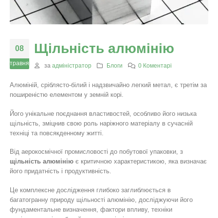
Щільність алюмінію
08
травня
за
адміністратор
Блоги
0 Коментарі
Алюміній, сріблясто-білий і надзвичайно легкий метал, є третім за
поширеністю елементом у земній корі.
Його унікальне поєднання властивостей, особливо його низька
щільність, зміцнив свою роль наріжного матеріалу в сучасній
техніці та повсякденному житті.
Від аерокосмічної промисловості до побутової упаковки, з
щільність алюмінію
є критичною характеристикою, яка визначає
його придатність і продуктивність.
Це комплексне дослідження глибоко заглиблюється в
багатогранну природу щільності алюмінію, досліджуючи його
фундаментальне визначення, фактори впливу, техніки