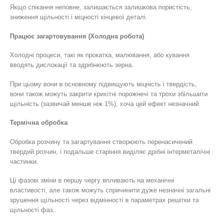
Якщо спікання неповне, залишається залишкова пористість,
зниження щільності і міцності кінцевої деталі.
Працює загартовування (Холодна робота)
Холодні процеси, такі як прокатка, малювання, або кування
вводять дислокації та здрібнюють зерна.
При цьому вони в основному підвищують міцність і твердість,
вони також можуть закрити крихітні порожнечі та трохи збільшити
щільність (зазвичай менше ніж 1%), хоча цей ефект незначний.
Термічна обробка
Обробка розчину та загартування створюють перенасичений
твердий розчин, і подальше старіння виділяє дрібні інтерметалічні
частинки.
Ці фазові зміни в першу чергу впливають на механічні
властивості, але також можуть спричинити дуже незначні загальні
зрушення щільності через відмінності в параметрах решітки та
щільності фаз..