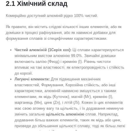
2.1 Хімічний склад
Комерційно доступний алюміній рідко 100% чистий.
Як правило, він містить слідові кількості інших елементів, або як
домішки в процесі рафінування, або як навмисні добавки для
формування сплавів зі специфічними характеристиками.
Чистий алюміній (1Серія xxx):
Ці сплави характеризуються
мінімальним вмістом алюмінію 99.0%. Звичайні домішки
включають залізо (Феод) і кремнію (І). Рівень чистоти
впливає на такі властивості, як електропровідність і стійкість
до корозії.
Легуючі елементи:
Для підвищення механічних
властивостей, Формування, Корозійна стійкість, або інші
характеристики, алюміній навмисно змішується з такими
елементами, як мідь (Куточок), магній (Мг), кремнію (І),
марганець (Мн), цинк (Zn), і літій (Лі). Кожен із цих елементів
має свою атомну вагу та щільність, і їх додавання неминуче
змінить загальне
щільність алюмінію
сплав. Наприклад,
додавання більш важких елементів, таких як мідь або цинк,
призведе до збільшення щільності сплаву, тоді як більш легкі