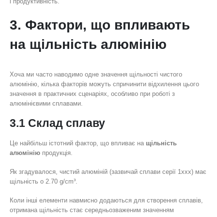
і продуктивність.
3. Фактори, що впливають
на щільність алюмінію
Хоча ми часто наводимо одне значення щільності чистого
алюмінію, кілька факторів можуть спричинити відхилення цього
значення в практичних сценаріях, особливо при роботі з
алюмінієвими сплавами.
3.1 Склад сплаву
Це найбільш істотний фактор, що впливає на
щільність
алюмінію
продукція.
Як згадувалося, чистий алюміній (зазвичай сплави серії 1xxx) має
щільність о 2.70 g/cm³.
Коли інші елементи навмисно додаються для створення сплавів,
отримана щільність стає середньозваженим значенням