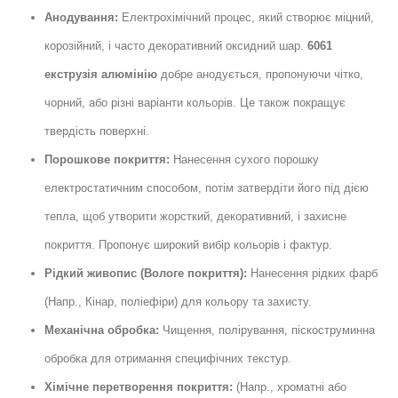
Анодування:
Електрохімічний процес, який створює міцний,
корозійний, і часто декоративний оксидний шар.
6061
екструзія алюмінію
добре анодується, пропонуючи чітко,
чорний, або різні варіанти кольорів. Це також покращує
твердість поверхні.
Порошкове покриття:
Нанесення сухого порошку
електростатичним способом, потім затвердіти його під дією
тепла, щоб утворити жорсткий, декоративний, і захисне
покриття. Пропонує широкий вибір кольорів і фактур.
Рідкий живопис (Вологе покриття):
Нанесення рідких фарб
(Напр., Кінар, поліефіри) для кольору та захисту.
Механічна обробка:
Чищення, полірування, піскоструминна
обробка для отримання специфічних текстур.
Хімічне перетворення покриття:
(Напр., хроматні або