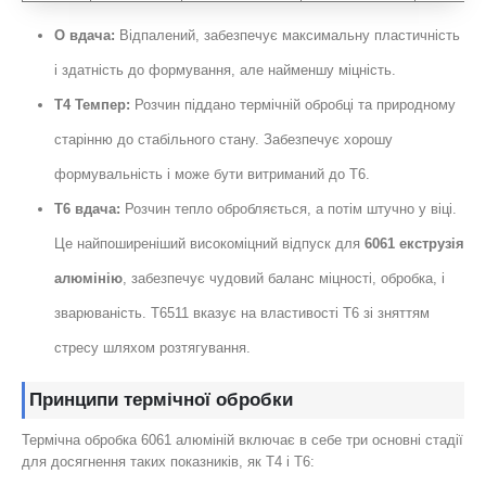
О вдача:
Відпалений, забезпечує максимальну пластичність
і здатність до формування, але найменшу міцність.
T4 Темпер:
Розчин піддано термічній обробці та природному
старінню до стабільного стану. Забезпечує хорошу
формувальність і може бути витриманий до T6.
T6 вдача:
Розчин тепло обробляється, а потім штучно у віці.
Це найпоширеніший високоміцний відпуск для
6061 екструзія
алюмінію
, забезпечує чудовий баланс міцності, обробка, і
зварюваність. T6511 вказує на властивості T6 зі зняттям
стресу шляхом розтягування.
Принципи термічної обробки
Термічна обробка 6061 алюміній включає в себе три основні стадії
для досягнення таких показників, як T4 і T6: