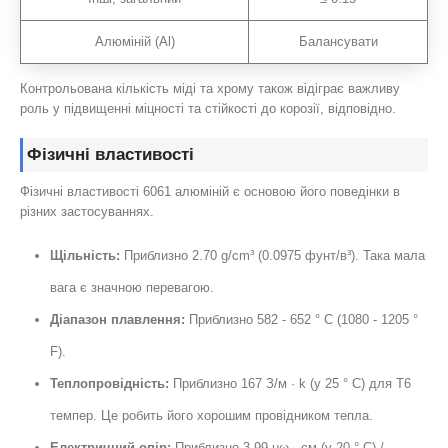
Алюміній (Al)
Балансувати
Контрольована кількість міді та хрому також відіграє важливу
роль у підвищенні міцності та стійкості до корозії, відповідно.
Фізичні властивості
Фізичні властивості 6061 алюміній є основою його поведінки в
різних застосуваннях.
Щільність:
Приблизно 2.70 g/cm³ (0.0975 фунт/в³). Така мала
вага є значною перевагою.
Діапазон плавлення:
Приблизно 582 - 652 ° C (1080 - 1205 °
F).
Теплопровідність:
Приблизно 167 З/м · k (у 25 ° C) для Т6
темпер. Це робить його хорошим провідником тепла.
Електричний опір:
Приблизно 3.99 µω · см (у 20 ° C) /