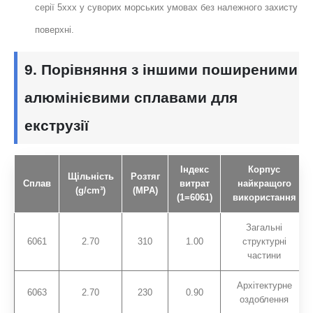
серії 5xxx у суворих морських умовах без належного захисту
поверхні.
9. Порівняння з іншими поширеними
алюмінієвими сплавами для
екструзії
Індекс
Корпус
Щільність
Розтяг
Сплав
витрат
найкращого
(g/cm³)
(MPA)
(1=6061)
використання
Загальні
6061
2.70
310
1.00
структурні
частини
Архітектурне
6063
2.70
230
0.90
оздоблення