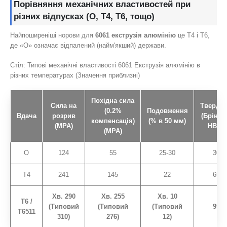
Порівняння механічних властивостей при
різних відпусках (О, T4, T6, тощо)
Найпоширеніші норови для
6061 екструзія алюмінію
це Т4 і Т6,
де «O» означає відпалений (найм'якший) держави.
Стіл: Типові механічні властивості 6061 Екструзія алюмінію в
різних температурах (Значення приблизні)
Похідна сила
Сила на
Твердіс
(0.2%
Подовження
Вдача
розрив
(Брінел
компенсація)
(% в 50 мм)
(MPA)
HBW)
(MPA)
О
124
55
25-30
30
T4
241
145
22
65
Хв. 290
Хв. 255
Хв. 10
T6 /
(Типовий
(Типовий
(Типовий
95
T6511
310)
276)
12)