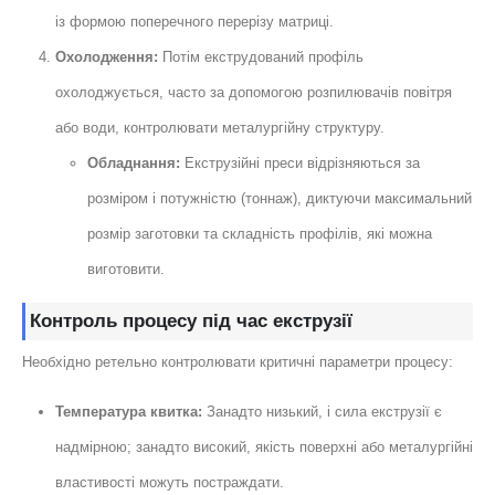
із формою поперечного перерізу матриці.
Охолодження:
Потім екструдований профіль
охолоджується, часто за допомогою розпилювачів повітря
або води, контролювати металургійну структуру.
Обладнання:
Екструзійні преси відрізняються за
розміром і потужністю (тоннаж), диктуючи максимальний
розмір заготовки та складність профілів, які можна
виготовити.
Контроль процесу під час екструзії
Необхідно ретельно контролювати критичні параметри процесу:
Температура квитка:
Занадто низький, і сила екструзії є
надмірною; занадто високий, якість поверхні або металургійні
властивості можуть постраждати.