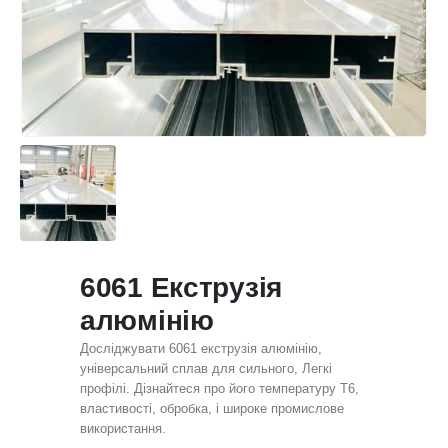
6061 Екструзія
алюмінію
Досліджувати 6061 екструзія алюмінію,
універсальний сплав для сильного, Легкі
профілі. Дізнайтеся про його температуру T6,
властивості, обробка, і широке промислове
використання.