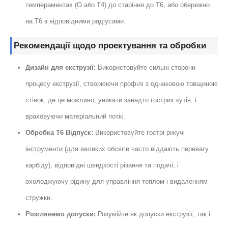
темпераментах (О або Т4) до старіння до Т6, або обережно
на T6 з відповідними радіусами.
Рекомендації щодо проектування та обробки
Дизайн для екструзії:
Використовуйте сильні сторони
процесу екструзії, створюючи профілі з однаковою товщиною
стінок, де це можливо, уникати занадто гострих кутів, і
враховуючи матеріальний потік.
Обробка T6 Відпуск:
Використовуйте гострі ріжучі
інструменти (для великих обсягів часто віддають перевагу
карбіду), відповідні швидкості різання та подачі, і
охолоджуючу рідину для управління теплом і видаленням
стружки.
Розглянемо допуски:
Розумійте як допуски екструзії, так і