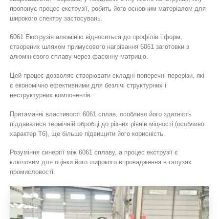
пропонує процес екструзії, робить його основним матеріалом для
широкого спектру застосувань.
6061 Екструзія алюмінію відноситься до профілів і форм,
створених шляхом примусового нагрівання 6061 заготовки з
алюмінієвого сплаву через фасонну матрицю.
Цей процес дозволяє створювати складні поперечні перерізи, які
є економічно ефективними для безлічі структурних і
неструктурних компонентів.
Притаманні властивості 6061 сплав, особливо його здатність
піддаватися термічній обробці до різних рівнів міцності (особливо
характер T6), ще більше підвищити його корисність.
Розуміння синергії між 6061 сплаву, а процес екструзії є
ключовим для оцінки його широкого впровадження в галузях
промисловості.