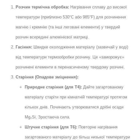
Розчин термічна обробка:
Нагрівання сплаву до високої
температури (приблизно 530°C або 985°F) для розчинення
магнію і кремнію (та інші леговані елементи) у твердий
розчин всередині алюмінієвої матриці.
Гасіння:
Швидке охолодження матеріалу (зазвичай у воді)
від температури термообробки розчину. Це «заморожує»
розчинені елементи в перенасиченому твердому розчині.
Старіння (Опадове зміцнення):
Природне старіння (для Т4):
Дайте загартованому
матеріалу старіти при кімнатній температурі протягом
кількох днів. Починають утворюватися дрібні осади
Mg₂Si, Зростаюча сила.
Штучне старіння (для T6):
Повторне нагрівання
загартованого матеріалу до більш низької температури