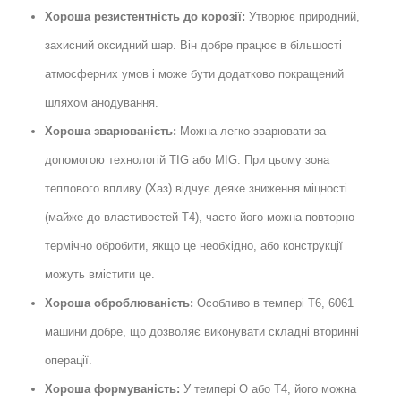
Хороша резистентність до корозії:
Утворює природний,
захисний оксидний шар. Він добре працює в більшості
атмосферних умов і може бути додатково покращений
шляхом анодування.
Хороша зварюваність:
Можна легко зварювати за
допомогою технологій TIG або MIG. При цьому зона
теплового впливу (Хаз) відчує деяке зниження міцності
(майже до властивостей T4), часто його можна повторно
термічно обробити, якщо це необхідно, або конструкції
можуть вмістити це.
Хороша оброблюваність:
Особливо в темпері T6, 6061
машини добре, що дозволяє виконувати складні вторинні
операції.
Хороша формуваність:
У темпері O або T4, його можна