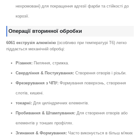
нехромовані) для покращення адгезії фарби та стійкості до
корозії.
Операції вторинної обробки
6061 екструзія алюмінію
(особливо при температурі Т6) легко
піддається механічній обробці:
Різання:
Пиляння, стрижка.
Свердління & Постукування:
Створення отворів і різьби.
Фрезерування з ЧПУ:
Формування поверхонь, створення
слотів, кишені.
токарні:
Для циліндричних елементів.
Пробивання & Штампування:
Для створення отворів або
елементів у тонших профілях.
Згинання & Формування:
Часто виконується в більш м'яких