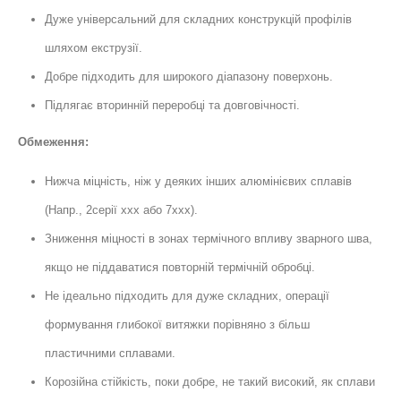
Дуже універсальний для складних конструкцій профілів
шляхом екструзії.
Добре підходить для широкого діапазону поверхонь.
Підлягає вторинній переробці та довговічності.
Обмеження:
Нижча міцність, ніж у деяких інших алюмінієвих сплавів
(Напр., 2серії xxx або 7xxx).
Зниження міцності в зонах термічного впливу зварного шва,
якщо не піддаватися повторній термічній обробці.
Не ідеально підходить для дуже складних, операції
формування глибокої витяжки порівняно з більш
пластичними сплавами.
Корозійна стійкість, поки добре, не такий високий, як сплави