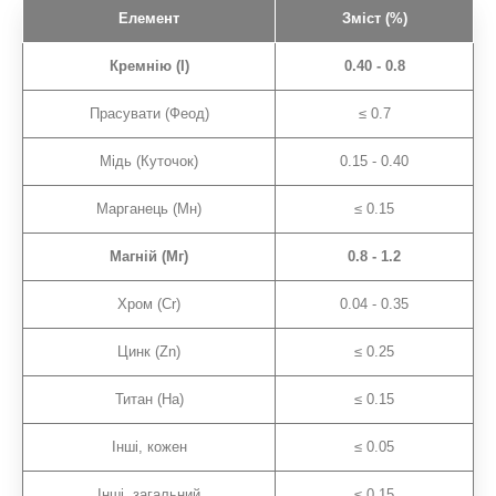
Елемент
Зміст (%)
Кремнію (І)
0.40 - 0.8
Прасувати (Феод)
≤ 0.7
Мідь (Куточок)
0.15 - 0.40
Марганець (Мн)
≤ 0.15
Магній (Мг)
0.8 - 1.2
Хром (Cr)
0.04 - 0.35
Цинк (Zn)
≤ 0.25
Титан (На)
≤ 0.15
Інші, кожен
≤ 0.05
Інші, загальний
≤ 0.15