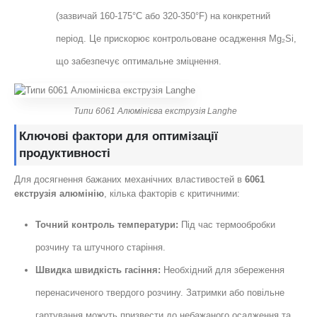
(зазвичай 160-175°C або 320-350°F) на конкретний
період. Це прискорює контрольоване осадження Mg₂Si,
що забезпечує оптимальне зміцнення.
Типи 6061 Алюмінієва екструзія Langhe
Ключові фактори для оптимізації
продуктивності
Для досягнення бажаних механічних властивостей в
6061
екструзія алюмінію
, кілька факторів є критичними:
Точний контроль температури:
Під час термообробки
розчину та штучного старіння.
Швидка швидкість гасіння:
Необхідний для збереження
перенасиченого твердого розчину. Затримки або повільне
гартування можуть призвести до небажаного осадження та