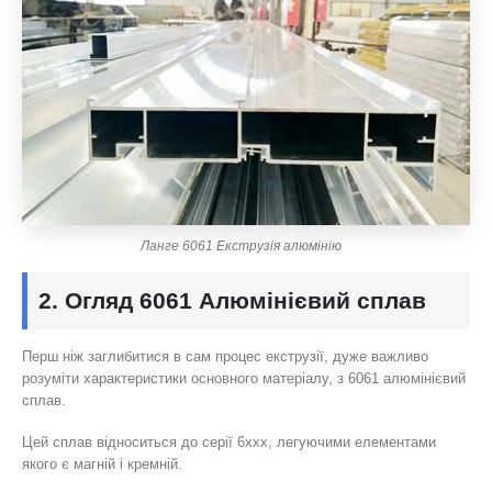
Ланге 6061 Екструзія алюмінію
2. Огляд 6061 Алюмінієвий сплав
Перш ніж заглибитися в сам процес екструзії, дуже важливо
розуміти характеристики основного матеріалу, з 6061 алюмінієвий
сплав.
Цей сплав відноситься до серії 6xxx, легуючими елементами
якого є магній і кремній.