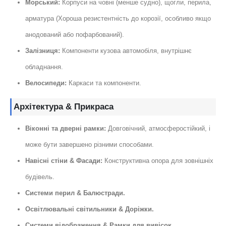
Морський:
Корпуси на човні (менше судно), щогли, перила,
арматура (Хороша резистентність до корозії, особливо якщо
анодований або пофарбований).
Залізниця:
Компоненти кузова автомобіля, внутрішнє
обладнання.
Велосипеди:
Каркаси та компоненти.
Архітектура & Прикраса
Віконні та дверні рамки:
Довговічний, атмосферостійкий, і
може бути завершено різними способами.
Навісні стіни & Фасади:
Конструктивна опора для зовнішніх
будівель.
Системи перил & Балюстради.
Освітлювальні світильники & Доріжки.
Системи відображення & Рамки для вивісок.