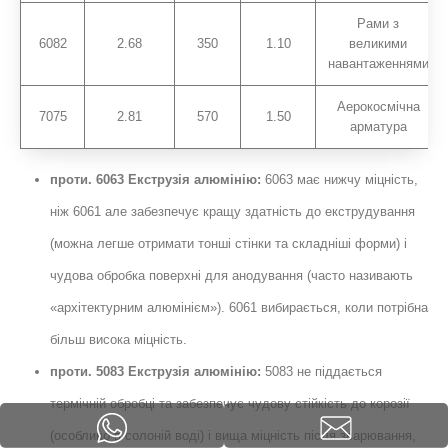
Рами з
6082
2.68
350
1.10
великими
навантаженнями
Аерокосмічна
7075
2.81
570
1.50
арматура
проти. 6063 Екструзія алюмінію:
6063 має нижчу міцність,
ніж 6061 але забезпечує кращу здатність до екструдування
(можна легше отримати тонші стінки та складніші форми) і
чудова обробка поверхні для анодування (часто називають
«архітектурним алюмінієм»). 6061 вибирається, коли потрібна
більш висока міцність.
проти. 5083 Екструзія алюмінію:
5083 не піддається
термічній обробці та забезпечує чудову стійкість до корозії
(особливо в солоній воді) і вища міцність після зварювання,