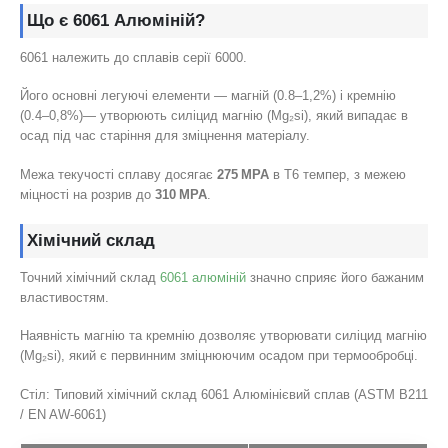
Що є 6061 Алюміній?
6061 належить до сплавів серії 6000.
Його основні легуючі елементи — магній (0.8–1,2%) і кремнію
(0.4–0,8%)— утворюють силіцид магнію (Mg₂si), який випадає в
осад під час старіння для зміцнення матеріалу.
Межа текучості сплаву досягає
275 MPA
в Т6 темпер, з межею
міцності на розрив до
310 MPA
.
Хімічний склад
Точний хімічний склад
6061 алюміній
значно сприяє його бажаним
властивостям.
Наявність магнію та кремнію дозволяє утворювати силіцид магнію
(Mg₂si), який є первинним зміцнюючим осадом при термообробці.
Стіл: Типовий хімічний склад 6061 Алюмінієвий сплав (ASTM B211
/ EN AW-6061)