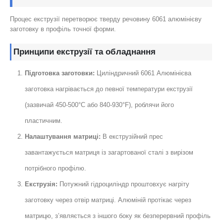
Процес екструзії перетворює тверду речовину 6061 алюмінієву
заготовку в профіль точної форми.
Принципи екструзії та обладнання
Підготовка заготовки:
Циліндричний 6061 Алюмінієва
заготовка нагрівається до певної температури екструзії
(зазвичай 450-500°C або 840-930°F), роблячи його
пластичним.
Налаштування матриці:
В екструзійний прес
завантажується матриця із загартованої сталі з вирізом
потрібного профілю.
Екструзія:
Потужний гідроциліндр проштовхує нагріту
заготовку через отвір матриці. Алюміній протікає через
матрицю, з’являється з іншого боку як безперервний профіль