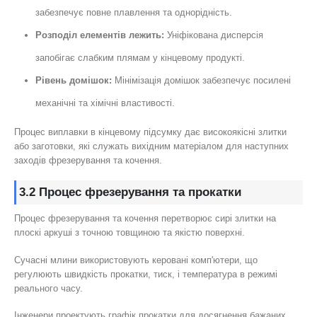
забезпечує повне плавлення та однорідність.
Розподіл елементів лежить:
Уніфікована дисперсія
запобігає слабким плямам у кінцевому продукті.
Рівень домішок:
Мінімізація домішок забезпечує посилені
механічні та хімічні властивості.
Процес виплавки в кінцевому підсумку дає високоякісні злитки
або заготовки, які служать вихідним матеріалом для наступних
заходів фрезерування та кочення.
3.2 Процес фрезерування та прокатки
Процес фрезерування та кочення перетворює сирі злитки на
плоскі аркуші з точною товщиною та якістю поверхні.
Сучасні млини використовують керовані комп'ютери, що
регулюють швидкість прокатки, тиск, і температура в режимі
реального часу.
Інженери проектують графік прокатки для досягнення бажаних