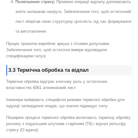
Полегшення стресу:
Проміжні операції відпалу допомагають
зняти залишкові напруги, Забезпечення того, щоб остаточний
лист зберігав свою структурну цілісність під час формування
та виготовлення.
Процес прокатки виробляє аркуші з тісними допусками,
Забезпечення того, щоб остаточні виміри відповідали
специфікаціям галузі.
3.3 Термічна обробка та відпал
Термічна обробка відіграє ключову роль у остаточних
властивостях 6061 алюмінієвий лист.
Інженери вибирають специфічні режими термічної обробки для
індукції затвердіння опадів, що значно підвищує силу.
Поширені процеси термічної обробки включають термічну обробку
розчину з подальшим штучним старінням (T6) і відпал рельєфу
стресу (О вдача).