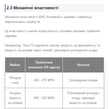
2.3 Механічні властивості
Механічні властивості 6061 Алюміній є одними з найбільш
переконливих атрибутів.
Ці властивості значно коригуються з різними умовами термічної
обробки.
Наприклад, Тиха Т6 виробляє високу міцність на врожайність та
міцність на розрив через тонкий, рівномірно розподілені осади.
Приблизне
Майно
Нотатки
значення (T6 вдача)
Похідна
240 - 275 MPA
Затвердіння опадів
сила
Кінцева
Рівномірний розподіл
міцність
290 - 310 MPA
осаду підвищує
на розрив
міцність на розрив.