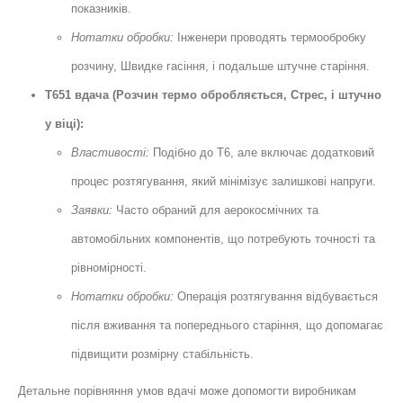
показників.
Нотатки обробки:
Інженери проводять термообробку
розчину, Швидке гасіння, і подальше штучне старіння.
T651 вдача (Розчин термо обробляється, Стрес, і штучно
у віці):
Властивості:
Подібно до T6, але включає додатковий
процес розтягування, який мінімізує залишкові напруги.
Заявки:
Часто обраний для аерокосмічних та
автомобільних компонентів, що потребують точності та
рівномірності.
Нотатки обробки:
Операція розтягування відбувається
після вживання та попереднього старіння, що допомагає
підвищити розмірну стабільність.
Детальне порівняння умов вдачі може допомогти виробникам