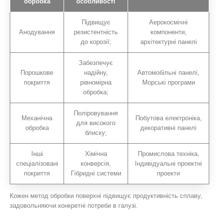
обробка
особливості
Підвищує
Аерокосмічні
Анодування
резистентність
компоненти,
до корозії;
архітектурні панелі
Забезпечує
Порошкове
надійну,
Автомобільні панелі,
покриття
рівномірна
Морські програми
обробка;
Поліровування
Механічна
Побутова електроніка,
для високого
обробка
декоративні панелі
блиску;
Інші
Хімічна
Промислова техніка,
спеціалізовані
конверсія,
Індивідуальні проектні
покриття
Гібридні системи
проекти
Кожен метод обробки поверхні підвищує продуктивність сплаву,
задовольняючи конкретні потреби в галузі.