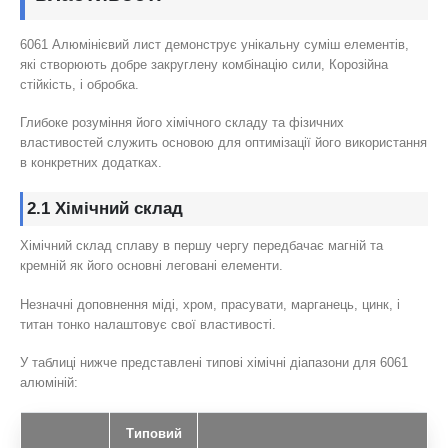
6061 Алюмінієвий лист демонструє унікальну суміш елементів,
які створюють добре закруглену комбінацію сили, Корозійна
стійкість, і обробка.
Глибоке розуміння його хімічного складу та фізичних
властивостей служить основою для оптимізації його використання
в конкретних додатках.
2.1 Хімічний склад
Хімічний склад сплаву в першу чергу передбачає магній та
кремній як його основні леговані елементи.
Незначні доповнення міді, хром, прасувати, марганець, цинк, і
титан тонко налаштовує свої властивості.
У таблиці нижче представлені типові хімічні діапазони для 6061
алюміній:
Типовий