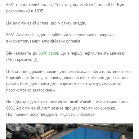
6061 алюмінієвий сплав, Спочатку відомий як “сплав 61s,”Був
розроблений в 1935.
Це алюмінієвий сплав, що містить опадів.
6061 Алюміній - один з найбільш універсальних і широко
використовуваних алюмінієвих сплавів.
Він належить до
6000 серія
, що в першу чергу лежить магнієм
(Мг) і кремнію (І).
Цей сплав відомий своїми чудовими механічними властивостями,
Корозійна стійкість, та співвідношення високої сили до ваги, що
робить його ідеальним для широкого спектру структурних та
промислових застосувань.
На відміну від чистого алюмінію, який м'який і не вистачає сили,
6061 Алюмінієвий лист зазнає процесу термічної обробки,
Поліпшення його твердості, міцність, і обробка.