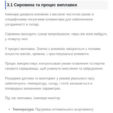
3.1 Сировина та процес виплавки
Інженери джерела алюмінію з високою чистотою разом із
специфічними легуючими елементами для забезпечення
узгодженості в складі.
Сировина проходить суворі випробування, перш ніж вони ввійдуть
у плавучу печі.
У процесі виплавки, Злитки з алюмінію змішуються з точними
кількістю магнію, кремнію, і простежувальні елементи.
Процес використовує контрольовані умови плавлення та інертне
газового середовища, щоб уникнути окислення та забруднення.
Розширені датчики та моніторинг у режимі реального часу
забезпечують температуру, склад, і потік залишається в
попередньо визначених параметрах.
Під час виплавки, інженери монітор:
Температура:
Підтримка оптимального асортименту