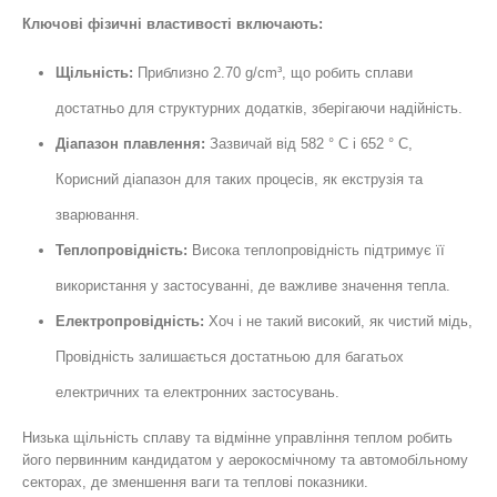
Ключові фізичні властивості включають:
Щільність:
Приблизно 2.70 g/cm³, що робить сплави
достатньо для структурних додатків, зберігаючи надійність.
Діапазон плавлення:
Зазвичай від 582 ° С і 652 ° C,
Корисний діапазон для таких процесів, як екструзія та
зварювання.
Теплопровідність:
Висока теплопровідність підтримує її
використання у застосуванні, де важливе значення тепла.
Електропровідність:
Хоч і не такий високий, як чистий мідь,
Провідність залишається достатньою для багатьох
електричних та електронних застосувань.
Низька щільність сплаву та відмінне управління теплом робить
його первинним кандидатом у аерокосмічному та автомобільному
секторах, де зменшення ваги та теплові показники.