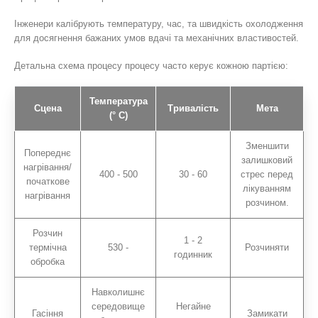
Інженери калібрують температуру, час, та швидкість охолодження
для досягнення бажаних умов вдачі та механічних властивостей.
Детальна схема процесу процесу часто керує кожною партією:
Температура
Сцена
Тривалість
Мета
(° C)
Зменшити
Попереднє
залишковий
нагрівання/
400 - 500
30 - 60
стрес перед
початкове
лікуванням
нагрівання
розчином.
Розчин
1 - 2
термічна
530 -
Розчиняти
годинник
обробка
Навколишнє
середовище
Негайне
Гасіння
Замикати