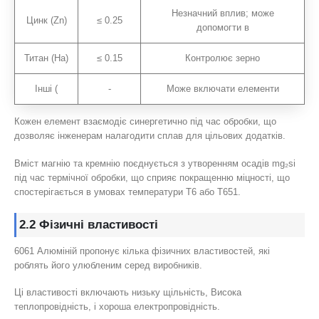
Незначний вплив; може
Цинк (Zn)
≤ 0.25
допомогти в
Титан (На)
≤ 0.15
Контролює зерно
Інші (
-
Може включати елементи
Кожен елемент взаємодіє синергетично під час обробки, що
дозволяє інженерам налагодити сплав для цільових додатків.
Вміст магнію та кремнію поєднується з утворенням осадів mg₂si
під час термічної обробки, що сприяє покращенню міцності, що
спостерігається в умовах температури Т6 або Т651.
2.2 Фізичні властивості
6061 Алюміній пропонує кілька фізичних властивостей, які
роблять його улюбленим серед виробників.
Ці властивості включають низьку щільність, Висока
теплопровідність, і хороша електропровідність.