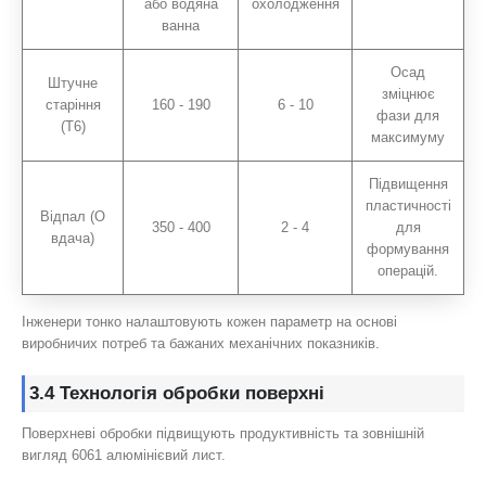
або водяна
охолодження
ванна
Осад
Штучне
зміцнює
старіння
160 - 190
6 - 10
фази для
(T6)
максимуму
Підвищення
пластичності
Відпал (О
350 - 400
2 - 4
для
вдача)
формування
операцій.
Інженери тонко налаштовують кожен параметр на основі
виробничих потреб та бажаних механічних показників.
3.4 Технологія обробки поверхні
Поверхневі обробки підвищують продуктивність та зовнішній
вигляд 6061 алюмінієвий лист.