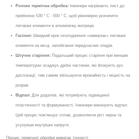
Розчин термічна обробка:
Інженери нагрівають лист до
приблизно 530 ° С - 550 ° С, щоб рівномірно розчиняти
леговані елементи в алюмінієву матрицю.
Гасіння:
Швидкий крок охолодження «замерзає» леговані
елементи на місці, запобігання передчасних опадів.
Штучне старіння:
Подальший процес старіння при менших
температурах осаджує дрібні частинки, які блокують рух
дислокації, тим самим збільшуючи врожайність і міцність на
розрив.
Відпал:
Для додатків, які потребують підвищеної
пластичності та формуваності, Інженери виконують відпал.
Цей процес пом’якшує сплав, дозволяючи ріст зерна та
усунувши внутрішні напруги.
Процес термічної обробки вимагає точності.