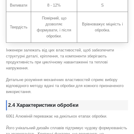
Виливати
8 - 12%
S
Помірний, що
дозволяє
Врівноважує міцність і
Твердість
формувати, і після
обробка.
обробки.
Інженери залежать від цих властивостей, щоб забезпечити
структурні деталі, кріплення, та компоненти зберігають
продуктивність при циклічному навантаженні та теплові
напруження.
Детальне розуміння механічних властивостей сприяє вибору
відповідного методу вдачі та обробки для кожного призначеного
використання.
2.4 Характеристики обробки
6061 Алюміній переважає на декількох етапах обробки.
Його унікальний дизайн сплавів підтримує чудову формуюваність
та зварюваність, Критичні фактори, що впливають на