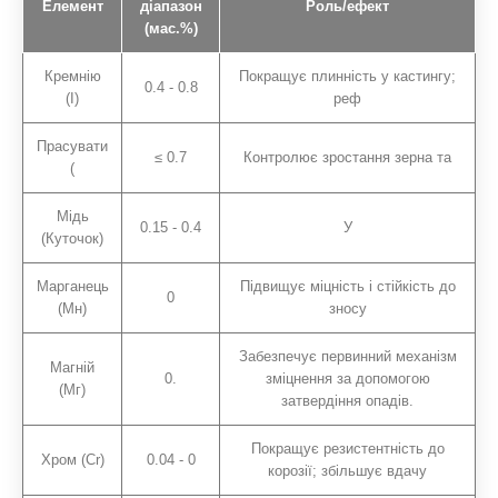
Елемент
діапазон
Роль/ефект
(мас.%)
Кремнію
Покращує плинність у кастингу;
0.4 - 0.8
(І)
реф
Прасувати
≤ 0.7
Контролює зростання зерна та
(
Мідь
0.15 - 0.4
У
(Куточок)
Марганець
Підвищує міцність і стійкість до
0
(Мн)
зносу
Забезпечує первинний механізм
Магній
0.
зміцнення за допомогою
(Мг)
затвердіння опадів.
Покращує резистентність до
Хром (Cr)
0.04 - 0
корозії; збільшує вдачу